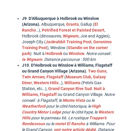
J9
.
D’Albuquerque à Holbrook ou Winslow
(Arizona).
Albuquerque,
Grants
, Gallup (
El
Rancho
…),
Petrified Forest et Painted Desert
,
Holbrook (dinosaures,
Wigwam
, Joe and Aggies),
Joseph City (
Jackrabbit Training Post
,
Geronimo
Training Post
), Winslow (
Standin on the corner
park
). Nuit à
Holbrook
ou
Winslow
.
Notre conseil :
le Wigwam
.
Distance parcourue : 500 km
J10
.
D’Holbrook ou Winslow à Williams, Flagstaff
ou Grand Canyon Village (Arizona).
Two Guns
,
Twin Arrows
,
Flagstaff
(
Museum Club
,
Galaxy
Diner
,
Western Hills
…),
Williams
(Pete’s Gas
Station, etc…),
Grand Canyon Rive Sud
.
Nuit à
Williams
,
Flagstaff
ou Grand Canyon Village.
Notre
conseil : à Flagstaff, le
Monte Vista
ou le
Weatherford
pour le côté historique, le
High
Country Motor Lodge
pour le côté hype, le
Western
Hills
pour le panneau 66. Le rustique
Trapper’s
Rendezvous
ou le
motel El Rancho
à Williams. Pour
le Grand Canyon,
voir notre article dédié
. Distance