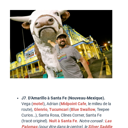
J7
.
D’Amarillo à Santa Fe (Nouveau-Mexique).
Vega (
motel
), Adrian (
Midpoint Cafe
, le milieu de la
route),
Glenrio
,
Tucumcari
(
Blue Swallow
, Teepee
Curios…), Santa Rosa, Clines Corner, Santa Fe
(tracé originel).
Nuit à Santa Fe
.
Notre conseil :
Las
Palomas
(pour être dans le centre), le
Silver Saddle