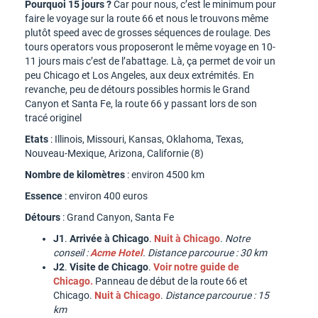
Pourquoi 15 jours ?
Car pour nous, c’est le minimum pour
faire le voyage sur la route 66 et nous le trouvons même
plutôt speed avec de grosses séquences de roulage. Des
tours operators vous proposeront le même voyage en 10-
11 jours mais c’est de l’abattage. Là, ça permet de voir un
peu Chicago et Los Angeles, aux deux extrémités. En
revanche, peu de détours possibles hormis le Grand
Canyon et Santa Fe, la route 66 y passant lors de son
tracé originel
Etats
: Illinois, Missouri, Kansas, Oklahoma, Texas,
Nouveau-Mexique, Arizona, Californie (8)
Nombre de kilomètres
: environ 4500 km
Essence
: environ 400 euros
Détours
: Grand Canyon, Santa Fe
J1
.
Arrivée à Chicago
.
Nuit à Chicago
.
Notre
conseil :
Acme Hotel
. Distance parcourue : 30 km
J2
.
Visite de Chicago
.
Voir notre guide de
Chicago.
Panneau de début de la route 66 et
Chicago.
Nuit à Chicago
.
Distance parcourue : 15
km