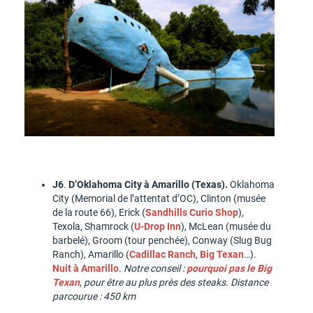
J6
.
D’Oklahoma City à Amarillo (Texas).
Oklahoma
City (Memorial de l’attentat d’OC), Clinton (musée
de la route 66), Erick (
Sandhills Curio Shop
),
Texola, Shamrock (
U-Drop Inn
), McLean (musée du
barbelé), Groom (tour penchée), Conway (Slug Bug
Ranch), Amarillo (
Cadillac Ranch
,
Big Texan
…).
Nuit à Amarillo
.
Notre conseil :
pourquoi pas le Big
Texan
, pour être au plus près des steaks.
Distance
parcourue : 450 km