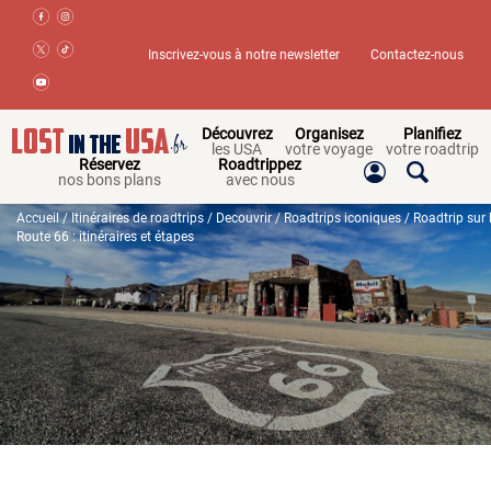
Inscrivez-vous à notre newsletter
Contactez-nous
Découvrez
Organisez
Planifiez
les USA
votre voyage
votre roadtrip
Réservez
Roadtrippez
nos bons plans
avec nous
Accueil
/
Itinéraires de roadtrips
/
Decouvrir
/
Roadtrips iconiques
/ Roadtrip sur 
Route 66 : itinéraires et étapes