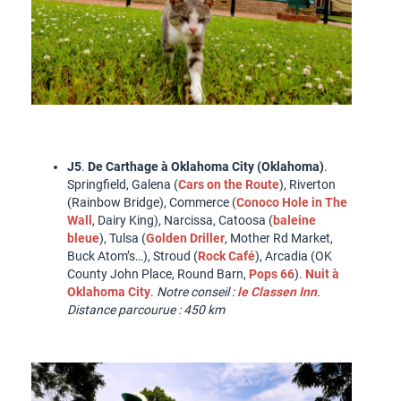
J5
.
De Carthage à Oklahoma City (Oklahoma)
.
Springfield, Galena (
Cars on the Route
), Riverton
(Rainbow Bridge), Commerce (
Conoco Hole in The
Wall
, Dairy King), Narcissa, Catoosa (
baleine
bleue
), Tulsa (
Golden Driller
, Mother Rd Market,
Buck Atom’s…), Stroud (
Rock Café
), Arcadia (OK
County John Place, Round Barn,
Pops 66
).
Nuit à
Oklahoma City
.
Notre conseil :
le Classen Inn
.
Distance parcourue : 450 km