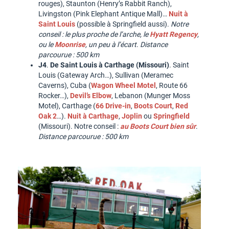
rouges), Staunton (Henry’s Rabbit Ranch),
Livingston (Pink Elephant Antique Mall)…
Nuit à
Saint Louis
(possible à Springfield aussi).
Notre
conseil : le plus proche de l’arche, le
Hyatt Regency
,
ou le
Moonrise
, un peu à l’écart
.
Distance
parcourue : 500 km
J4
.
De Saint Louis à Carthage (Missouri)
. Saint
Louis (Gateway Arch…), Sullivan (Meramec
Caverns), Cuba (
Wagon Wheel Motel
, Route 66
Rocker…),
Devil’s Elbow
, Lebanon (Munger Moss
Motel), Carthage (
66 Drive-in
,
Boots Court
,
Red
Oak 2
…).
Nuit à
Carthage
,
Joplin
ou
Springfield
(Missouri). Notre conseil :
au Boots Court bien sûr
.
Distance parcourue : 500 km