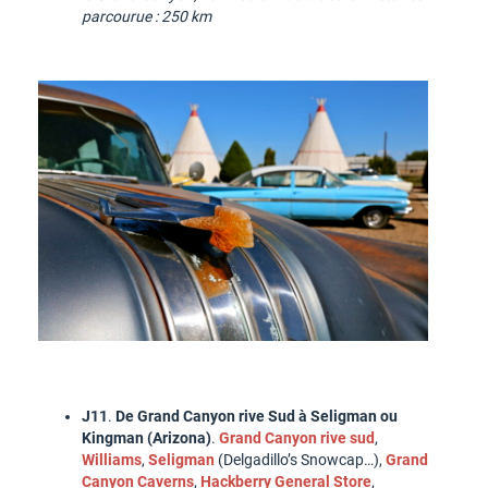
parcourue : 250 km
J11
.
De Grand Canyon rive Sud à Seligman ou
Kingman (Arizona)
.
Grand Canyon rive sud
,
Williams
,
Seligman
(Delgadillo’s Snowcap…),
Grand
Canyon Caverns
,
Hackberry General Store
,