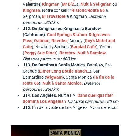
Valentine,
Kingman
(
Mr D’Z
…).
Nuit à Seligman
ou
Kingman
. Notre conseil : l’
Historic Route 66
à
Seligman,
El Trovatore
à Kingman.
Distance
parcourue : 320 km
J12
.
De Seligman ou Kingman à Barstow
(Californie).
Cool Springs Station
,
Sitgreaves
Pass
,
Oatman
,
Needles
, Amboy (
Roy’s Motel and
Cafe
), Newberry Springs (
Bagdad Cafe
), Yermo
(
Peggy Sue Diner
),
Barstow
.
Nuit à Barstow
.
Distance parcourue : 400 km
J13
.
De Barstow à Santa Monica.
Barstow, Oro
Grande (
Elmer Long Bottle Ranch…
), San
Bernardino (
Wigwam
), Santa Monica (
la fin de la
route 66
).
Nuit à Santa Monica.
Distance
parcourue : 250 km
J14
.
Los Angeles.
Nuit à LA.
Dans quel quartier
dormir à Los Angeles ?
Distance parcourue : 80 km
J15
. Fin de la visite de Los Angeles. Avion de retour