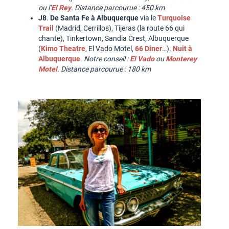
ou l’
El Rey
.
Distance parcourue : 450 km
J8
.
De Santa Fe à Albuquerque
via le
Turquoise
Trail
(Madrid, Cerrillos), Tijeras (la route 66 qui
chante), Tinkertown, Sandia Crest, Albuquerque
(
Kimo Theatre
, El Vado Motel,
66 Diner
…).
Nuit à
Albuquerque
.
Notre conseil :
El Vado
ou
Monterey
Motel
. Distance parcourue : 180 km