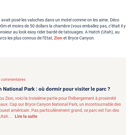
à, on avait posé les valoches dans un motel comme on les aime. Déco
100m et moins de 50 dollars la chambre (vous emballez pas, c’était il y
monsieur au look easy rider bardé de tatouages. A Hatch (Utah), au
arcs les plus connus de l’Etat,
Zion
et Bryce Canyon.
 6 commentaires
National Park : où dormir pour visiter le parc ?
u Zion, voici la troisième partie pour l'hébergement à proximité
naux. Cap sur Bryce Canyon National Park, un incontournable des
'ouest américain. Pas particulièrement grand, ce parc est l’un des
Utah...
Lire la suite