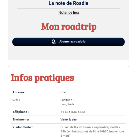
La note de Roadie
Noter ce lieu
Mon roadtrip
Ajouter au roadtrip
Infos pratiques
Adresse :
Utah
GPS :
Lattitude : ,
Longitude :
Téléphone :
+1 435-834-5322
Site internet :
Visiter le site
Visitor Center :
Ouvert de 8 à 20 h (mai à septembre), de 8h à
18h (avril et octobre), de 8h à 16h30 (novembre
à mars)