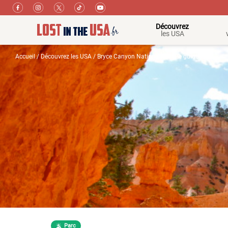
Découvrez
les USA
Accueil
/
Découvrez les USA
/ Bryce Canyon National Park, le guide
Parc