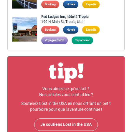
Booking
Hotels
Expedia
Red Ledges Inn, hôtel à Tropic
199 N Main St, Tropic, Utah
Booking
Hotels
Expedia
Voyages SNCF
Tripadvisor
Vous aimez ce qu'on fait ?
Nos articles vous sont utiles ?
Soutenez Lost in the USA en nous offrant un petit
pourboire pour que l'aventure continue !
Je soutiens Lost in the USA