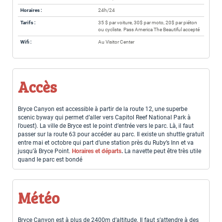
Horaires :
24h/24
Tarifs :
35 $ par voiture, 30$ par moto, 20$ par piéton
ou cycliste. Pass America The Beautiful accepté
Wifi :
Au Visitor Center
Accès
Bryce Canyon est accessible à partir de la route 12, une superbe
scenic byway qui permet d’aller vers Capitol Reef National Park à
l’ouest). La ville de Bryce est le point d’entrée vers le parc. Là, il faut
passer sur la route 63 pour accéder au parc. Il existe un shuttle gratuit
entre mai et octobre qui part d’une station près du Ruby’s Inn et va
jusqu’à Bryce Point.
Horaires et départs
.
La navette peut être très utile
quand le parc est bondé
Météo
Bryce Canyon est à plus de 2400m d’altitude. Il faut s’attendre à des