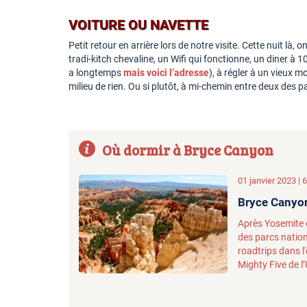
VOITURE OU NAVETTE
Petit retour en arrière lors de notre visite. Cette nuit l
tradi-kitch chevaline, un Wifi qui fonctionne, un diner à 
a longtemps
mais voici l’adresse
), à régler à un vieux 
milieu de rien. Ou si plutôt, à mi-chemin entre deux des p
Où dormir à Bryce Canyon
01 janvier 2023 |
Bryce Canyon 
Après Yosemite o
des parcs natio
roadtrips dans l
Mighty Five de l’