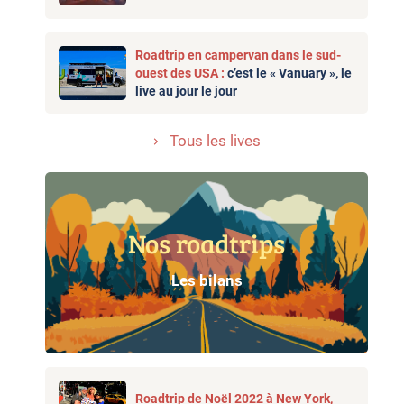
Roadtrip en campervan dans le sud-
ouest des USA :
c’est le « Vanuary », le
live au jour le jour
Tous les lives
Nos roadtrips
Les bilans
Roadtrip de Noël 2022 à New York,