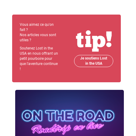
Vous aimez ce qu'on
fait ?
Nos articles vous sont
utiles ?
Soutenez Lost in the
USA en nous offrant un
Je soutiens Lost
petit pourboire pour
in the USA
que l'aventure continue
!