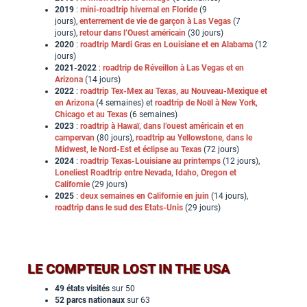
2019
:
mini-roadtrip hivernal en Floride
(9
jours),
enterrement de vie de garçon à Las Vegas
(7
jours),
retour dans l’Ouest américain
(30 jours)
2020
:
roadtrip Mardi Gras en Louisiane et en Alabama
(12
jours)
2021-2022
:
roadtrip de Réveillon à Las Vegas et en
Arizona
(14 jours)
2022
:
roadtrip Tex-Mex au Texas, au Nouveau-Mexique et
en Arizona
(4 semaines) et
roadtrip de Noël à New York,
Chicago et au Texas
(6 semaines)
2023
:
roadtrip à Hawaï, dans l’ouest américain et en
campervan
(80 jours),
roadtrip au Yellowstone, dans le
Midwest, le Nord-Est et éclipse au Texas
(72 jours)
2024
:
roadtrip Texas-Louisiane au printemps
(12 jours),
Loneliest Roadtrip entre Nevada, Idaho, Oregon et
Californie
(29 jours)
2025
:
deux semaines en Californie en juin
(14 jours),
roadtrip dans le sud des Etats-Unis
(29 jours)
LE COMPTEUR LOST IN THE USA
49 états visités
sur 50
52 parcs nationaux
sur 63