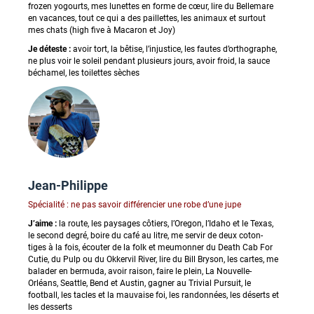
frozen yogourts, mes lunettes en forme de cœur, lire du Bellemare
en vacances, tout ce qui a des paillettes, les animaux et surtout
mes chats (high five à Macaron et Joy)
Je déteste :
avoir tort, la bêtise, l’injustice, les fautes d’orthographe,
ne plus voir le soleil pendant plusieurs jours, avoir froid, la sauce
béchamel, les toilettes sèches
Jean-Philippe
Spécialité : ne pas savoir différencier une robe d’une jupe
J’aime :
la route, les paysages côtiers, l’Oregon, l’Idaho et le Texas,
le second degré, boire du café au litre, me servir de deux coton-
tiges à la fois, écouter de la folk et meumonner du Death Cab For
Cutie, du Pulp ou du Okkervil River, lire du Bill Bryson, les cartes, me
balader en bermuda, avoir raison, faire le plein, La Nouvelle-
Orléans, Seattle, Bend et Austin, gagner au Trivial Pursuit, le
football, les tacles et la mauvaise foi, les randonnées, les déserts et
les desserts