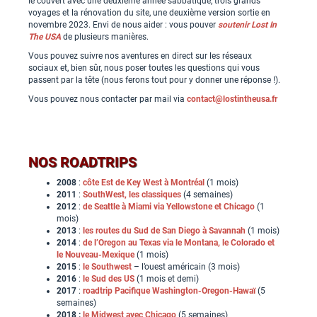
le couvert avec une deuxième année sabbatique, trois grands
voyages et la rénovation du site, une deuxième version sortie en
novembre 2023. Envi de nous aider : vous pouver
soutenir Lost In
The USA
de plusieurs manières.
Vous pouvez suivre nos aventures en direct sur les réseaux
sociaux et, bien sûr, nous poser toutes les questions qui vous
passent par la tête (nous ferons tout pour y donner une réponse !).
Vous pouvez nous contacter par mail via
contact@lostintheusa.fr
NOS ROADTRIPS
2008
:
côte Est de Key West à Montréal
(1 mois)
2011
:
SouthWest, les classiques
(4 semaines)
2012
:
de Seattle à Miami via Yellowstone et Chicago
(1
mois)
2013
:
les routes du Sud de San Diego à Savannah
(1 mois)
2014
:
de l’Oregon au Texas via le Montana, le Colorado et
le Nouveau-Mexique
(1 mois)
2015
:
le Southwest
– l’ouest américain (3 mois)
2016
:
le Sud des US
(1 mois et demi)
2017
:
roadtrip Pacifique Washington-Oregon-Hawaï
(5
semaines)
2018 :
le Midwest avec Chicago
(5 semaines)