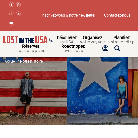
Inscrivez-vous à notre newsletter
Contactez-nous
Découvrez
Organisez
Planifiez
les USA
votre voyage
votre roadtrip
Réservez
Roadtrippez
nos bons plans
avec nous
Accueil
/ Notre histoire