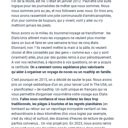
Fin de la Route, est né. C’était en janvier 2012. Peut-être une suite
logique pour les journalistes de métier que nous sommes. Nous
nous sommes pris au jeu, et nos followers avec nous. En trois ans,
nous avons rassemblé une jolie communauté d’américanophiles,
d’un jour comme de toujours, qui y vivent, vont y aller ou n’y
mettront jamais les pieds.
Nous avons vu le milieu du tourisme/voyage se transformer : les
Etats-Unis attirent mais les voyageurs ne veulent plus monter
dans un bus et faire en une semaine le tour de cinq états.
Etonnant, non ? Ils veulent mettre la main à la pâte, ils veulent
choisir et être conseillés par des gens « comme eux » qui y sont
(vraiment) allés, plus par des guides remis à jour périodiquement.
A voir vos recherches, à répondre à vos questions, on en a acquis
la certitude.
On a rarement connu expérience plus valorisante
qu’aider à organiser un voyage de noces ou un roadtrip en famille.
C’est pourquoi en 2015, on a décidé de sauter le pas. Nous avons
pris un congé sabbatique d’un an, pour lancer Lost In The USA, un
« planificateur » de roadtrip. Un outil unique en français qui va
vous permettre d’organiser vous-même votre voyage aux Etats-
Unis.
Faites nous confiance et vous éviterez les lieux trop
traditionnels, les pièges à touristes et les regrets planétaires
(en
tombant au retour sur un reportage incroyable vantant un lieu
extraordinaire à deux kilomètres d’où vous logiez par exemple,
c’est du vécu) et surtout, des dizaines d’heures de lecture de guides
parfois convenus… Un vrai projet pro. En 2023, nous avons remis