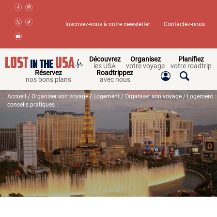
Inscrivez-vous à notre newsletter
Contactez-nous
Découvrez
Organisez
Planifiez
les USA
votre voyage
votre roadtrip
Réservez
Roadtrippez
nos bons plans
avec nous
Accueil
/
Organiser son voyage
/
Logement
/
Organiser son voyage
/ Logement :
conseils pratiques