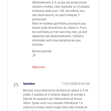
Généralement, à 5, ce qui est proposé par
certains motels, c’est d’ajouter un lit pliable
(rollaway bed) pour 10$. De même, lors
des réservations, on peut indiquer 5
personnes.
Mais le matelas gonflable, pourquoi pas.
Soyez juste discret lors du check in. Pour
les contrôles, je n’en sais trop rien, ça doit
dépendre des établissements. Certains
employés sont plus perspicaces que
d’autres
Bonne journée
JP
Répondre
Sandrine
11/01/2023 à 0 h 53
Bonsoir, nous prévoyons de faire un séjour à 5 en
juillet, 2 adultes et 3 enfants départ et arrivée à
Denver en passant par Yellowstone et Grand
Teton. Quels sont vos conseils d’itinéraire ? A
votre avis mieux vaut-il loger dans des motels et