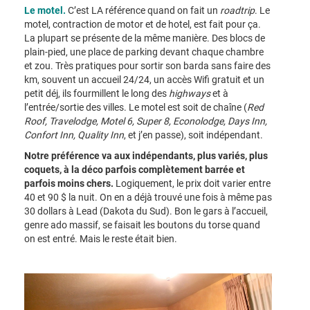
Le motel.
C’est LA référence quand on fait un
roadtrip
. Le
motel, contraction de motor et de hotel, est fait pour ça.
La plupart se présente de la même manière. Des blocs de
plain-pied, une place de parking devant chaque chambre
et zou. Très pratiques pour sortir son barda sans faire des
km, souvent un accueil 24/24, un accès Wifi gratuit et un
petit déj, ils fourmillent le long des
highways
et à
l’entrée/sortie des villes. Le motel est soit de chaîne (
Red
Roof, Travelodge, Motel 6, Super 8, Econolodge, Days Inn,
Confort Inn, Quality Inn
, et j’en passe), soit indépendant.
Notre préférence va aux indépendants, plus variés, plus
coquets, à la déco parfois complètement barrée et
parfois moins chers.
Logiquement, le prix doit varier entre
40 et 90 $ la nuit. On en a déjà trouvé une fois à même pas
30 dollars à Lead (Dakota du Sud). Bon le gars à l’accueil,
genre ado massif, se faisait les boutons du torse quand
on est entré. Mais le reste était bien.