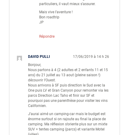
particuliers, il vaut mieux s’assurer.
Mais vive l’aventure !
Bon roadtrip
JP
Répondre
DAVID PULLI
17/06/2019 à 14 h 26
Bonjour,
Nous partons à 4 (2 adultes et 2 enfants 11 et 15
ans) du 21 juillet au 13 aout (pleine saison !)
découvrir l’Ouest.
Nous arrivons à SF puis direction le Sud avec la
One puis LV et Gran Canyon pour remonter via les
parcs Direction Lac Taho et finir sur SF et
pourquoi pas une parenthèse pour visiter les vins
Californien.
J’aurai aimé un camping-car mais le budget est
énorme surtout si on rajoute au final la place de
camping. Ma réflexion s’oriente plus sur un mixte
SUV + tentes camping (parcs) et variante Motel
(villes).