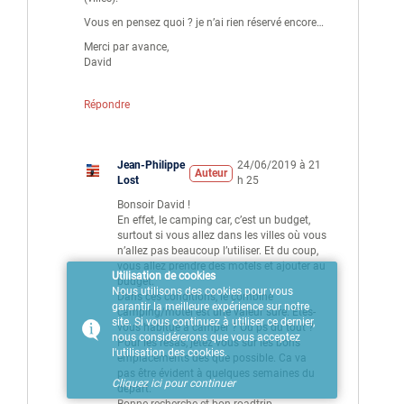
Vous en pensez quoi ? je n’ai rien réservé encore…
Merci par avance,
David
Répondre
Jean-Philippe
24/06/2019 à 21
Auteur
Lost
h 25
Bonsoir David !
En effet, le camping car, c’est un budget,
surtout si vous allez dans les villes où vous
n’allez pas beaucoup l’utiliser. Et du coup,
vous allez prendre des motels et ajouter au
Utilisation de cookies
budget.
Nous utilisons des cookies pour vous
Dans ces conditions, le combiné
garantir la meilleure expérience sur notre
camping/motel est une valeur sûre. Etes-
site. Si vous continuez à utiliser ce dernier,
vous habitué à camper ? Ou ps du tout ?
nous considérerons que vous acceptez
Pour les résas, jetez vous sur les bons
l'utilisation des cookies.
emplacements dès que possible. Ca va
pas être évident à quelques semaines du
Cliquez ici pour continuer
départ.