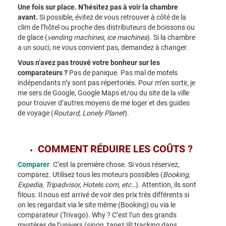
Une fois sur place. N’hésitez pas à voir la chambre
avant.
Si possible, évitez de vous retrouver à côté de la
clim de l’hôtel ou proche des distributeurs de boissons ou
de glace (
vending machines, ice machines
). Si la chambre
a un souci, ne vous convient pas, demandez à changer.
Vous n’avez pas trouvé votre bonheur sur les
comparateurs ?
Pas de panique. Pas mal de motels
indépendants n’y sont pas répertoriés. Pour m’en sortir, je
me sers de Google, Google Maps et/ou du site de la ville
pour trouver d’autres moyens de me loger et des guides
de voyage (
Routard, Lonely Planet
).
COMMENT RÉDUIRE LES COÛTS ?
Comparer
.
C’est la première chose. Si vous réservez,
comparez. Utilisez tous les moteurs possibles (
Booking,
Expedia, Tripadvisor, Hotels.com, etc…
). Attention, ils sont
filous. Il nous est arrivé de voir des prix très différents si
on les regardait via le site même (Booking) ou via le
comparateur (Trivago). Why ? C’est l’un des grands
mystères de l’univers (sinon, tapez IP tracking dans