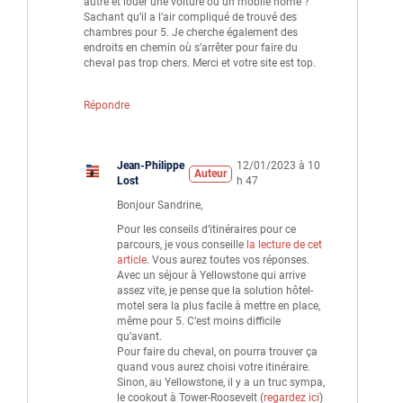
autre et louer une voiture ou un mobile home ?
Sachant qu’il a l’air compliqué de trouvé des
chambres pour 5. Je cherche également des
endroits en chemin où s’arrêter pour faire du
cheval pas trop chers. Merci et votre site est top.
Répondre
Jean-Philippe
12/01/2023 à 10
Auteur
Lost
h 47
Bonjour Sandrine,
Pour les conseils d’itinéraires pour ce
parcours, je vous conseille
la lecture de cet
article
. Vous aurez toutes vos réponses.
Avec un séjour à Yellowstone qui arrive
assez vite, je pense que la solution hôtel-
motel sera la plus facile à mettre en place,
même pour 5. C’est moins difficile
qu’avant.
Pour faire du cheval, on pourra trouver ça
quand vous aurez choisi votre itinéraire.
Sinon, au Yellowstone, il y a un truc sympa,
le cookout à Tower-Roosevelt (
regardez ici
)