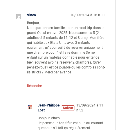
Vinco
10/09/2024 à 18 h 11
Bonjour,
Nous partons en famille pour un road trip dans le
grand Ouest en avril 2025. Nous sommes 5 (2
adultes et 5 enfants de 15, 12 et 8 ans). Mon frère
qui habite aux Etats-Unis avec 3 enfants
également, m’ aconseillé de réserver uniquement
une chambre pour 4 et faire dormir le 3ème
enfant sur un matelas gonflable pour éviter de
bien souvent avoir à réserver 2 chambres. Qu’en
pensez-vous? est ce jouable ou les controles sont-
ils stricts ? Merci par avance
Répondre
Jean-Philippe
13/09/2024 à 11
Auteur
Lost
h 52
Bonjour Vinco,
Je pense que ton frère est plus au courant
que nous s’il fait ça régulièrement.