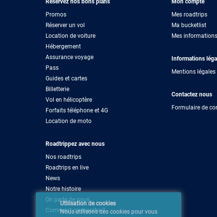
Réservez nos bons plans
Mon compte
Promos
Mes roadtrips
Réserver un vol
Ma bucketlist
Location de voiture
Mes information
Hébergement
Assurance voyage
Informations léga
Pass
Mentions légales 
Guides et cartes
Billetterie
Contactez nous
Vol en hélicoptère
Formulaire de co
Forfaits téléphone et 4G
Location de moto
Roadtrippez avec nous
Nos roadtrips
Roadtrips en live
News
Notre histoire
On parle de nous
Utilisation de cookies
Comment ça marche ?
Nous utilisons des cookies pour vous