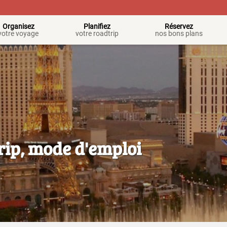
Organisez
Planifiez
Réservez
votre voyage
votre roadtrip
nos bons plans
rip, mode d'emploi