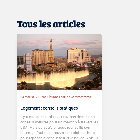
Tous les articles
23 mai 2013 |
Jean-Philippe Lost
|
55 commentaires
Logement : conseils pratiques
Il y a quelques mois, nous avions donné nos
conseils voitures pour un roadtrip à travers les
USA. Mais puisqu’à chaque jour suffit son
bitume, il faut bien trouver un point de chute
pour reposer le conducteur et le bolide. Voici, à