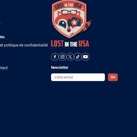
s
les
et politique de confidentialité
Newsletter
ntact