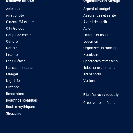
Découvrir les USA
Organiser votre voyage
Animaux
Argent et budget
Arrêt photo
Assurances et santé
Cinéma/Musique
Avant de partir
City Guides
Avion
Coups de coeur
Langue et lexique
Culture
Logement
Dormir
Organiser un roadtrip
Insolite
Pourboire
Les 50 états
Spectacles et matchs
Les grands parcs
Téléphone et internet
Manger
Transports
Nightlife
Voiture
Outdoor
Rencontres
Planifier votre roadtrip
Roadtrips iconiques
Créer votre itinéraire
Routes mythiques
Shopping