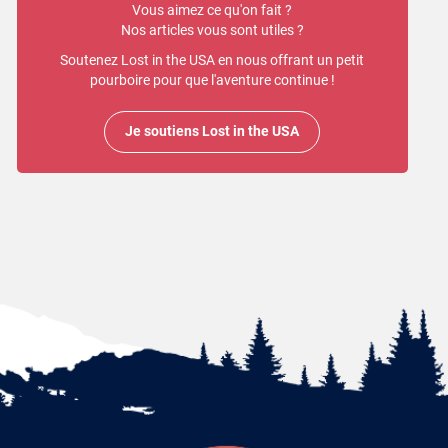
Vous aimez ce qu'on fait ?
Nos articles vous sont utiles ?
Soutenez Lost in the USA en nous offrant un petit
pourboire pour que l'aventure continue !
Je soutiens Lost in the USA