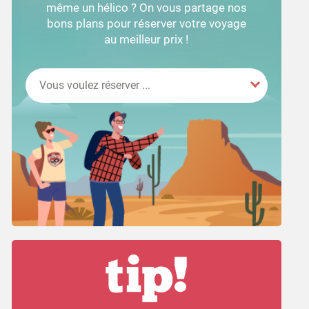
même un hélico ? On vous partage nos
bons plans pour réserver votre voyage
au meilleur prix !
Vous voulez réserver ...