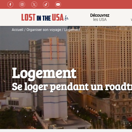
Découvrez
les USA
Accueil
/
Organiser son voyage
/
Logement
Logement
Se loger pendant un roadt