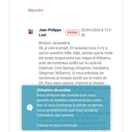
Répondre
Jean-Philippe
26/04/2026 à 13 h
Auteur
Lost
56
Bonjour Jacqueline,
Ok, je vois le projet. Et rassurez-vous, il n’y a
aucun question bête. Déjà, sachez que la route
est assez longue entre Las Vegas et Williams,
avec de nombreux arrêts sur le route 66
(Oatman, Cool Springs, Kingman, Hackberry,
Seligman, Williams). Si vous prévoyez de
randonner, je miserai plutôt sur le matin du
29. Pour deux raisons. D’abord la chaleur.
Mieux vaut partir très tôt le matin de Williams
Utilisation de cookies
pour randonner le plus tôt possible.
Nous utilisons des cookies pour vous
Deuxièmement, les shuttles. Si vous vous
garantir la meilleure expérience sur notre
hâtez le 28, vous allez être pressée toute la
site. Si vous continuez à utiliser ce dernier,
journée.
nous considérerons que vous acceptez
Donc, si vous avez le temps, profitez déjà des
l'utilisation des cookies.
points de vue le 28 au soir et de la rim.
Le lendemain, Hermits Rest est une bonne
Cliquez ici pour continuer
idée.
Le programme du shuttle est ici
. Côté