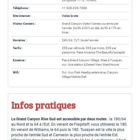
Longitude : -112.105442
Téléphone :
+1 928-638-7888
Site internet :
Visiter le site
Visitor Centers :
Grand Canyon Visitor Center, ouvert toute
l'année. De 8h à 20 h en été, de 9h à 17h en
hiver
Horaires :
24h/24, 7j/7, toute l'année
Tarifs :
35$ par véhicule, 30$ par moto, 20$ par
personne. Pass America The Beautiful accepté
Essence :
Pas à Grand Canyon Village. Mais à Tusayan,
oui. Une station à Desert View Watchtower
Wifi :
Oui. Aux Park Headquarters et au Canyon
Village Market Deli
Infos pratiques
Le Grand Canyon Rive Sud est accessible par deux routes
: la 180/64
au Nord et la 64 à l'Est. En venant de Flagstaff, vous utiliserez la 180.
En venant de Williams, la 64 puis la 180. Tusayan est la ville la plus
proche de l'entrée Sud et Cameron la plus proche de l'entrée Est.