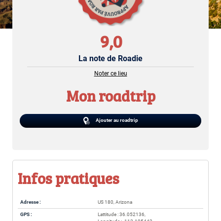
9,0
La note de Roadie
Noter ce lieu
Mon roadtrip
Ajouter au roadtrip
Infos pratiques
Adresse :
US 180, Arizona
GPS :
Lattitude : 36.052136,