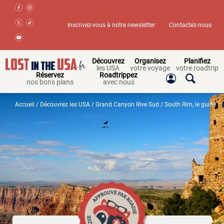
Inscrivez-vous à notre newsletter
Contactez-nous
Découvrez
Organisez
Planifiez
les USA
votre voyage
votre roadtrip
Réservez
Roadtrippez
nos bons plans
avec nous
Accueil
/
Découvrez les USA
/ Grand Canyon Rive Sud / South Rim, le guide