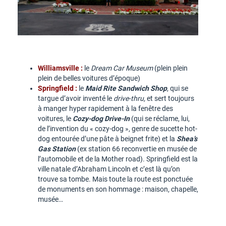
Williamsville :
le
Dream Car Museum
(plein plein
plein de belles voitures d’époque)
Springfield :
le
Maid Rite Sandwich Shop
, qui se
targue d’avoir inventé le
drive-thru,
et sert toujours
à manger hyper rapidement à la fenêtre des
voitures, le
Cozy-dog Drive-In
(qui se réclame, lui,
de l’invention du « cozy-dog », genre de sucette hot-
dog entourée d’une pâte à beignet frite) et la
Shea’s
Gas Station
(ex station 66 reconvertie en musée de
l’automobile et de la Mother road). Springfield est la
ville natale d’Abraham Lincoln et c’est là qu’on
trouve sa tombe. Mais toute la route est ponctuée
de monuments en son hommage : maison, chapelle,
musée…