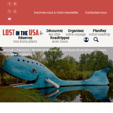
Inscrivez-vous à notre newsletter
Contactez-nous
Découvrez
Organisez
Planifiez
les USA
votre voyage
votre roadtrip
Réservez
Roadtrippez
nos bons plans
avec nous
Accueil
/
Decouvrir
/
Routes mythiques
/ Notre Route 66 en Illinois, Missouri,
Kansas et Oklahoma