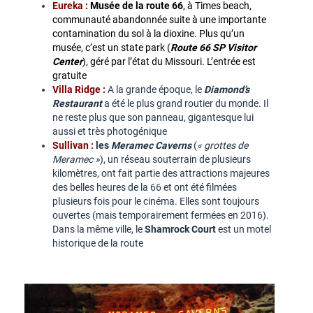
Eureka :
Musée de la route 66
, à Times beach,
communauté abandonnée suite à une importante
contamination du sol à la dioxine. Plus qu’un
musée, c’est un state park (
Route 66 SP Visitor
Center
), géré par l’état du Missouri. L’entrée est
gratuite
Villa Ridge :
A la grande époque, le
Diamond’s
Restaurant
a été le plus grand routier du monde. Il
ne reste plus que son panneau, gigantesque lui
aussi et très photogénique
Sullivan :
les
Meramec Caverns
(
« grottes de
Meramec »
), un réseau souterrain de plusieurs
kilomètres, ont fait partie des attractions majeures
des belles heures de la 66 et ont été filmées
plusieurs fois pour le cinéma. Elles sont toujours
ouvertes (mais temporairement fermées en 2016).
Dans la même ville, le
Shamrock Court
est un motel
historique de la route