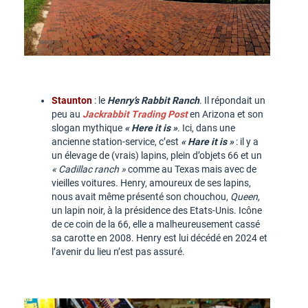
Staunton
: le
Henry’s Rabbit Ranch
. Il répondait un
peu au
Jackrabbit Trading Post
en Arizona et son
slogan mythique
« Here it is »
. Ici, dans une
ancienne station-service, c’est
« Hare it is »
: il y a
un élevage de (vrais) lapins, plein d’objets 66 et un
« Cadillac ranch »
comme au Texas mais avec de
vieilles voitures. Henry, amoureux de ses lapins,
nous avait même présenté son chouchou,
Queen
,
un lapin noir, à la présidence des Etats-Unis. Icône
de ce coin de la 66, elle a malheureusement cassé
sa carotte en 2008. Henry est lui décédé en 2024 et
l’avenir du lieu n’est pas assuré.