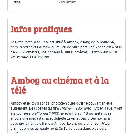
Tarifs :
Visite gratuite
Infos pratiques
Le Roy's Motel and Cafe est situé à Amboy, le long de la Route 66,
entre Needles et Barstow, au milieu de nulle part. Las Vegas est à plus
de 200 kilomètres, Los Angeles à 300 kilomètres. Barstow est à 130
km et Needles à 120 km.
Amboy au cinéma et à la
télé
Amboy et le Roy's sont si photogéniques qu'il ne pouvait en être
autrement. Des scènes du film
Hitcher
(1986) avec Rutger Hauer y ont
été tournées.
Kalifornia
(1993), avec un Brad Pitt qui n'était pas
encore une megastar, avec Juliette Lewis et David Duchovny, a
essentiellement été filmé à Amboy. Le clip de la chanson
Hero
,
d'Enrique Iglesias, également. On l'a vu aussi dans plusieurs