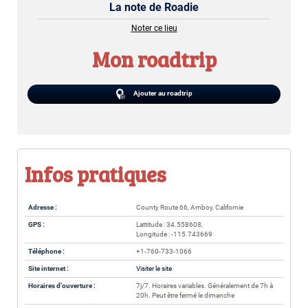
La note de Roadie
Noter ce lieu
Mon roadtrip
Ajouter au roadtrip
Infos pratiques
Adresse :
County Route 66, Amboy, Californie
GPS :
Lattitude : 34.558608,
Longitude : -115.743669
Téléphone :
+1-760-733-1066
Site internet :
Visiter le site
Horaires d'ouverture :
7j/7. Horaires variables. Généralement de 7h à
20h. Peut être fermé le dimanche