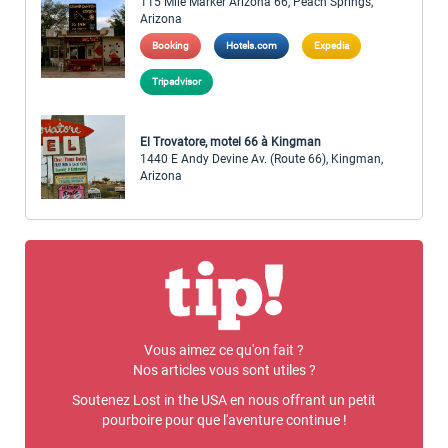
115 Mile Marker Arizona 66, Peach Springs,
Arizona
Booking
Hotels.com
Expedia
Tripadvisor
El Trovatore, motel 66 à Kingman
1440 E Andy Devine Av. (Route 66), Kingman,
Arizona
Vous aimez ce qu'on fait ?
Nos articles vous sont utiles ?
Soutenez Lost in the USA en nous offrant un petit
pourboire pour que l'aventure continue !