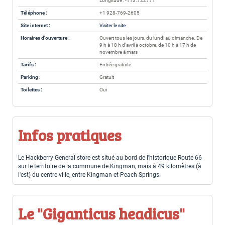
Longitude : -113.722771
Téléphone :
+1 928-769-2605
Site internet :
Visiter le site
Horaires d'ouverture :
Ouvert tous les jours, du lundi au dimanche. De
9 h à 18 h d'avril à octobre, de 10 h à 17 h de
novembre à mars
Tarifs :
Entrée gratuite
Parking :
Gratuit
Toilettes :
Oui
Infos pratiques
Le Hackberry General store est situé au bord de l'historique Route 66
sur le territoire de la commune de Kingman, mais à 49 kilomètres (à
l'est) du centre-ville, entre Kingman et Peach Springs.
Le "Giganticus headicus"