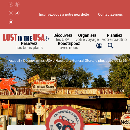
Inscrivez-vous à notre newsletter
Contactez-nous
Découvrez
Organisez
Planifiez
les USA
votre voyage
votre roadtrip
Réservez
Roadtrippez
nos bons plans
avec nous
Accueil
/
Découvrez les USA
/ Hackberry General Store, le plus beau de la 66