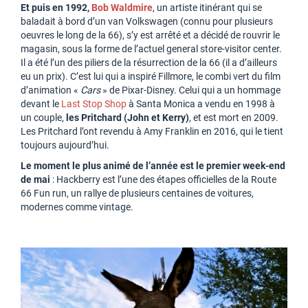
Et puis en 1992,
Bob Waldmire
, un artiste itinérant qui se
baladait à bord d’un van Volkswagen (connu pour plusieurs
oeuvres le long de la 66), s’y est arrêté et a décidé de rouvrir le
magasin, sous la forme de l’actuel general store-visitor center.
Il a été l’un des piliers de la résurrection de la 66 (il a d’ailleurs
eu un prix). C’est lui qui a inspiré Fillmore, le combi vert du film
d’animation «
Cars
» de Pixar-Disney. Celui qui a un hommage
devant le
Last Stop Shop
à Santa Monica a vendu en 1998 à
un couple,
les Pritchard (John et Kerry)
, et est mort en 2009.
Les Pritchard l’ont revendu à Amy Franklin en 2016, qui le tient
toujours aujourd’hui.
Le moment le plus animé de l’année est le premier week-end
de mai
: Hackberry est l’une des étapes officielles de la Route
66 Fun run, un rallye de plusieurs centaines de voitures,
modernes comme vintage.