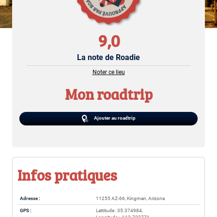
9,0
La note de Roadie
Noter ce lieu
Mon roadtrip
Ajouter au roadtrip
Infos pratiques
Adresse :
11255 AZ-66, Kingman, Arizona
GPS :
Lattitude : 35.374984,