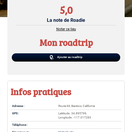
5,0
La note de Roadie
Noter ce lieu
Mon roadtrip
Ajouter au roadtrip
Infos pratiques
Adresse :
Route 66, Barstow, Californie
GPS :
Lattitude : 34.895796,
Longitude : -117.017283
Téléphone :