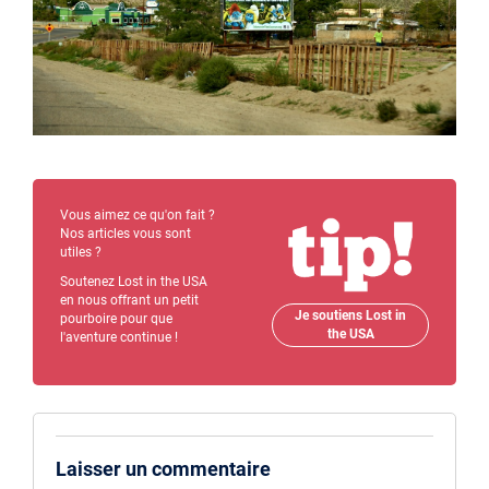
Vous aimez ce qu'on fait ?
Nos articles vous sont
utiles ?
Soutenez Lost in the USA
en nous offrant un petit
Je soutiens Lost in
pourboire pour que
the USA
l'aventure continue !
Laisser un commentaire