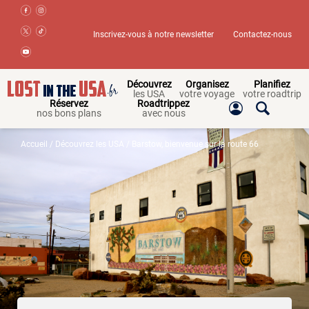
Inscrivez-vous à notre newsletter
Contactez-nous
Découvrez
Organisez
Planifiez
les USA
votre voyage
votre roadtrip
Réservez
Roadtrippez
nos bons plans
avec nous
Accueil
/
Découvrez les USA
/ Barstow, bienvenue sur la route 66