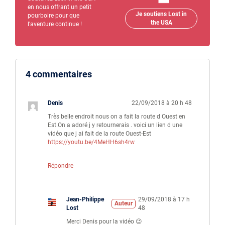
en nous offrant un petit
Je soutiens Lost in
pourboire pour que
the USA
l'aventure continue !
4 commentaires
Denis
22/09/2018 à 20 h 48
Très belle endroit nous on a fait la route d Ouest en
Est.On a adoré j y retournerais . voici un lien d une
vidéo que j ai fait de la route Ouest-Est
https://youtu.be/4MeHH6sh4rw
Répondre
Jean-Philippe
29/09/2018 à 17 h
Auteur
Lost
48
Merci Denis pour la vidéo 😉