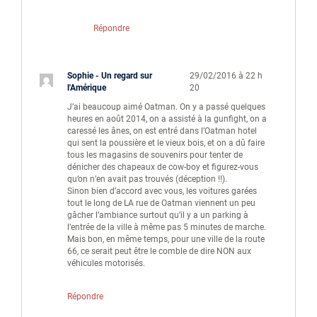
Répondre
Sophie - Un regard sur
29/02/2016 à 22 h
l'Amérique
20
J’ai beaucoup aimé Oatman. On y a passé quelques
heures en août 2014, on a assisté à la gunfight, on a
caressé les ânes, on est entré dans l’Oatman hotel
qui sent la poussière et le vieux bois, et on a dû faire
tous les magasins de souvenirs pour tenter de
dénicher des chapeaux de cow-boy et figurez-vous
qu’on n’en avait pas trouvés (déception !!).
Sinon bien d’accord avec vous, les voitures garées
tout le long de LA rue de Oatman viennent un peu
gâcher l’ambiance surtout qu’il y a un parking à
l’entrée de la ville à même pas 5 minutes de marche.
Mais bon, en même temps, pour une ville de la route
66, ce serait peut être le comble de dire NON aux
véhicules motorisés.
Répondre