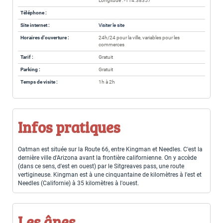
Longitude : -114.38357
Téléphone :
Site internet :
Visiter le site
Horaires d'ouverture :
24h/24 pour la ville, variables pour les
commerces
Tarif :
Gratuit
Parking :
Gratuit
Temps de visite :
1h à 2h
Infos pratiques
Oatman est située sur la Route 66, entre Kingman et Needles. C'est la
dernière ville d'Arizona avant la frontière californienne. On y accède
(dans ce sens, d'est en ouest) par le Sitgreaves pass, une route
vertigineuse. Kingman est à une cinquantaine de kilomètres à l'est et
Needles (Californie) à 35 kilomètres à l'ouest.
Les ânes