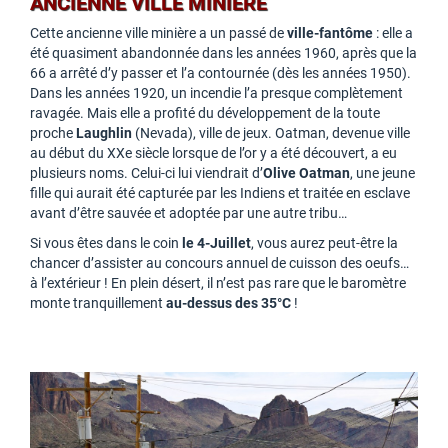
ANCIENNE VILLE MINIÈRE
Cette ancienne ville minière a un passé de
ville-fantôme
: elle a
été quasiment abandonnée dans les années 1960, après que la
66 a arrêté d’y passer et l’a contournée (dès les années 1950).
Dans les années 1920, un incendie l’a presque complètement
ravagée. Mais elle a profité du développement de la toute
proche
Laughlin
(Nevada), ville de jeux. Oatman, devenue ville
au début du XXe siècle lorsque de l’or y a été découvert, a eu
plusieurs noms. Celui-ci lui viendrait d’
Olive Oatman
, une jeune
fille qui aurait été capturée par les Indiens et traitée en esclave
avant d’être sauvée et adoptée par une autre tribu…
Si vous êtes dans le coin
le 4-Juillet
, vous aurez peut-être la
chancer d’assister au concours annuel de cuisson des oeufs…
à l’extérieur ! En plein désert, il n’est pas rare que le baromètre
monte tranquillement
au-dessus des 35°C
!