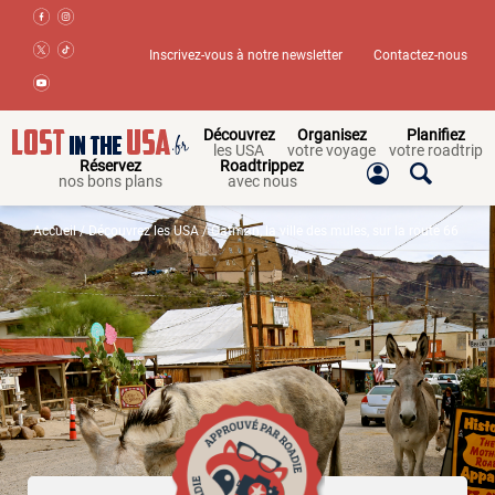
Inscrivez-vous à notre newsletter
Contactez-nous
Découvrez
Organisez
Planifiez
les USA
votre voyage
votre roadtrip
Réservez
Roadtrippez
nos bons plans
avec nous
Accueil
/
Découvrez les USA
/ Oatman, la ville des mules, sur la route 66