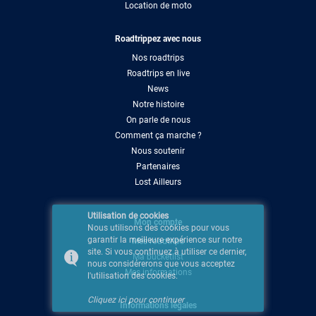
Location de moto
Roadtrippez avec nous
Nos roadtrips
Roadtrips en live
News
Notre histoire
On parle de nous
Comment ça marche ?
Nous soutenir
Partenaires
Lost Ailleurs
Utilisation de cookies
Mon compte
Nous utilisons des cookies pour vous
garantir la meilleure expérience sur notre
Mes roadtrips
site. Si vous continuez à utiliser ce dernier,
Ma bucketlist
nous considérerons que vous acceptez
Mes informations
l'utilisation des cookies.
Cliquez ici pour continuer
Informations légales