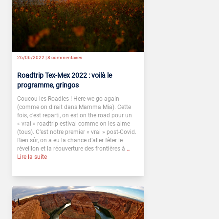
26/06/2022 |
8 commentaires
Roadtrip Tex-Mex 2022 : voilà le
programme, gringos
Coucou les Roadies ! Here we go again
(comme on dirait dans Mamma Mia). Cette
fois, c’est reparti, on est on the road pour un
« vrai » roadtrip estival comme on les aime
(tous). C’est notre premier « vrai » post-Covid.
Bien sûr, on a eu la chance d’aller fêter le
réveillon et la réouverture des frontières à
…
Lire la suite