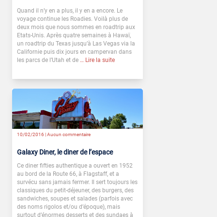
Quand il n’y en a plus, il y en a encore. Le
voyage continue les Roadies. Voilà plus de
deux mois que nous sommes en roadtrip aux
Etats-Unis. Après quatre semaines à Hawaï,
un roadtrip du Texas jusqu’à Las Vegas via la
Californie puis dix jours en campervan dans
les parcs de l’Utah et de
… Lire la suite
10/02/2016 |
Aucun commentaire
Galaxy Diner, le diner de l’espace
Ce diner fifties authentique a ouvert en 1952
au bord de la Route 66, à Flagstaff, et a
survécu sans jamais fermer. Il sert toujours les
classiques du petit-déjeuner, des burgers, des
sandwiches, soupes et salades (parfois avec
des noms rigolos et/ou d’époque), mais
surtout d’énormes desserts et des sundaes à