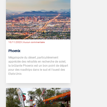
10/11/2023 |
Aucun commentaire
Phoenix
Mégalopole du désert, particulièrement
appréciée des retraités en recherche de soleil,
la brûlante Phoenix est un bon point de départ
pour des roadtrips dans le sud et l'ouest des
Etats-Unis