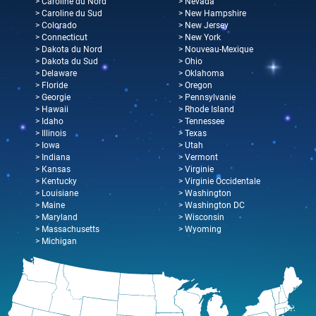
> Caroline du Nord
> Nevada
> Caroline du Sud
> New Hampshire
> Colorado
> New Jersey
> Connecticut
> New York
> Dakota du Nord
> Nouveau-Mexique
> Dakota du Sud
> Ohio
> Delaware
> Oklahoma
> Floride
> Oregon
> Georgie
> Pennsylvanie
> Hawaii
> Rhode Island
> Idaho
> Tennessee
> Illinois
> Texas
> Iowa
> Utah
> Indiana
> Vermont
> Kansas
> Virginie
> Kentucky
> Virginie Occidentale
> Louisiane
> Washington
> Maine
> Washington DC
> Maryland
> Wisconsin
> Massachusetts
> Wyoming
> Michigan