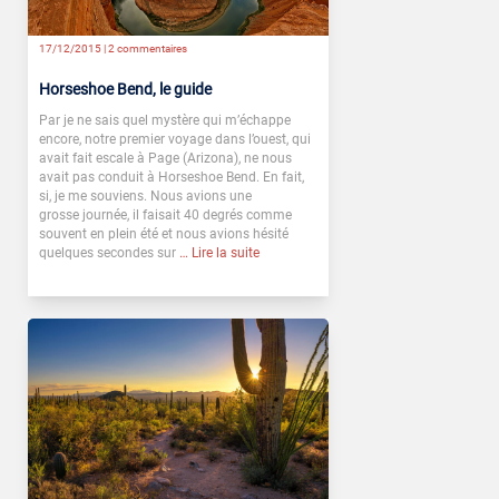
17/12/2015 |
2 commentaires
Horseshoe Bend, le guide
Par je ne sais quel mystère qui m’échappe
encore, notre premier voyage dans l’ouest, qui
avait fait escale à Page (Arizona), ne nous
avait pas conduit à Horseshoe Bend. En fait,
si, je me souviens. Nous avions une
grosse journée, il faisait 40 degrés comme
souvent en plein été et nous avions hésité
quelques secondes sur
… Lire la suite