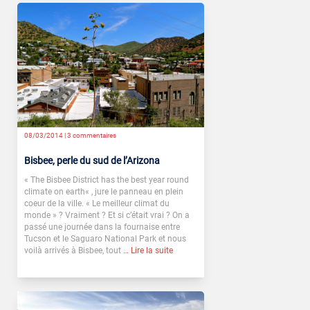
08/03/2014 |
3 commentaires
Bisbee, perle du sud de l’Arizona
« The Bisbee District has the best year round
climate on earth« , jure le panneau en plein
coeur de la ville. « Le meilleur climat du
monde » ? Vraiment ? Et si c’était vrai ? On a
passé une journée dans la fournaise entre
Tucson et le Saguaro National Park et nous
voilà arrivés à Bisbee, tout
… Lire la suite