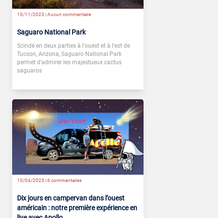
10/11/2023 |
Aucun commentaire
Saguaro National Park
Scindé en deux parties à l'ouest et à l'est de
Tucson, Arizona, Saguaro National Park
permet d'admirer les majestueux cactus
saguaros
10/04/2023 |
6 commentaires
Dix jours en campervan dans l’ouest
américain : notre première expérience en
live avec Apollo