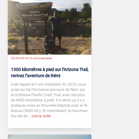
25/09/2019 |
9 commentaires
1300 kilomètres à pied sur l’Arizona Trail,
revivez l’aventure de Rémi
Il est reparti et il est insatiable. En 2016, vous
aviez pu lire l’immense parcours de Rémi sur
le mythique Pacific Crest Trail, avec ses plus
de 4000 kilomètres à pied. Il a remis ça il y a
quelques mois en Nouvelle-Zélande avec le Te
Araroa (3000 km). Et maintenant, le marcheur
fou est de
… Lire la suite