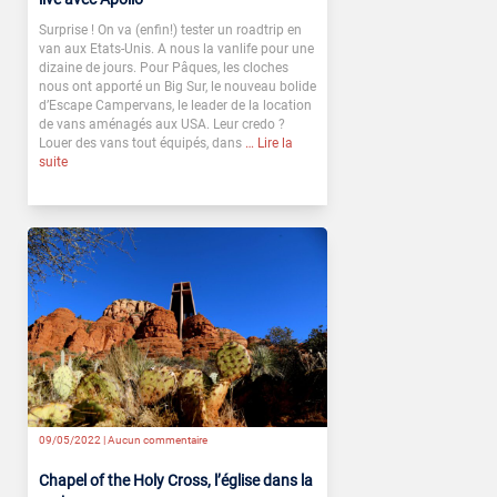
Surprise ! On va (enfin!) tester un roadtrip en
van aux Etats-Unis. A nous la vanlife pour une
dizaine de jours. Pour Pâques, les cloches
nous ont apporté un Big Sur, le nouveau bolide
d’Escape Campervans, le leader de la location
de vans aménagés aux USA. Leur credo ?
Louer des vans tout équipés, dans
… Lire la
suite
09/05/2022 |
Aucun commentaire
Chapel of the Holy Cross, l’église dans la