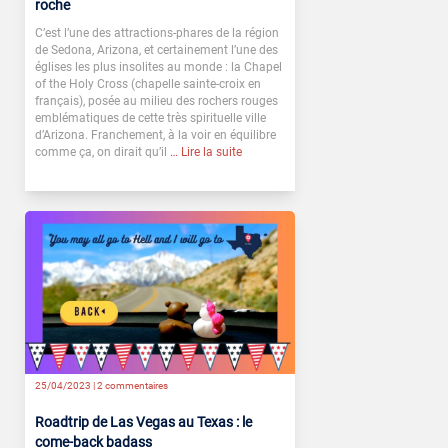
roche
C’est l’une des attractions-phares de la région
de Sedona, Arizona, et certainement l’une des
églises les plus insolites au monde : la Chapel
of the Holy Cross (chapelle sainte-croix en
français), posée au milieu des rochers rouges
emblématiques de cette très spirituelle ville
d’Arizona. Franchement, à la voir en équilibre
comme ça, on dirait qu’il
… Lire la suite
25/04/2023 |
2 commentaires
Roadtrip de Las Vegas au Texas : le
come-back badass