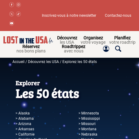
Inscrivez-vous à notre newsletter
Contactez-nous
Découvrez
Organisez
Planifiez
les USA
votre voyage
votre roadtrip
Réservez
Roadtrippez
nos bons plans
avec nous
Accueil
/
Découvrez les USA
/
Explorez les 50 états
Explorer
Les 50 états
> Alaska
> Minnesota
> Alabama
> Mississippi
> Arizona
> Missouri
> Arkansas
> Montana
> Californie
> Nebraska