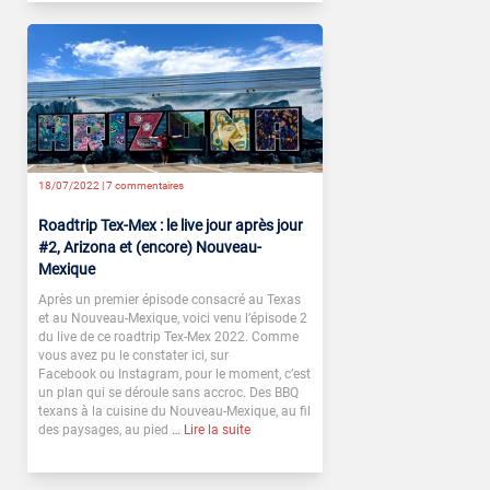
18/07/2022 |
7 commentaires
Roadtrip Tex-Mex : le live jour après jour
#2, Arizona et (encore) Nouveau-
Mexique
Après un premier épisode consacré au Texas
et au Nouveau-Mexique, voici venu l’épisode 2
du live de ce roadtrip Tex-Mex 2022. Comme
vous avez pu le constater ici, sur
Facebook ou Instagram, pour le moment, c’est
un plan qui se déroule sans accroc. Des BBQ
texans à la cuisine du Nouveau-Mexique, au fil
des paysages, au pied
… Lire la suite