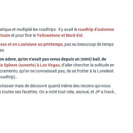
que et multiplié les roadtrips : il y avait le
roadtrip d’automne
ricain
et pour finir le
Yellowstone et Nord-Est
.
exas et en Louisiane au printemps
, pas eu beaucoup de temps
es.
’on adore, qu’on n’avait pas revus depuis un (mini) bail, de
la Sphere (ouverte) à Las Vegas
, d’aller chercher la solitude en
acramento, qu’on ne connaissait pas, de se frotter à la Loneliest
roadtrip)…
p potasser mais de découvrir quand même des recoins qui nous
 toutes ses facettes. On a noté tout cela, secoué, et JP a tracé…