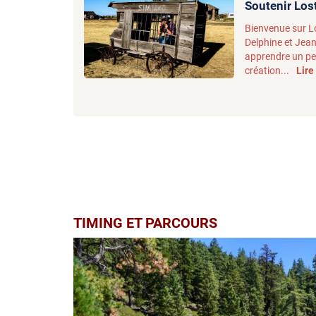
Soutenir Los
Bienvenue sur Lo
Delphine et Jean
apprendre un pe
création...
Lire
TIMING ET PARCOURS