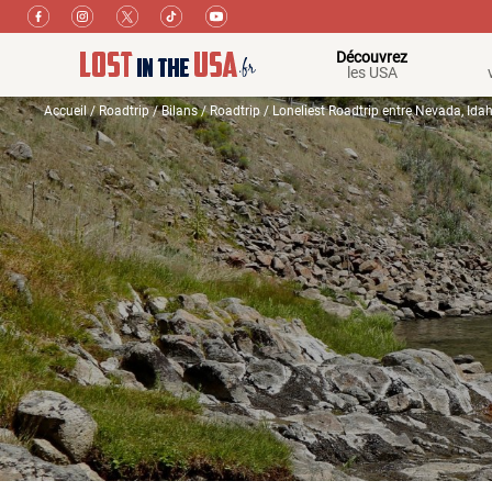
Découvrez
les USA
Accueil
/
Roadtrip
/
Bilans
/
Roadtrip
/ Loneliest Roadtrip entre Nevada, Idaho