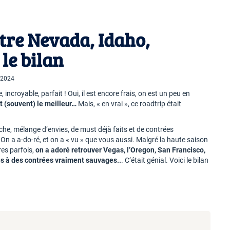
tre Nevada, Idaho,
 le bilan
e 2024
incroyable, parfait ! Oui, il est encore frais, on est un peu en
st (souvent) le meilleur…
Mais, « en vrai », ce roadtrip était
ache, mélange d’envies, de must déjà faits et de contrées
 On a a-do-ré, et on a « vu » que vous aussi. Malgré la haute saison
res parfois,
on a adoré retrouver Vegas, l’Oregon, San Francisco,
es à des contrées vraiment sauvages..
. C’était génial. Voici le bilan