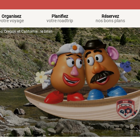
Organisez
Planifiez
Réservez
votre voyage
votre roadtrip
nos bons plans
, Oregon et Californie : le bilan