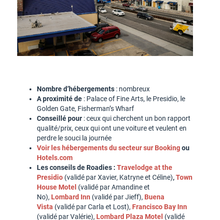
Nombre d’hébergements
: nombreux
A proximité de
: Palace of Fine Arts, le Presidio, le
Golden Gate, Fisherman’s Wharf
Conseillé pour
: ceux qui cherchent un bon rapport
qualité/prix, ceux qui ont une voiture et veulent en
perdre le souci la journée
Voir les hébergements du secteur sur Booking
ou
Hotels.com
Les conseils de Roadies :
Travelodge at the
Presidio
(validé par Xavier, Katryne et Céline)
,
Town
House Motel
(validé par Amandine et
No),
Lombard Inn
(validé par Jieff),
Buena
Vista
(validé par Carla et Lost),
Francisco Bay Inn
(validé par Valérie),
Lombard Plaza Motel
(validé