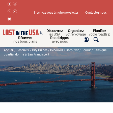
Inscrivez-vous à notre newsletter
Contactez-nous
Découvrez
Organisez
Planifiez
les USA
votre voyage
votre roadtrip
Réservez
Roadtrippez
nos bons plans
avec nous
Accueil
/
Decouvrir
/
City Guides
/
Decouvrir
/
Decouvrir
/
Dormir
/ Dans quel
quartier dormir à San Francisco ?