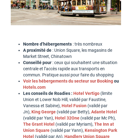
Nombre d’hébergements
: très nombreux
A proximité de
: Union Square, les magasins de
Market Street, Chinatown
Conseillé pour
: ceux qui souhaitent une situation
centrale et l’accès rapide aux transports en
commun. Pratique aussi pour faire du shopping
Voir les hébergements du secteur sur Booking
ou
Hotels.com
Les conseils de Roadies :
Hotel Vertigo
(limite
Union et Lower Nob Hill, validé par Faustine,
Vanessa et Sabine),
Hotel Fusion
(validé par
Jn),
King George
(validé par Betty),
Adante Hotel
(validé par Yan),
Hotel 32One
(validé par Mc Ph),
The Grant Hotel
(validé par Myriam),
The Inn at
Union Square
(validé par Yann),
Kensington Park
Hotel
(validé par An),
Handlery Union Square