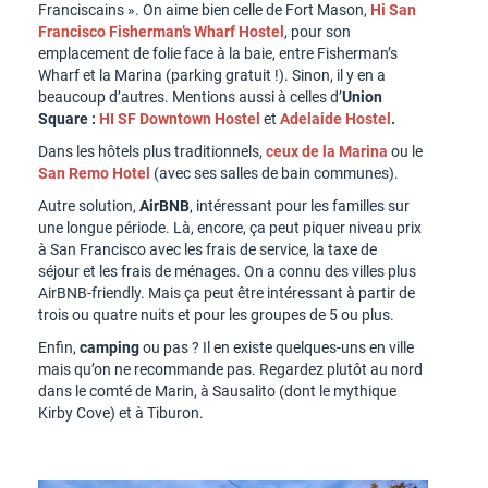
Franciscains ». On aime bien celle de Fort Mason,
Hi San
Francisco Fisherman’s Wharf Hostel
, pour son
emplacement de folie face à la baie, entre Fisherman’s
Wharf et la Marina (parking gratuit !). Sinon, il y en a
beaucoup d’autres. Mentions aussi à celles d’
Union
Square :
HI SF Downtown Hostel
et
Adelaide Hostel
.
Dans les hôtels plus traditionnels,
ceux de la Marina
ou le
San Remo Hotel
(avec ses salles de bain communes).
Autre solution,
AirBNB
, intéressant pour les familles sur
une longue période. Là, encore, ça peut piquer niveau prix
à San Francisco avec les frais de service, la taxe de
séjour et les frais de ménages. On a connu des villes plus
AirBNB-friendly. Mais ça peut être intéressant à partir de
trois ou quatre nuits et pour les groupes de 5 ou plus.
Enfin,
camping
ou pas ? Il en existe quelques-uns en ville
mais qu’on ne recommande pas. Regardez plutôt au nord
dans le comté de Marin, à Sausalito (dont le mythique
Kirby Cove) et à Tiburon.