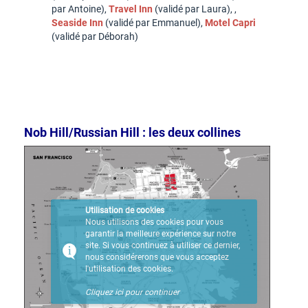
par Antoine),
Travel Inn
(validé par Laura), ,
Seaside Inn
(validé par Emmanuel),
Motel Capri
(validé par Déborah)
Nob Hill/Russian Hill : les deux collines
Utilisation de cookies
Nous utilisons des cookies pour vous
garantir la meilleure expérience sur notre
site. Si vous continuez à utiliser ce dernier,
nous considérerons que vous acceptez
l'utilisation des cookies.
Cliquez ici pour continuer