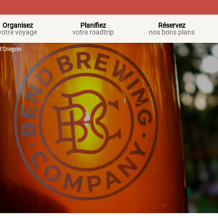
Organisez
Planifiez
Réservez
votre voyage
votre roadtrip
nos bons plans
 d’Oregon