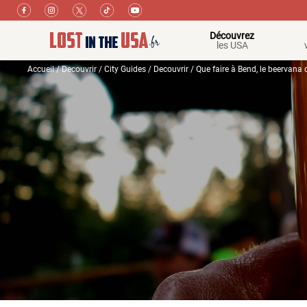
Découvrez
les USA
Accueil
/
Decouvrir
/
City Guides
/
Decouvrir
/ Que faire à Bend, le beervana