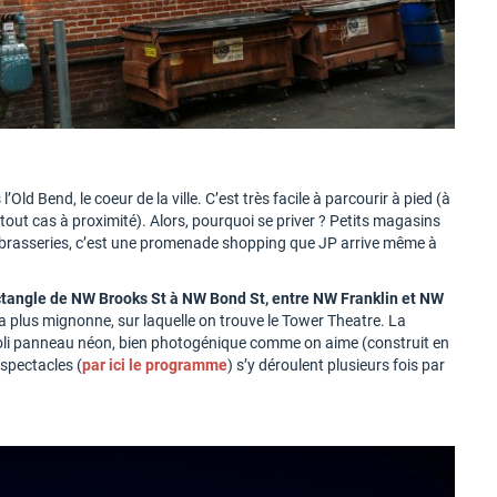
l’Old Bend, le coeur de la ville. C’est très facile à parcourir à pied (à
 tout cas à proximité). Alors, pourquoi se priver ? Petits magasins
, brasseries, c’est une promenade shopping que JP arrive même à
ectangle de NW Brooks St à NW Bond St, entre NW Franklin et NW
la plus mignonne, sur laquelle on trouve le Tower Theatre. La
 joli panneau néon, bien photogénique comme on aime (construit en
spectacles (
par ici le programme
) s’y déroulent plusieurs fois par