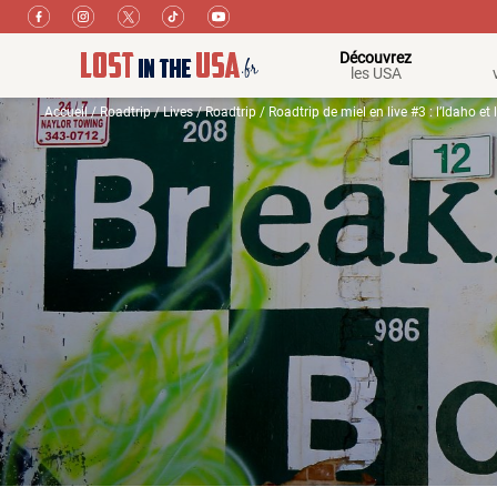
Découvrez
les USA
Accueil
/
Roadtrip
/
Lives
/
Roadtrip
/ Roadtrip de miel en live #3 : l’Idaho et