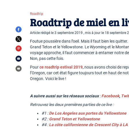
Roadtrip
Roadtrip de miel en li
Article rédigé le 3 septembre 2019 , mis à jour le 18 septembre 
Foutue poussière dans l’oeil. Mais il faut bien les quitt
Grand Teton et le Yellowstone. Le Wyoming et le Montana 
voyage approche, il faut commencer à entamer notre desce
Non, pas cette fois.
Pour
ce roadtrip estival 2019
,
nous avons choisi de repa
l’Oregon, car cet état figure toujours tout en haut de no
Oregon. Voici le live !
A suivre aussi sur les réseaux sociaux
:
Facebook
,
Twit
Retrouvez les deux premières parties de ce live :
#1 :
De Los Angeles aux portes du Yellowstone
#2 :
Grand Teton et Yellowstone
#4 :
La côte californienne de Crescent City à LA