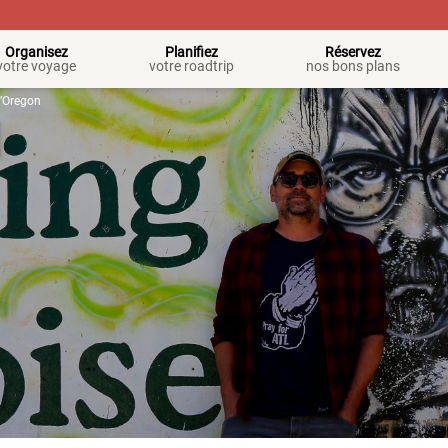
Organisez
Planifiez
Réservez
votre voyage
votre roadtrip
nos bons plans
 l’Oregon