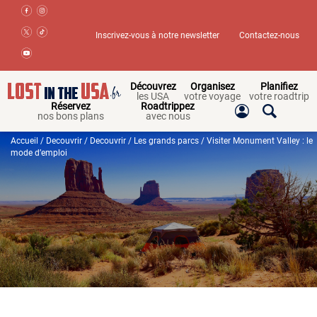
Inscrivez-vous à notre newsletter
Contactez-nous
Découvrez
Organisez
Planifiez
les USA
votre voyage
votre roadtrip
Réservez
Roadtrippez
nos bons plans
avec nous
Accueil
/
Decouvrir
/
Decouvrir
/
Les grands parcs
/ Visiter Monument Valley : le
mode d’emploi