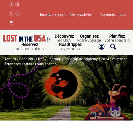
Inscrivez-vous à notre newsletter
Contactez-nous
Découvrez
Organisez
Planifiez
les USA
votre voyage
votre roadtrip
Réservez
Roadtrippez
nos bons plans
avec nous
Accueil
/
Roadtrip
/
Lives
/
Roadtrip
/ Roadtrip de printemps 2024 : éclipse et
écrevisses, l’affaire Louisiane trio