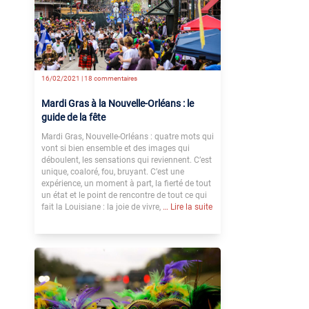
16/02/2021 |
18 commentaires
Mardi Gras à la Nouvelle-Orléans : le
guide de la fête
Mardi Gras, Nouvelle-Orléans : quatre mots qui
vont si bien ensemble et des images qui
déboulent, les sensations qui reviennent. C’est
unique, coaloré, fou, bruyant. C’est une
expérience, un moment à part, la fierté de tout
un état et le point de rencontre de tout ce qui
fait la Louisiane : la joie de vivre,
… Lire la suite