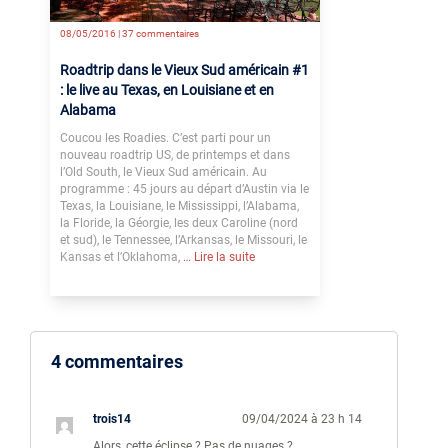
08/05/2016 |
37 commentaires
Roadtrip dans le Vieux Sud américain #1
: le live au Texas, en Louisiane et en
Alabama
Coucou les Roadies. C’est parti pour un
nouveau roadtrip US, de printemps et dans
l’Old South, le Vieux Sud américain. Au
programme : 45 jours au départ d’Austin via le
Texas, la Louisiane, le Mississippi, l’Alabama,
la Floride, la Géorgie, les deux Caroline (nord
et sud), le Tennessee, l’Arkansas, le Missouri, le
Kansas et l’Oklahoma,
… Lire la suite
4 commentaires
trois14
09/04/2024 à 23 h 14
Alors, cette éclipse ? Pas de nuages ?