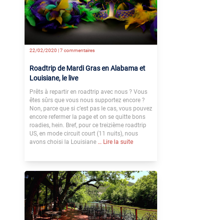
22/02/2020 |
7 commentaires
Roadtrip de Mardi Gras en Alabama et
Louisiane, le live
Prêts à repartir en roadtrip avec nous ? Vous
êtes sûrs que vous nous supportez encore ?
Non, parce que si c’est pas le cas, vous pouvez
encore refermer la page et on se quitte bons
roadies, hein. Bref, pour ce treizième roadtrip
US, en mode circuit court (11 nuits), nous
avons choisi la Louisiane
… Lire la suite