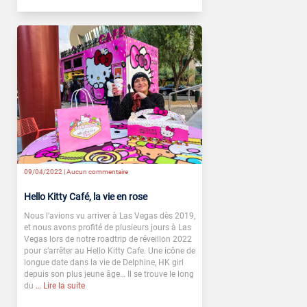
09/04/2022 |
Aucun commentaire
Hello Kitty Café, la vie en rose
Nous l’avions vu arriver à Las Vegas dès 2019,
et nous avons profité de plusieurs jours à Las
Vegas lors de notre roadtrip de réveillon 2022
pour s’arrêter au Hello Kitty Cafe. Une icône de
longue date dans la vie de Delphine, HK girl
depuis son plus jeune âge… Il se trouve le long
du
… Lire la suite