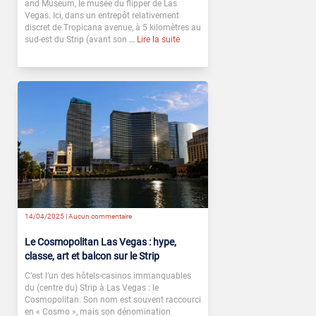
and Museum, le musée du flipper de Las
Vegas. Ici, dans un entrepôt relativement
discret de Tropicana avenue, à 5 kilomètres au
sud-est du Strip (avant son
… Lire la suite
14/04/2025 |
Aucun commentaire
Le Cosmopolitan Las Vegas : hype,
classe, art et balcon sur le Strip
C’est l‘un des hôtels-casinos immanquables
du (centre du) Strip à Las Vegas : le
Cosmopolitan. Son nom est souvent raccourci
en « Cosmo », mais son dénomination