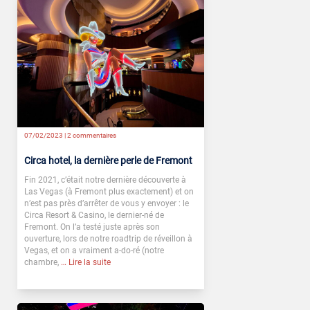
07/02/2023 |
2 commentaires
Circa hotel, la dernière perle de Fremont
Fin 2021, c’était notre dernière découverte à
Las Vegas (à Fremont plus exactement) et on
n’est pas près d’arrêter de vous y envoyer : le
Circa Resort & Casino, le dernier-né de
Fremont. On l’a testé juste après son
ouverture, lors de notre roadtrip de réveillon à
Vegas, et on a vraiment a-do-ré (notre
chambre,
… Lire la suite