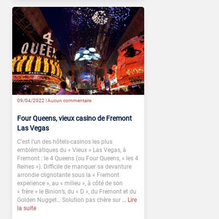
09/04/2022 |
Aucun commentaire
Four Queens, vieux casino de Fremont
Las Vegas
C’est l’un des hôtels-casinos les plus
emblématiques du « Vieux » Las Vegas, à
Fremont : le 4 Queens (ou Four Queens, « les 4
Reines »). Difficile de manquer sa devanture
arrondie clignotante sous la « Fremont
experience », au « milieu », à côté de son
« frère » le Binion’s, du « D », du Fremont et du
Golden Nugget… Solution pas chère sur
… Lire
la suite