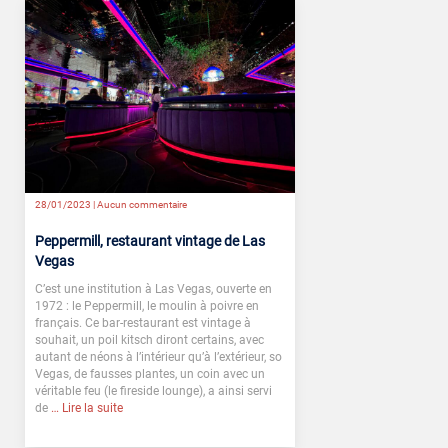
28/01/2023 |
Aucun commentaire
Peppermill, restaurant vintage de Las
Vegas
C’est une institution à Las Vegas, ouverte en
1972 : le Peppermill, le moulin à poivre en
français. Ce bar-restaurant est vintage à
souhait, un poil kitsch diront certains, avec
autant de néons à l’intérieur qu’à l’extérieur, so
Vegas, de fausses plantes, un coin avec un
véritable feu (le fireside lounge), a ainsi servi
de
… Lire la suite