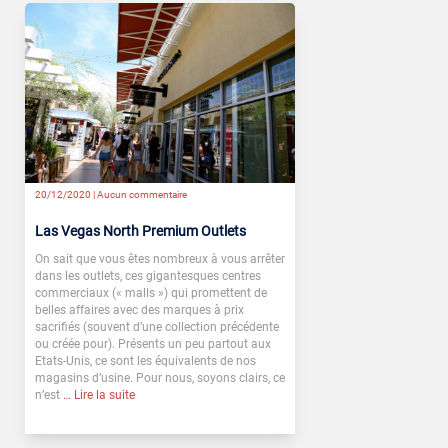
20/12/2020 |
Aucun commentaire
Las Vegas North Premium Outlets
On sait que vous êtes nombreux à vous arrêter
dans les outlets, ces gigantesques centres
commerciaux (« malls ») qui promettent de
belles affaires avec des marques à prix
sacrifiés (souvent d’une collection précédente
ou créée pour). Présents un peu partout aux
Etats-Unis, ce sont les équivalents de nos
magasins d’usine. Pour nous, soyons clairs, ce
n’est
… Lire la suite