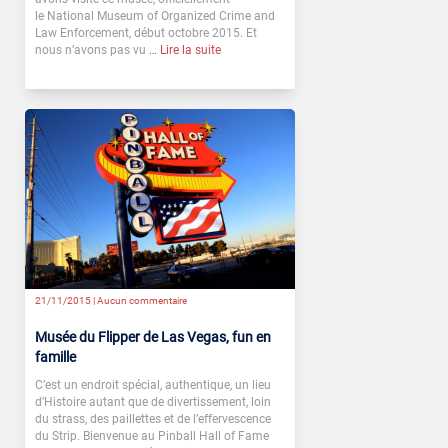
le National Museum of Organized Crime and
Law Enforcement, début octobre 2015. Et
nous n’avons pas vu
… Lire la suite
21/11/2015 |
Aucun commentaire
Musée du Flipper de Las Vegas, fun en
famille
C’est un endroit spécial, authentique, un lieu
d’Histoire autant que de divertissement, loin
du strass, des paillettes et de l’effervescence
du Strip. Bienvenue au Pinball Hall of Fame