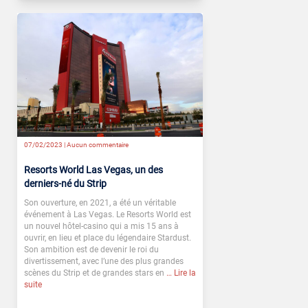
07/02/2023 |
Aucun commentaire
Resorts World Las Vegas, un des
derniers-né du Strip
Son ouverture, en 2021, a été un véritable
événement à Las Vegas. Le Resorts World est
un nouvel hôtel-casino qui a mis 15 ans à
ouvrir, en lieu et place du légendaire Stardust.
Son ambition est de devenir le roi du
divertissement, avec l’une des plus grandes
scènes du Strip et de grandes stars en
… Lire la
suite