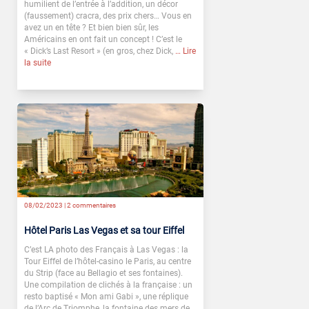
humilient de l’entrée à l’addition, un décor
(faussement) cracra, des prix chers… Vous en
avez un en tête ? Et bien bien sûr, les
Américains en ont fait un concept ! C’est le
« Dick’s Last Resort » (en gros, chez Dick,
… Lire
la suite
08/02/2023 |
2 commentaires
Hôtel Paris Las Vegas et sa tour Eiffel
C’est LA photo des Français à Las Vegas : la
Tour Eiffel de l’hôtel-casino le Paris, au centre
du Strip (face au Bellagio et ses fontaines).
Une compilation de clichés à la française : un
resto baptisé « Mon ami Gabi », une réplique
de l’Arc de Triomphe, la fontaine des mers de