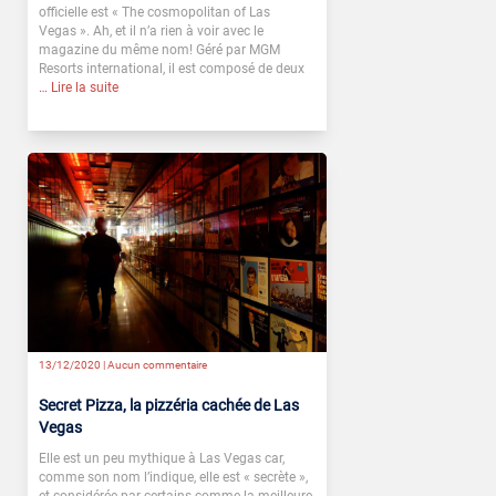
officielle est « The cosmopolitan of Las
Vegas ». Ah, et il n’a rien à voir avec le
magazine du même nom! Géré par MGM
Resorts international, il est composé de deux
… Lire la suite
13/12/2020 |
Aucun commentaire
Secret Pizza, la pizzéria cachée de Las
Vegas
Elle est un peu mythique à Las Vegas car,
comme son nom l’indique, elle est « secrète »,