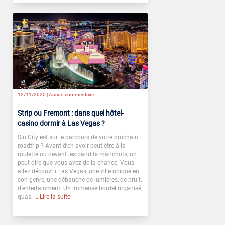
12/11/2025 |
Aucun commentaire
Strip ou Fremont : dans quel hôtel-
casino dormir à Las Vegas ?
Sin City est sur le parcours de votre prochain
roadtrip ? Avant d’en avoir peut-être à la
roulette ou devant les bandits manchots, on
peut dire que vous avez de la chance. Vous
allez découvrir Las Vegas, une ville unique en
son genre, une débauche de lumières, de bruit,
d’entertainment. Un immense bordel organisé,
quasi
… Lire la suite