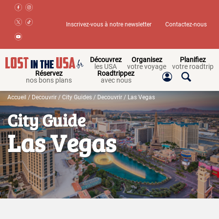
Inscrivez-vous à notre newsletter
Contactez-nous
Découvrez
Organisez
Planifiez
les USA
votre voyage
votre roadtrip
Réservez
Roadtrippez
nos bons plans
avec nous
Accueil
/
Decouvrir
/
City Guides
/
Decouvrir
/ Las Vegas
City Guide
Las Vegas