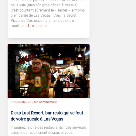
et considérée par certains comme la meilleure
de la ville (bien sûr, gros débat là dessus).
C’est pourtant sûrement le « secret » le moins
bien gardé de Las Vegas ! Voici la Secret
Pizza, du Cosmopolitan. Lors de notre
roadtrip
… Lire la suite
07/02/2023 |
Aucun commentaire
Dicks Last Resort, bar-resto qui se fout
de votre gueule à Las Vegas
Imaginez le pire des restaurants : des serveurs
abjects qui vous crient dessus et vous