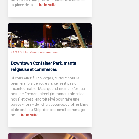
la place de la
… Lire la suite
21/11/2015 |
Aucun commentaire
Downtown Container Park, mante
religieuse et commerces
Si vous allez à Las Vegas, surtout pour la
première fois de votre vie, ce n’est pas un
incontournable. Mais quand même : c’est au
bout de Fremont street (immanquable selon
nous) et c’est l’endroit rêvé pour faire une
pause « loin » de l’effervescence, du bling-bling
et de bruit du Strip, donc ce serait dommage
de
… Lire la suite