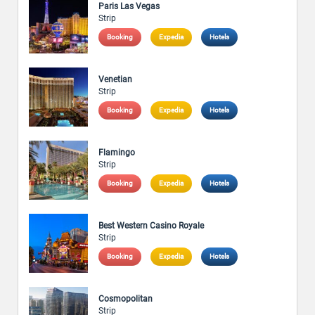
Paris Las Vegas
Strip
Booking
Expedia
Hotels
Venetian
Strip
Booking
Expedia
Hotels
Flamingo
Strip
Booking
Expedia
Hotels
Best Western Casino Royale
Strip
Booking
Expedia
Hotels
Cosmopolitan
Strip