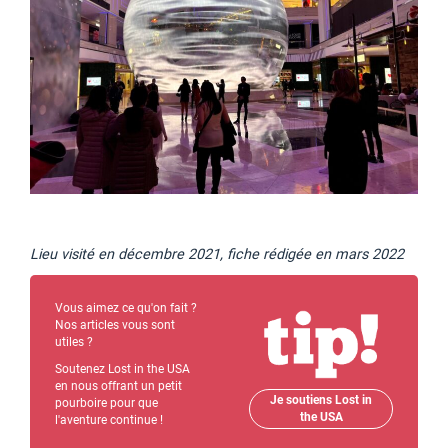
Lieu visité en décembre 2021, fiche rédigée en mars 2022
Vous aimez ce qu'on fait ?
Nos articles vous sont
utiles ?
Soutenez Lost in the USA
en nous offrant un petit
Je soutiens Lost in
pourboire pour que
the USA
l'aventure continue !