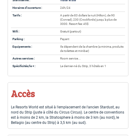
Site internet :
Visiter le site
Horaires d'ouverture :
24h/24
Tarifs :
A partir de 83 dollars la nuit (Hilton), de 90
(Conrad), 230 (Crockfords) jusqu'à plus de
3000. Resort fee: 45$
Wifi :
Gratuit (partout)
Parking :
Payant
Equipements :
Ils dépendent de la chambre (a minima, produits
de toilettes et minibar)
Autres services :
Room service...
Spécificités/le + :
Le dernier-né du Strip, 3 hôtels en 1
Accès
Le Resorts World est situé à l'emplacement de l'ancien Stardust, au
nord du Strip (juste à côté du Circus Circus). Le centre de conventions
est à moins de 2 km, la Stratosphere à moins de 3 km (au nord), le
Bellagio (au centre du Strip) à 3,5 km (au sud).