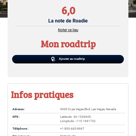
6,0
La note de Roadie
Noter ce lieu
Mon roadtrip
Ajouter au roadtrip
Infos pratiques
Adresse :
3000 S Las Vegas Blvd, Las Vegas, Nevada
GPS :
Lattitude : 36.1336945,
Longitude : -115.1661732
Téléphone :
+1 800-445-8667