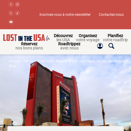
Inscrivez-vous à notre newsletter
Contactez-nous
Découvrez
Organisez
Planifiez
les USA
votre voyage
votre roadtrip
Réservez
Roadtrippez
nos bons plans
avec nous
Accueil
/
Découvrez les USA
/ Resorts World Las Vegas, un des derniers-né du
Strip