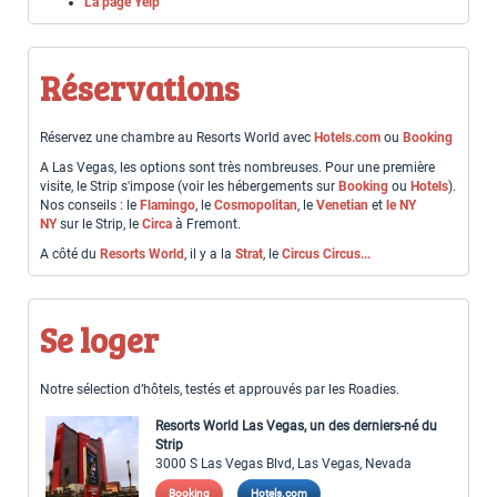
La page Yelp
Réservations
Réservez une chambre au Resorts World avec
Hotels.com
ou
Booking
A Las Vegas, les options sont très nombreuses. Pour une première
visite, le Strip s'impose (voir les hébergements sur
Booking
ou
Hotels
).
Nos conseils : le
Flamingo
, le
Cosmopolitan
, le
Venetian
et
le NY
NY
sur le Strip, le
Circa
à Fremont.
A côté du
Resorts World
, il y a la
Strat
, le
Circus Circus...
Se loger
Notre sélection d’hôtels, testés et approuvés par les Roadies.
Resorts World Las Vegas, un des derniers-né du
Strip
3000 S Las Vegas Blvd, Las Vegas, Nevada
Booking
Hotels.com