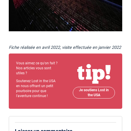
Fiche réalisée en avril 2022, visite effectuée en janvier 2022
Vous aimez ce qu'on fait ?
Nos articles vous sont
utiles ?
Soutenez Lost in the USA
en nous offrant un petit
Je soutiens Lost in
pourboire pour que
the USA
l'aventure continue !