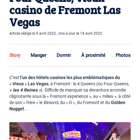
casino de Fremont Las
Vegas
Article rédigé le 9 avril 2022 , mis à jour le 14 avril 2025
Story
Manger
Dormir
À proximité
Photos
C’est
l’un des hôtels-casinos les plus emblématiques du
« Vieux » Las Vegas
, à Fremont : le 4 Queens (ou Four Queens,
« les 4 Reines »
). Difficile de manquer sa devanture arrondie
clignotante sous la « Fremont experience », au « milieu », à côté
de son « frère » le
Binion’s
, du « D », du Fremont et du
Golden
Nugget
…