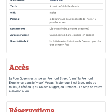
Site internet :
Visiter le site
Tarifs :
A partir de 50 dollars la nuit
Wifi :
Inclus
Parking :
5 dollars/jours pour les clients de l'hôtel, 10
pour les autres
Equipements :
Légers (cafetière, produits de toilette)
Autres services :
Casino, restos, bars... piscine (en saison)
Spécificités/le + :
Un hôtel-casino historique de Fremont, pas cher
(pas de resort fee)
Accès
Le Four Queens est situé sur Fremont Street, "dans" la Fremont
Experience, dans le "vieux" Vegas, l'historique. Il est à peu près au
milieu, à côté du D, du Golden Nugget, du Fremont... Le Strip se trouve
à environ 6 km.
Réservations