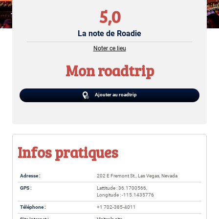
5,0
La note de Roadie
Noter ce lieu
Mon roadtrip
Ajouter au roadtrip
Infos pratiques
Adresse :
202 E Fremont St., Las Vegas, Nevada
GPS :
Lattitude : 36.1700566,
Longitude : -115.1435776
Téléphone :
+1 702-385-4011