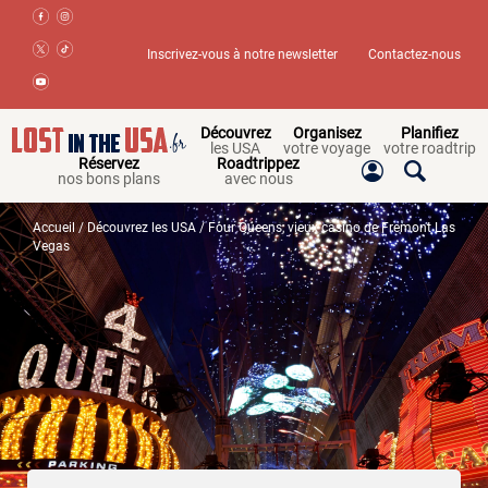
Inscrivez-vous à notre newsletter
Contactez-nous
Découvrez
Organisez
Planifiez
les USA
votre voyage
votre roadtrip
Réservez
Roadtrippez
nos bons plans
avec nous
Accueil
/
Découvrez les USA
/ Four Queens, vieux casino de Fremont Las
Vegas