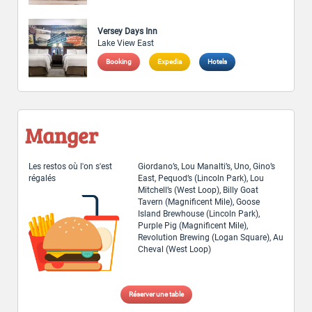
Versey Days Inn
Lake View East
Booking
Expedia
Hotels
Manger
Les restos où l'on s'est
Giordano’s, Lou Manalti’s, Uno, Gino’s
régalés
East, Pequod’s (Lincoln Park), Lou
Mitchell’s (West Loop), Billy Goat
Tavern (Magnificent Mile), Goose
Island Brewhouse (Lincoln Park),
Purple Pig (Magnificent Mile),
Revolution Brewing (Logan Square), Au
Cheval (West Loop)
Réserver une table