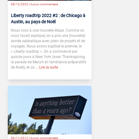
08/12/2022 |
Aucun commentaire
Liberty roadtrip 2022 #2 : de Chicago à
Austin, au pays de Noël
Nous voici à une nouvelle étape. Comme on
vous l’avait expliqué, on a pris une (nouvelle)
année sabbatique avec plein de projets et de
voyages. Nous avons baptisé le premier, le
« Liberty roadtrip ». On a commencé par
quinze jours à New York (avec Thanksgiving,
la parade de Macy’s et l’ambiance préparatifs
de Noël), et où
… Lire la suite
06/11/2012 |
Aucun commentaire