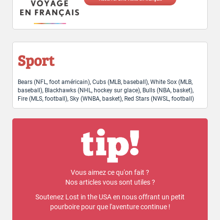
Sport
Bears (NFL, foot américain), Cubs (MLB, baseball), White Sox (MLB,
baseball), Blackhawks (NHL, hockey sur glace), Bulls (NBA, basket),
Fire (MLS, football), Sky (WNBA, basket), Red Stars (NWSL, football)
Vous aimez ce qu'on fait ?
Nos articles vous sont utiles ?
Soutenez Lost in the USA en nous offrant un petit
pourboire pour que l'aventure continue !