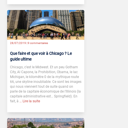
28/07/2019 |
9 commentaires
Que faire et que voir à Chicago ? Le
guide ultime
Chicago, c’est le Midwest. Et un peu Gotham
City, Al Capone, la Prohibition, Obama, le lac
Michigan, le kilomètre 0 de la mythique route
66, une skyline inoubliable. Ce sont les images
qui nous viennent tout de suite quand on
parle de la capitale économique de l’Illinois (la
capitale administrative est… Springfield). En
fait, à
… Lire la suite