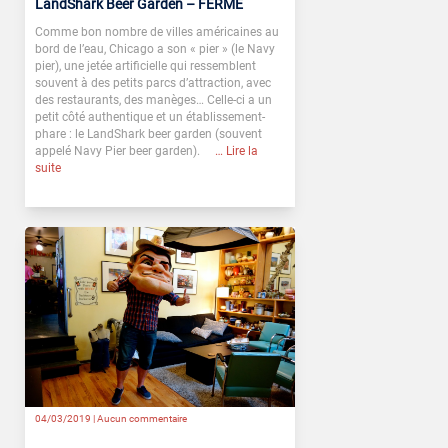
LandShark Beer Garden – FERMÉ
Comme bon nombre de villes américaines au
bord de l’eau, Chicago a son « pier » (le Navy
pier), une jetée artificielle qui ressemblent
souvent à des petits parcs d’attraction, avec
des restaurants, des manèges… Celle-ci a un
petit côté authentique et un établissement-
phare : le LandShark beer garden (souvent
appelé Navy Pier beer garden).
… Lire la
suite
04/03/2019 |
Aucun commentaire