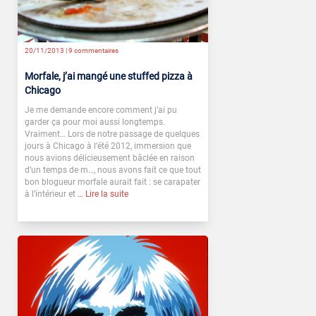
20/11/2013 |
9 commentaires
Morfale, j’ai mangé une stuffed pizza à
Chicago
Je me demande encore comment j’ai pu
garder ça pour moi aussi longtemps.
Vraiment… Lors de notre passage de quelques
jours à Chicago à l’été 2012, immersion que
nous avions délicieusement bâclée en raison
d’un temps de m…, nous avons fait ce que tout
bon blogueur morfale aurait fait : se carapater
à l’intérieur et
… Lire la suite