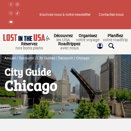
Inscrivez-vous à notre newsletter
Contactez-nous
Découvrez
Organisez
Planifiez
les USA
votre voyage
votre roadtrip
Réservez
Roadtrippez
nos bons plans
avec nous
Accueil
/
Decouvrir
/
City Guides
/
Decouvrir
/ Chicago
City Guide
Chicago