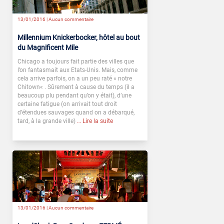
13/01/2016 |
Aucun commentaire
Millennium Knickerbocker, hôtel au bout
du Magnificent Mile
Chicago a toujours fait partie des villes que
l’on fantasmait aux Etats-Unis. Mais, comme
cela arrive parfois, on a un peu raté « notre
Chitown« . Sûrement à cause du temps (il a
beaucoup plu pendant qu’on y était), d’une
certaine fatigue (on arrivait tout droit
d’étendues sauvages quand on a débarqué,
tard, à la grande ville)
… Lire la suite
13/01/2016 |
Aucun commentaire