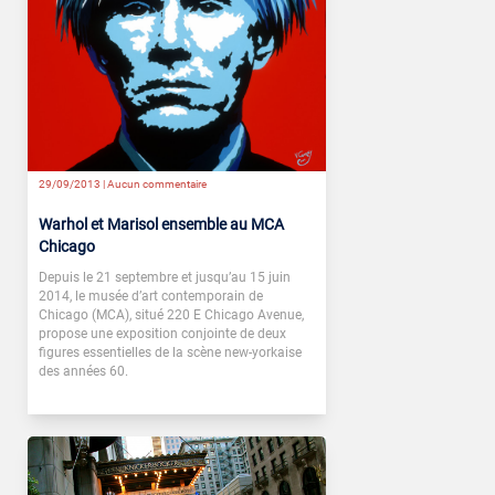
29/09/2013 |
Aucun commentaire
Warhol et Marisol ensemble au MCA
Chicago
Depuis le 21 septembre et jusqu’au 15 juin
2014, le musée d’art contemporain de
Chicago (MCA), situé 220 E Chicago Avenue,
propose une exposition conjointe de deux
figures essentielles de la scène new-yorkaise
des années 60.