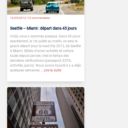
16/05/2012 |
10 commentaires
Seattle – Miami : départ dans 45 jours
Voilà, nous y sommes presque. Dans 45 jours
exactement, le 1er juillet au matin, ce sera le
grand départ pour le road trip 2012, de Seattle
à Miami. Billets d’avion achetés et voiture
louée depuis janvier, c’est le temps des
dernières vérifications (passeport, ESTA,
activités, parcs). Nous avons bouclé il y a déjà
quelques semaines
… Lire la suite