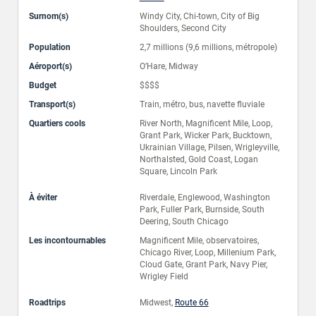
Surnom(s)
Windy City, Chi-town, City of Big
Shoulders, Second City
Population
2,7 millions (9,6 millions, métropole)
Aéroport(s)
O’Hare, Midway
Budget
$$$$
Transport(s)
Train, métro, bus, navette fluviale
Quartiers cools
River North, Magnificent Mile, Loop,
Grant Park, Wicker Park, Bucktown,
Ukrainian Village, Pilsen, Wrigleyville,
Northalsted, Gold Coast, Logan
Square, Lincoln Park
À éviter
Riverdale, Englewood, Washington
Park, Fuller Park, Burnside, South
Deering, South Chicago
Les incontournables
Magnificent Mile, observatoires,
Chicago River, Loop, Millenium Park,
Cloud Gate, Grant Park, Navy Pier,
Wrigley Field
Roadtrips
Midwest,
Route 66