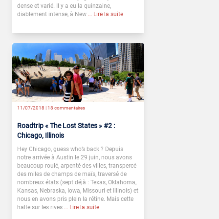
dense et varié. Il y a eu la quinzaine,
diablement intense, à New
… Lire la suite
11/07/2018 |
18 commentaires
Roadtrip « The Lost States » #2 :
Chicago, Illinois
Hey Chicago, guess who’s back ? Depuis
notre arrivée à Austin le 29 juin, nous avons
beaucoup roulé, arpenté des villes, transpercé
des miles de champs de maïs, traversé de
nombreux états (sept déjà : Texas, Oklahoma,
Kansas, Nebraska, Iowa, Missouri et Illinois) et
nous en avons pris plein la rétine. Mais cette
halte sur les rives
… Lire la suite