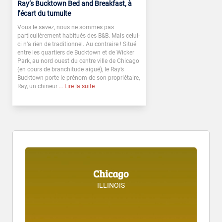
Ray’s Bucktown Bed and Breakfast, à
l’écart du tumulte
Vous le savez, nous ne sommes pas
particulièrement habitués des B&B. Mais celui-
ci n’a rien de traditionnel. Au contraire ! Situé
entre les quartiers de Bucktown et de Wicker
Park, au nord ouest du centre ville de Chicago
(en cours de branchitude aiguë), le Ray’s
Bucktown porte le prénom de son propriétaire,
Ray, un chineur
… Lire la suite
Chicago
ILLINOIS