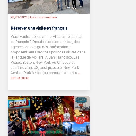
28/01/2024 |
Aucun commentaire
Réserver une visite en français
Vous voulez découvrir les villes américaines
en français ? Depuis quelques années, des
agences ou des guides indépendants
proposent leurs services pour des visites dans
la langue de Molière. A San Francisco, Las
Vegas, Boston, New York ou Chicago et
d’autres villes US, c’est possible. New York
Central Park à vélo (ou sans), street-art à
…
Lire la suite