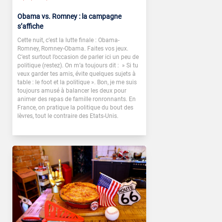
Obama vs. Romney : la campagne
s’affiche
Cette nuit, c’est la lutte finale : Obama-
Romney, Romney-Obama. Faites vos jeux.
C’est surtout l’occasion de parler ici un peu de
politique (restez). On m’a toujours dit : » Si tu
veux garder tes amis, évite quelques sujets à
table : le foot et la politique ». Bon, je me suis
toujours amusé à balancer les deux pour
animer des repas de famille ronronnants. En
France, on pratique la politique du bout des
lèvres, tout le contraire des Etats-Unis.