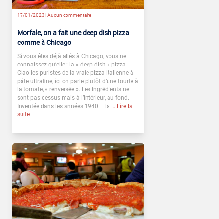
17/01/2023 |
Aucun commentaire
Morfale, on a fait une deep dish pizza
comme à Chicago
Si vous êtes déjà allés à Chicago, vous ne
connaissez qu’elle : la « deep dish » pizza.
Ciao les puristes de la vraie pizza italienne à
pâte ultrafine, ici on parle plutôt d’une tourte à
la tomate, « renversée ». Les ingrédients ne
sont pas dessus mais à l’intérieur, au fond.
Inventée dans les années 1940 – la
… Lire la
suite