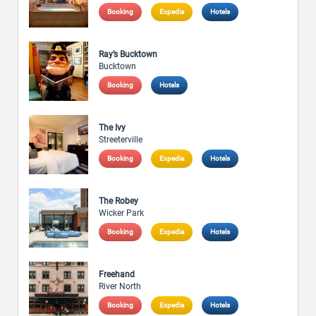
Booking
Expedia
Hotels
Ray’s Bucktown
Bucktown
Booking
Hotels
The Ivy
Streeterville
Booking
Expedia
Hotels
The Robey
Wicker Park
Booking
Expedia
Hotels
Freehand
River North
Booking
Expedia
Hotels