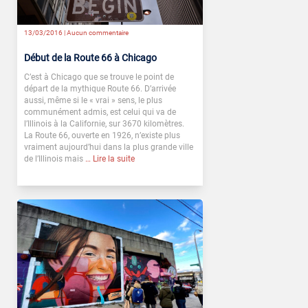
13/03/2016 |
Aucun commentaire
Début de la Route 66 à Chicago
C’est à Chicago que se trouve le point de
départ de la mythique Route 66. D’arrivée
aussi, même si le « vrai » sens, le plus
communément admis, est celui qui va de
l’Illinois à la Californie, sur 3670 kilomètres.
La Route 66, ouverte en 1926, n’existe plus
vraiment aujourd’hui dans la plus grande ville
de l’Illinois mais
… Lire la suite