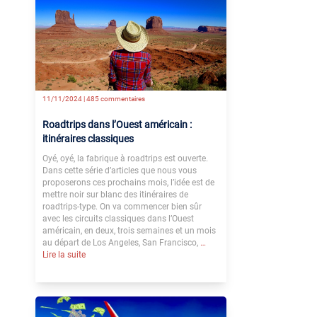
11/11/2024 |
485 commentaires
Roadtrips dans l’Ouest américain :
itinéraires classiques
Oyé, oyé, la fabrique à roadtrips est ouverte.
Dans cette série d’articles que nous vous
proposerons ces prochains mois, l’idée est de
mettre noir sur blanc des itinéraires de
roadtrips-type. On va commencer bien sûr
avec les circuits classiques dans l’Ouest
américain, en deux, trois semaines et un mois
au départ de Los Angeles, San Francisco,
…
Lire la suite