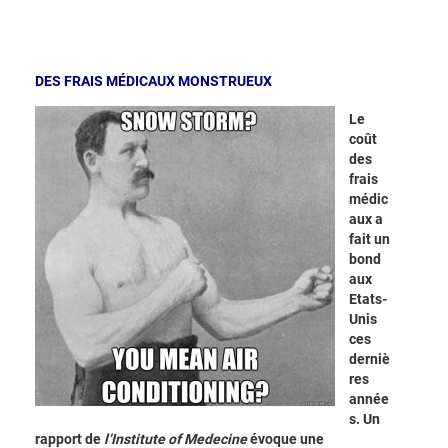
DES FRAIS MÉDICAUX MONSTRUEUX
Le
coût
des
frais
médic
aux a
fait un
bond
aux
Etats-
Unis
ces
derniè
res
année
s. Un
rapport de
l’Institute of Medecine
évoque une