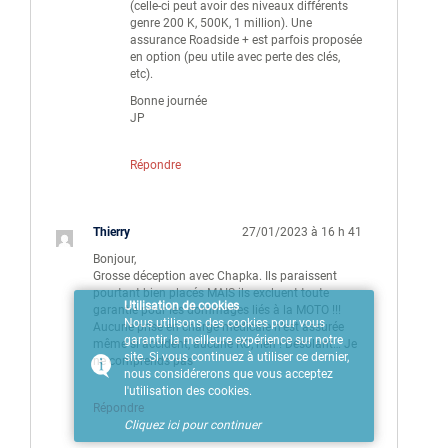
(celle-ci peut avoir des niveaux différents
genre 200 K, 500K, 1 million). Une
assurance Roadside + est parfois proposée
en option (peu utile avec perte des clés,
etc).
Bonne journée
JP
Répondre
Thierry
27/01/2023 à 16 h 41
Bonjour,
Grosse déception avec Chapka. Ils paraissent
pourtant bien placés MAIS ils excluent toute
Utilisation de cookies
garantie pour les dommages liés à la MOTO !!!
Nous utilisons des cookies pour vous
Aucune prise en charge médicale n’est assurée
garantir la meilleure expérience sur notre
même si accident, aucune RC, rien ! Désolant… Je
site. Si vous continuez à utiliser ce dernier,
ne comprends pas
nous considérerons que vous acceptez
l'utilisation des cookies.
Répondre
Cliquez ici pour continuer