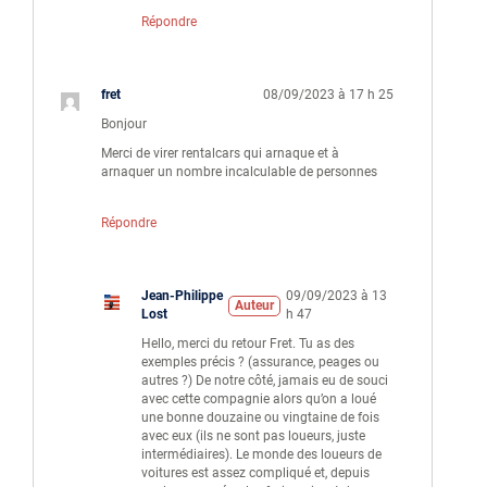
Répondre
fret
08/09/2023 à 17 h 25
Bonjour
Merci de virer rentalcars qui arnaque et à
arnaquer un nombre incalculable de personnes
Répondre
Jean-Philippe
09/09/2023 à 13
Auteur
Lost
h 47
Hello, merci du retour Fret. Tu as des
exemples précis ? (assurance, peages ou
autres ?) De notre côté, jamais eu de souci
avec cette compagnie alors qu’on a loué
une bonne douzaine ou vingtaine de fois
avec eux (ils ne sont pas loueurs, juste
intermédiaires). Le monde des loueurs de
voitures est assez compliqué et, depuis