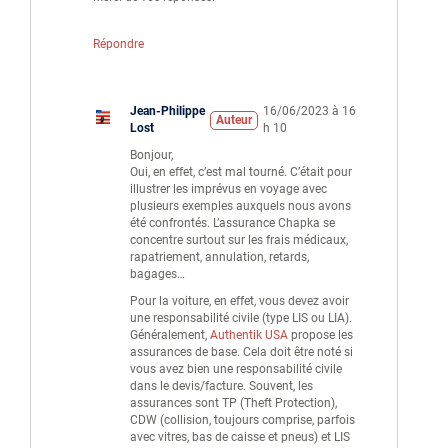
Répondre
Jean-Philippe
16/06/2023 à 16
Auteur
Lost
h 10
Bonjour,
Oui, en effet, c’est mal tourné. C’était pour
illustrer les imprévus en voyage avec
plusieurs exemples auxquels nous avons
été confrontés. L’assurance Chapka se
concentre surtout sur les frais médicaux,
rapatriement, annulation, retards,
bagages…
Pour la voiture, en effet, vous devez avoir
une responsabilité civile (type LIS ou LIA).
Généralement,
Authentik USA
propose les
assurances de base. Cela doit être noté si
vous avez bien une responsabilité civile
dans le devis/facture. Souvent, les
assurances sont TP (Theft Protection),
CDW (collision, toujours comprise, parfois
avec vitres, bas de caisse et pneus) et LIS