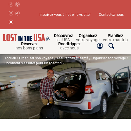
Inscrivez-vous à notre newsletter
Contactez-nous
Découvrez
Organisez
Planifiez
les USA
votre voyage
votre roadtrip
Réservez
Roadtrippez
nos bons plans
avec nous
Accueil
/
Organiser son voyage
/
Assurances et santé
/
Organiser son voyage
/
Comment s’assurer pour un roadtrip ?