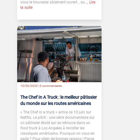
vous le trouverez sûrement ouvert… ou
… Lire
la suite
10/06/2020 |
3 commentaires
The Chef In A Truck : le meilleur pâtissier
du monde sur les routes américaines
« The Chef in a truck » arrive ce 10 juin sur
Netflix. Le pitch : une série documentaire sur
un pâtissier étoilé qui se retrouve dans un
food truck à Los Angeles à revisiter les
classiques américains. Pourquoi on vous en
parle ? Pour plein de bonnes raisons ! Parce