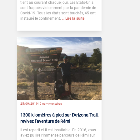
tient au courant chaque jour. Les Etats-Unis
sont frappés violemment par la pandémie de
Covid-19. Tous les états sont touchés, 45 ont
instauré le confinement.
… Lire la suite
25/09/2019 |
9 commentaires
1300 kilomètres à pied sur l’Arizona Trail,
revivez l’aventure de Rémi
Il est reparti et il est insatiable. En 2016, vous
aviez pu lire l’immense parcours de Rémi sur