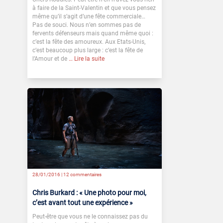
à faire de la Saint-Valentin et que vous pensez
même qu’il s’agit d’une fête commerciale…
Pas de souci. Nous n’en sommes pas de
fervents défenseurs mais quand même quoi :
c’est la fête des amoureux. Aux Etats-Unis,
c’est beaucoup plus large : c’est la fête de
l’Amour et de
… Lire la suite
28/01/2016 |
12 commentaires
Chris Burkard : « Une photo pour moi,
c’est avant tout une expérience »
Peut-être que vous ne le connaissez pas du