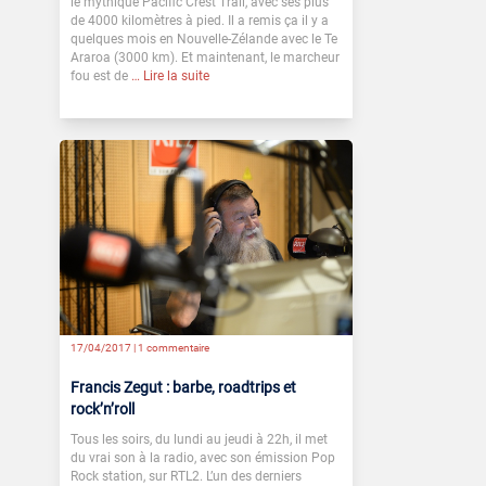
le mythique Pacific Crest Trail, avec ses plus
de 4000 kilomètres à pied. Il a remis ça il y a
quelques mois en Nouvelle-Zélande avec le Te
Araroa (3000 km). Et maintenant, le marcheur
fou est de
… Lire la suite
17/04/2017 |
1 commentaire
Francis Zegut : barbe, roadtrips et
rock’n’roll
Tous les soirs, du lundi au jeudi à 22h, il met
du vrai son à la radio, avec son émission Pop
Rock station, sur RTL2. L’un des derniers