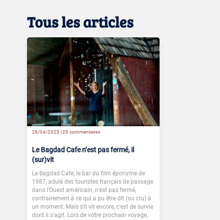
Tous les articles
28/04/2023 |
29 commentaires
Le Bagdad Cafe n’est pas fermé, il
(sur)vit
Le Bagdad Cafe, le bar du film éponyme de
1987, adulé des touristes français de passage
dans l’Ouest américain, n’est pas fermé,
contrairement à ce qui a pu être dit (ou cru) à
un moment. Mais s’il vit encore, c’est de survie
dont il s’agit. Lors de votre prochain voyage,