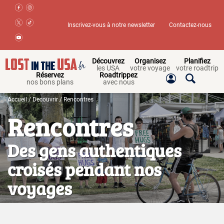
Inscrivez-vous à notre newsletter
Contactez-nous
Découvrez
Organisez
Planifiez
les USA
votre voyage
votre roadtrip
Réservez
Roadtrippez
nos bons plans
avec nous
Accueil
/
Decouvrir
/
Rencontres
Rencontres
Des gens authentiques
croisés pendant nos
voyages