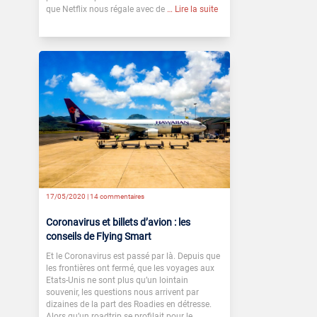
que Netflix nous régale avec de
… Lire la suite
17/05/2020 |
14 commentaires
Coronavirus et billets d’avion : les
conseils de Flying Smart
Et le Coronavirus est passé par là. Depuis que
les frontières ont fermé, que les voyages aux
Etats-Unis ne sont plus qu’un lointain
souvenir, les questions nous arrivent par
dizaines de la part des Roadies en détresse.
Alors qu’un roadtrip se profilait pour le