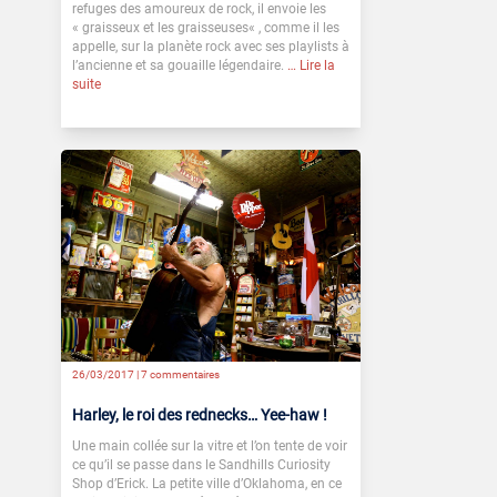
refuges des amoureux de rock, il envoie les
« graisseux et les graisseuses« , comme il les
appelle, sur la planète rock avec ses playlists à
l’ancienne et sa gouaille légendaire.
… Lire la
suite
26/03/2017 |
7 commentaires
Harley, le roi des rednecks… Yee-haw !
Une main collée sur la vitre et l’on tente de voir
ce qu’il se passe dans le Sandhills Curiosity
Shop d’Erick. La petite ville d’Oklahoma, en ce