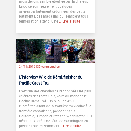
mois de juin, semble étouffée par la chaleur.
Erick, ce sont seulement quelques
artères parfaitement ordonnées, des petits
bâtiments, des magasins qui semblent tous
fermés et on attend juste
… Lire la suite
24/11/2016 |
35 commentaires
L’interview Wild de Rémi, finisher du
Pacific Crest Trail
C’est l’un des chemins de randonnées les plus
célèbres des Etats-Unis, voire au monde : le
Pacific Crest Trail. Un bijou de 4260
kilomètres allant de la frontière mexicaine à la
frontière canadienne, passant par la
Californie, l’Oregon et l’état de Washington. Du
désert aux forêts de l’état de Washington en
passant par les sommets
… Lire la suite