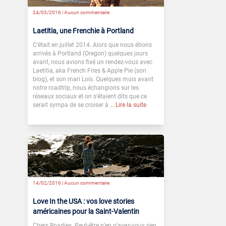
24/03/2016 |
Aucun commentaire
Laetitia, une Frenchie à Portland
C’était en juillet 2014. Alors que nous étions
arrivés à Portland (Oregon) quelques jours
avant, nous avions fixé un rendez-vous avec
Laetitia, aka French Fries & Apple Pie (son
blog), et son mari Lois. Quelques mois avant
notre roadtrip, nous échangions sur les
réseaux sociaux et on s’étaient dits que ce
serait sympa de se croiser à
… Lire la suite
14/02/2016 |
Aucun commentaire
Love In the USA : vos love stories
américaines pour la Saint-Valentin
Chers Roadies. Peut-être n’en n’avez-vous rien