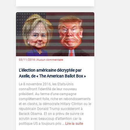
03/11/2016 |
Aucun commentaire
L’élection américaine décryptée par
Axelle, de « The American Ballot Box »
Le 8 novembre 2016, les Etats-Unis
connaîtront l’identité de leur nouveau
président. Au terme d’une campagne
complètement folle, riche en rebondissements
et en clashs, la démocrate Hillary Clinton ou le
républicain Donald Trump succéderont à
Barack Obama. Et on a prévu de suivre ce
scrutin avec beaucoup d’attention car la
politique US a toujours pris
… Lire la suite