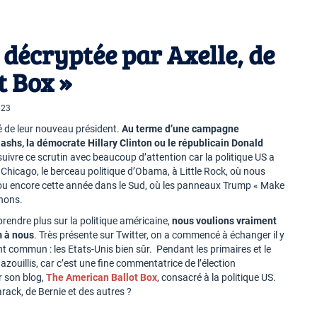
 décryptée par Axelle, de
t Box »
023
té de leur nouveau président.
Au terme d’une campagne
ashs, la démocrate Hillary Clinton ou le républicain Donald
suivre ce scrutin avec beaucoup d’attention car la politique US a
 Chicago, le berceau politique d’Obama, à Little Rock, où nous
ton ou encore cette année dans le Sud, où les panneaux Trump « Make
nons.
rendre plus sur la politique américaine,
nous voulions vraiment
m à nous
. Très présente sur Twitter, on a commencé à échanger il y
t commun : les Etats-Unis bien sûr. Pendant les primaires et le
azouillis, car c’est une fine commentatrice de l’élection
ur son blog,
The American Ballot Box
, consacré à la politique US.
arack, de Bernie et des autres ?