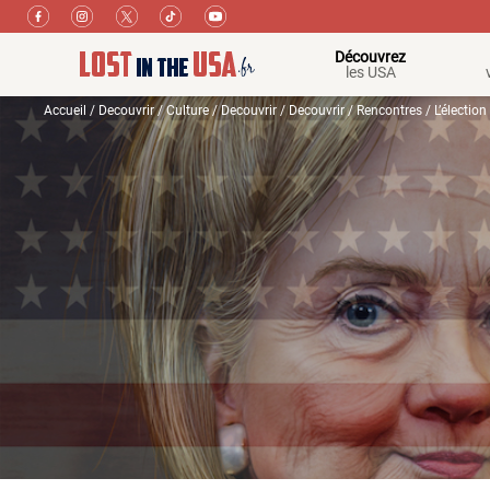
Découvrez
les USA
Accueil
/
Decouvrir
/
Culture
/
Decouvrir
/
Decouvrir
/
Rencontres
/ L’électio