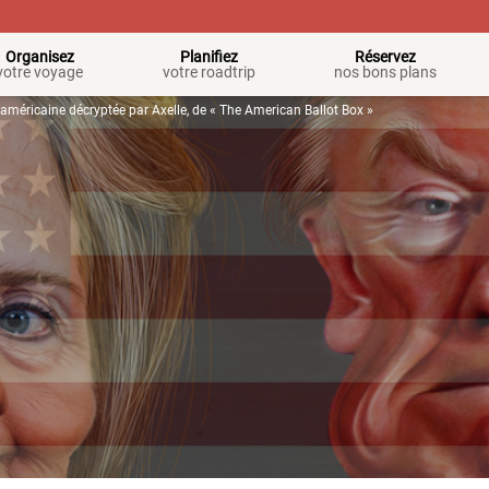
Organisez
Planifiez
Réservez
votre voyage
votre roadtrip
nos bons plans
n américaine décryptée par Axelle, de « The American Ballot Box »