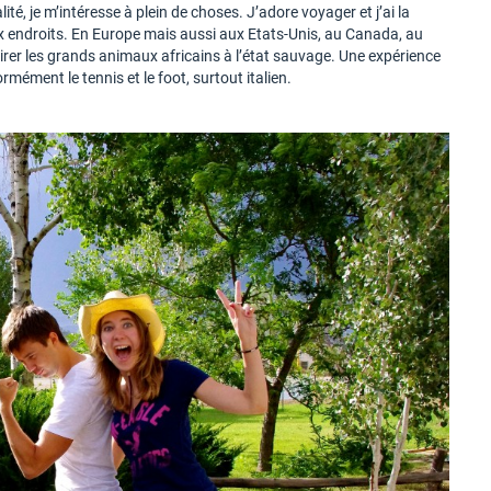
ité, je m’intéresse à plein de choses. J’adore voyager et j’ai la
 endroits. En Europe mais aussi aux Etats-Unis, au Canada, au
rer les grands animaux africains à l’état sauvage. Une expérience
rmément le tennis et le foot, surtout italien.