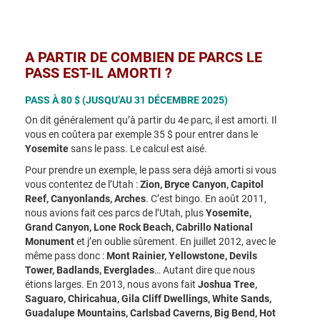
A PARTIR DE COMBIEN DE PARCS LE
PASS EST-IL AMORTI ?
PASS À 80 $ (JUSQU’AU 31 DÉCEMBRE 2025)
On dit généralement qu’à partir du 4e parc, il est amorti. Il
vous en coûtera par exemple 35 $ pour entrer dans le
Yosemite
sans le pass. Le calcul est aisé.
Pour prendre un exemple, le pass sera déjà amorti si vous
vous contentez de l’Utah :
Zion, Bryce Canyon, Capitol
Reef, Canyonlands, Arches
. C’est bingo. En août 2011,
nous avions fait ces parcs de l’Utah, plus
Yosemite,
Grand Canyon, Lone Rock Beach, Cabrillo National
Monument
et j’en oublie sûrement. En juillet 2012, avec le
même pass donc :
Mont Rainier, Yellowstone, Devils
Tower, Badlands, Everglades
… Autant dire que nous
étions larges. En 2013, nous avons fait
Joshua Tree,
Saguaro, Chiricahua, Gila Cliff Dwellings, White Sands,
Guadalupe Mountains, Carlsbad Caverns, Big Bend, Hot