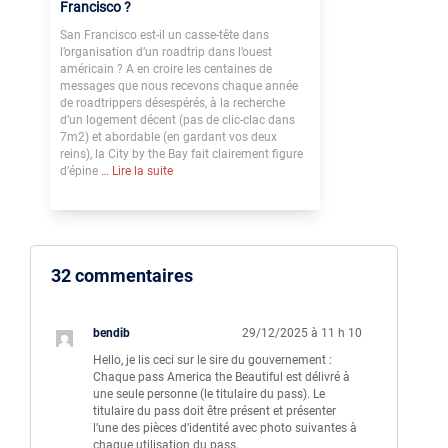
Francisco ?
San Francisco est-il un casse-tête dans
l’organisation d’un roadtrip dans l’ouest
américain ? A en croire les centaines de
messages que nous recevons chaque année
de roadtrippers désespérés, à la recherche
d’un logement décent (pas de clic-clac dans
7m2) et abordable (en gardant vos deux
reins), la City by the Bay fait clairement figure
d’épine
… Lire la suite
32 commentaires
bendib
29/12/2025 à 11 h 10
Hello, je lis ceci sur le sire du gouvernement :
Chaque pass America the Beautiful est délivré à
une seule personne (le titulaire du pass). Le
titulaire du pass doit être présent et présenter
l’une des pièces d’identité avec photo suivantes à
chaque utilisation du pass.