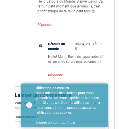
Hello Détours du Monde. Bienvenue ici. Ca
fait un petit moment que je vous lis, c’est
plutôt sympa de faire un petit tour 😉
Répondre
Détours du
05/04/2013 à 9 h
monde
51
Hello! Merci. Ravie de l’apprendre 🙂
et merci de suivre mes voyages 🙂
Répondre
Utilisation de cookies
Nous utilisons des cookies pour vous
Laisser un commentaire
garantir la meilleure expérience sur notre
site. Si vous continuez à utiliser ce dernier,
Votre adresse e-mail ne sera pas publiée.
Les champs
nous considérerons que vous acceptez
obligatoires sont indiqués avec
*
l'utilisation des cookies.
Commentaire
*
Cliquez ici pour continuer