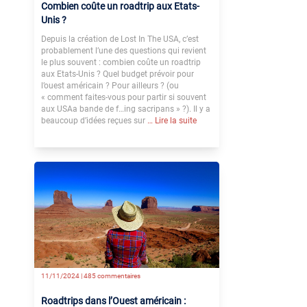
Combien coûte un roadtrip aux Etats-
Unis ?
Depuis la création de Lost In The USA, c’est
probablement l’une des questions qui revient
le plus souvent : combien coûte un roadtrip
aux Etats-Unis ? Quel budget prévoir pour
l’ouest américain ? Pour ailleurs ? (ou
« comment faites-vous pour partir si souvent
aux USAa bande de f…ing sacripans » ?). Il y a
beaucoup d’idées reçues sur
… Lire la suite
11/11/2024 |
485 commentaires
Roadtrips dans l’Ouest américain :