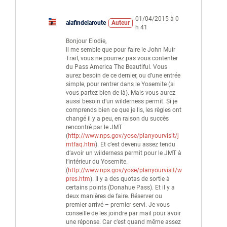
01/04/2015 à 0
alafindelaroute
Auteur
h 41
Bonjour Elodie,
Il me semble que pour faire le John Muir
Trail, vous ne pourrez pas vous contenter
du Pass America The Beautiful. Vous
aurez besoin de ce dernier, ou d’une entrée
simple, pour rentrer dans le Yosemite (si
vous partez bien de là). Mais vous aurez
aussi besoin d’un wilderness permit. Si je
comprends bien ce que je lis, les règles ont
changé il y a peu, en raison du succès
rencontré par le JMT
(
http://www.nps.gov/yose/planyourvisit/j
mtfaq.htm
). Et c’est devenu assez tendu
d’avoir un wilderness permit pour le JMT à
l’intérieur du Yosemite.
(
http://www.nps.gov/yose/planyourvisit/w
pres.htm
). Il y a des quotas de sortie à
certains points (Donahue Pass). Et il y a
deux manières de faire. Réserver ou
premier arrivé – premier servi. Je vous
conseille de les joindre par mail pour avoir
une réponse. Car c’est quand même assez