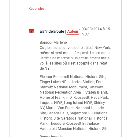
Répondre
03/08/2014 à 15
alafindelaroute
Auteur
h 37
Bonjour Marlène,
Oui, le pass peut vous être utile à New York,
même si c’est moins fréquent. Le lien dans
l’article ne marche plus actuellement mais
voilà les sites où il est accepté dans l’état
de NY :
Eleanor Roosevelt National Historic Site,
Finger Lakes NF – Hector Station, Fort
Stanwix National Monument, Gateway
National Recreation Area – Staten Island,
Home of Franklin D. Roosevelt, Hyde Park,
Iroquois NWR, Long Island NWR, Shirley
NY, Martin Van Buren National Historic
Site, Seneca Falls, Sagamore Hill National
Historic Site, Saratoga National Historical
Park, Theodore Roosevelt Birthplace,
Vanderbilt Mansion National Historic Site
Bonne journée