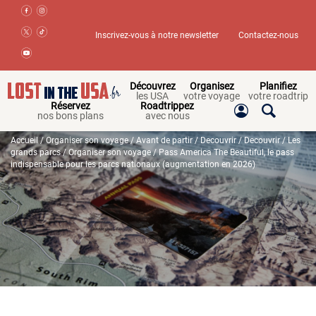
Inscrivez-vous à notre newsletter
Contactez-nous
Découvrez
Organisez
Planifiez
les USA
votre voyage
votre roadtrip
Réservez
Roadtrippez
nos bons plans
avec nous
Accueil
/
Organiser son voyage
/
Avant de partir
/
Decouvrir
/
Decouvrir
/
Les
grands parcs
/
Organiser son voyage
/ Pass America The Beautiful, le pass
indispensable pour les parcs nationaux (augmentation en 2026)