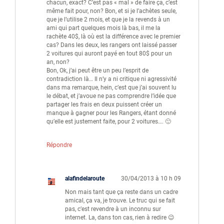
chacun, exact? C’est pas « mal » de faire ça, c’est
même fait pour, non? Bon, et si je l’achètes seule,
que je l’utilise 2 mois, et que je la revends à un
ami qui part quelques mois là bas, il me la
rachète 40$, là où est la différence avec le premier
cas? Dans les deux, les rangers ont laissé passer
2 voitures qui auront payé en tout 80$ pour un
an, non?
Bon, Ok, j’ai peut être un peu l’esprit de
contradiction là… Il n’y a ni critique ni agressivité
dans ma remarque, hein, c’est que j’ai souvent lu
le débat, et j’avoue ne pas comprendre l’idée que
partager les frais en deux puissent créer un
manque à gagner pour les Rangers, étant donné
qu’elle est justement faite, pour 2 voitures…. 🙂
Répondre
alafindelaroute
30/04/2013 à 10 h 09
Non mais tant que ça reste dans un cadre
amical, ça va, je trouve. Le truc qui se fait
pas, c’est revendre à un inconnu sur
internet. La, dans ton cas, rien à redire 😉