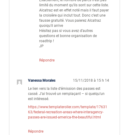
limité du moment qu’ils sont sur cette liste.
Alcatraz est en effet noté mais il faut payer
la croisière qui inclut tout. Donc c’est une
fausse gratuité. Vous paierez Alcatraz
quoiqu’il arrive
Hésitez pas si vous avez d’autres
questions et bonne organisation de
roadtrip !
JP
Répondre
Vanessa Morales
15/11/2018 à 15 h 14
Le lien vers la liste d’émission des passes est
cassé. J’ai trouvé un remplaçant – si quelqu’un
est intéressé.
https://www.templateroller.com/template/17631
63/federal-recreation-areas-where-interagency-
passes-are-issued-america-the-beautiful.html
Répondre