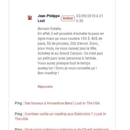
Jean-Philippe
02/09/2018 à 21
Auteur
Lost
h 30
Bonsoir Estelle,
En effet, il est possible d’acheter le pass en
ligne mais ça vous coutera 105 $. 80$ de
pass, 5$ de process, 20$ d’envoi. Donc,
pour mois, ne vous cassez pas la tête.
Achetez le au Grand Canyon. Ce n’est pas
un petit parc avec personne à l’entrée.
Vous aurez presque tout le temps
quelqu’un ! Donc je vous conseille ça !
Bon roadtrip !
Répondre
Ping :
Des travaux à Horseshoe Bend | Lost In The USA
Ping :
Combien coûte un roadtrip aux Etats-Unis ? | Lost In
The USA
Ping :
Onze parcs nationaux méconnus de l’Ouest américain