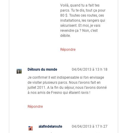
Voilà, quand tu a fait tes
parcs. Tu te dis, tout ça pour
80 $. Toutes ces routes, ces
installations, les rangers qui
sécurisent. Et moi, je vais
revendre ça ? Non, c’est
débile.
Répondre
Détours du monde
04/04/2013 à 13 h 18
Je confirme! Il est indispensable si l’on envisage
de visiter plusieurs parcs. Nous l’avons fait en
juillet 2011. A la fin du séjour, nous l’avons donné
à nos amis de Fresno qui étaient ravis !
Répondre
alafindelaroute
04/04/2013 à 17 h 27