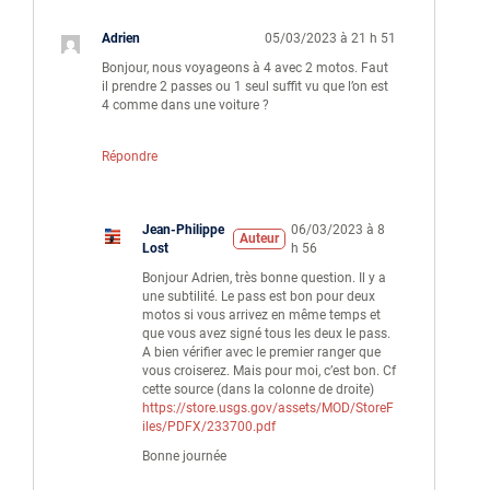
Adrien
05/03/2023 à 21 h 51
Bonjour, nous voyageons à 4 avec 2 motos. Faut
il prendre 2 passes ou 1 seul suffit vu que l’on est
4 comme dans une voiture ?
Répondre
Jean-Philippe
06/03/2023 à 8
Auteur
Lost
h 56
Bonjour Adrien, très bonne question. Il y a
une subtilité. Le pass est bon pour deux
motos si vous arrivez en même temps et
que vous avez signé tous les deux le pass.
A bien vérifier avec le premier ranger que
vous croiserez. Mais pour moi, c’est bon. Cf
cette source (dans la colonne de droite)
https://store.usgs.gov/assets/MOD/StoreF
iles/PDFX/233700.pdf
Bonne journée