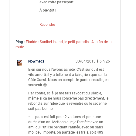
avec votre passeport.
À bientôt !
Répondre
Ping :
Floride : Sanibel Island, le petit paradis | A la fin de la
route
Nowmadz
30/04/2013 à 6 h 26
Bien sûr nous l’avons acheté! C’est sûr qu’il est
vite amorti, il y a tellement à faire, rien que sur la
Côte Ouest. Nous on compte le garder ensuite, en
souvenir 🙂
Par contre, et là, je me fais l’avocat du Diable,
même si ça ne nous concerne pas directement, je
rebondis sur l’idée que le revendre ou le céder ne
soit pas bonne:
– le pass est fait pour 2 voitures, et pour une
durée d’un an. Mettons que je l’achète avec un
ami qui l’utilise pendant l’année, avec ou sans
moi peu importe, on partage les frais, soit 40$