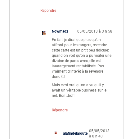
Répondre
Nowmadz
05/05/2013 à 3 h 58
En fait, je dirai que plus qu’un
affront pour les rangers, revendre
cette carte est un pitit peu ridicule:
quand on voit qu’on a pu visiter une
dizaine de parcs avec, elle est
laaaargement rentabilisée. Pas
vraiment d’intérêt à la revendre
donc 🙂
Mais c’est vrai qu’on a vu qu’il y
avait un véritable business sur le
net. Bon…bof!
Répondre
05/05/2013
alafindelaroute
à 8 h 40