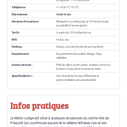
Longitude : -112.4698924
Téléphone :
+1 928-717-0157
Site internet :
Visiter le site
Horaires d'ouverture :
Réception ouverte jusqu'à 19 heures (mais
possibilité d'arriver après)
Tarifs :
A partir de 100 dollars la nuit
Wifi :
Inclus, top
Parking :
Gratuit, couvert (à côté de sa chambre)
Equipements :
Equipements de qualité, désign, frigo,
cafetière...
Autres services :
Prêt de vélos, porch perso, brasero commun,
boisson d'accueil et cookies le matin
Spécificités/le + :
Des chambres toutes différentes et
personnalisées, accueil adorable
Infos pratiques
Le Motor Lodge est situé à quelques encablures du centre-ville de
Prescott (sa courthouse square et le célèbre Whiskey row et ses