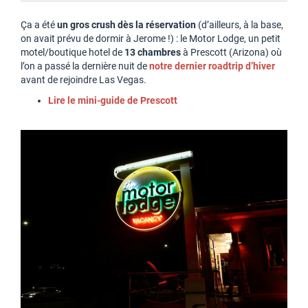
Ça a été
un gros crush dès la réservation
(d’ailleurs, à la base,
on avait prévu de dormir à Jerome !) : le Motor Lodge, un petit
motel/boutique hotel de
13 chambres
à Prescott (Arizona) où
l’on a passé la dernière nuit de
notre dernier roadtrip d’hiver
avant de rejoindre Las Vegas.
Lire le mini-guide de Prescott