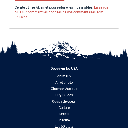
Ce site utilise Akismet pour réduire les indésirables.
En savoir
plus sur comment les données de vos commentaires sont
utilisées
.
Découvrir les USA
Animaux
Arrêt photo
Cinéma/Musique
City Guides
Coups de coeur
Culture
Dormir
Insolite
Les 50 états