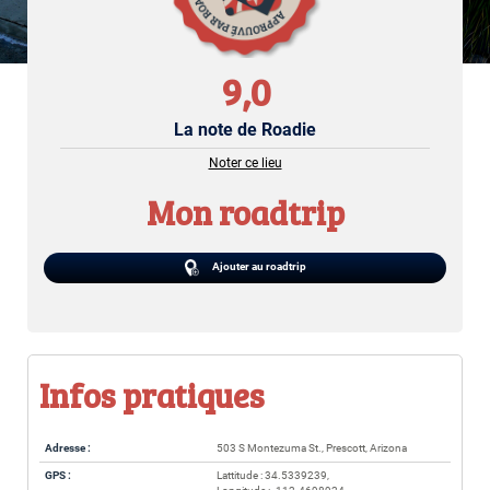
9,0
La note de Roadie
Noter ce lieu
Mon roadtrip
Ajouter au roadtrip
Infos pratiques
Adresse :
503 S Montezuma St., Prescott, Arizona
GPS :
Lattitude : 34.5339239,