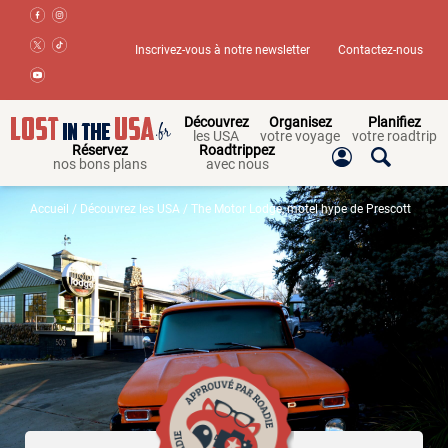
Inscrivez-vous à notre newsletter
Contactez-nous
Découvrez
Organisez
Planifiez
les USA
votre voyage
votre roadtrip
Réservez
Roadtrippez
nos bons plans
avec nous
Accueil
/
Découvrez les USA
/ The Motor Lodge, motel hype de Prescott