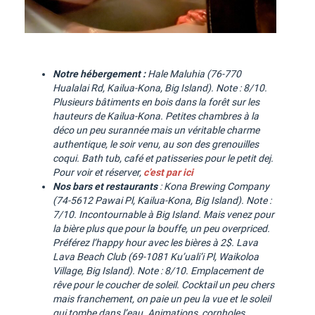
Notre hébergement :
Hale Maluhia (76-770
Hualalai Rd, Kailua-Kona, Big Island). Note : 8/10.
Plusieurs bâtiments en bois dans la forêt sur les
hauteurs de Kailua-Kona. Petites chambres à la
déco un peu surannée mais un véritable charme
authentique, le soir venu, au son des grenouilles
coqui. Bath tub, café et patisseries pour le petit dej.
Pour voir et réserver,
c’est par ici
Nos bars et restaurants
: Kona Brewing Company
(74-5612 Pawai Pl, Kailua-Kona, Big Island). Note :
7/10. Incontournable à Big Island. Mais venez pour
la bière plus que pour la bouffe, un peu overpriced.
Préférez l’happy hour avec les bières à 2$. Lava
Lava Beach Club (69-1081 Ku’uali’i Pl, Waikoloa
Village, Big Island). Note : 8/10. Emplacement de
rêve pour le coucher de soleil. Cocktail un peu chers
mais franchement, on paie un peu la vue et le soleil
qui tombe dans l’eau. Animations, cornholes…