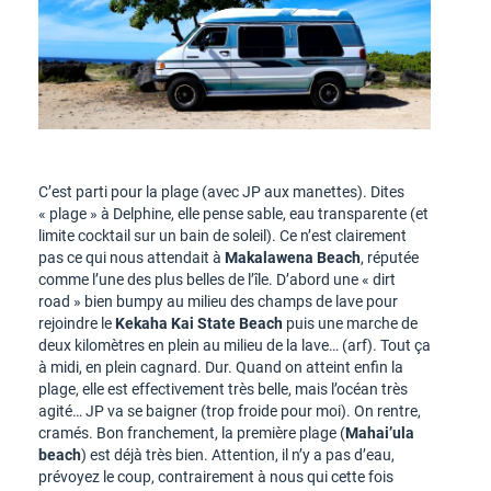
C’est parti pour la plage (avec JP aux manettes). Dites
« plage » à Delphine, elle pense sable, eau transparente (et
limite cocktail sur un bain de soleil). Ce n’est clairement
pas ce qui nous attendait à
Makalawena Beach
, réputée
comme l’une des plus belles de l’île. D’abord une « dirt
road » bien bumpy au milieu des champs de lave pour
rejoindre le
Kekaha Kai State Beach
puis une marche de
deux kilomètres en plein au milieu de la lave… (arf). Tout ça
à midi, en plein cagnard. Dur. Quand on atteint enfin la
plage, elle est effectivement très belle, mais l’océan très
agité… JP va se baigner (trop froide pour moi). On rentre,
cramés. Bon franchement, la première plage (
Mahai’ula
beach
) est déjà très bien. Attention, il n’y a pas d’eau,
prévoyez le coup, contrairement à nous qui cette fois