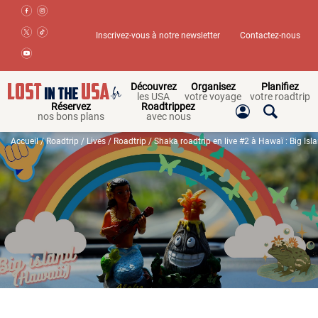
Inscrivez-vous à notre newsletter
Contactez-nous
Découvrez
Organisez
Planifiez
les USA
votre voyage
votre roadtrip
Réservez
Roadtrippez
nos bons plans
avec nous
Accueil
/
Roadtrip
/
Lives
/
Roadtrip
/ Shaka roadtrip en live #2 à Hawaï : Big Isl