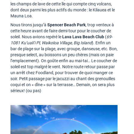
les champs de lave de cette île qui compte cinq volcans,
dont deux parmi les plus actifs du monde : le Kilauea et le
Mauna Loa.
Nous tirons jusqu’à
Spencer Beach Park
, trop venteux à
cette heure avant de faire demi-tour pour le coucher de
soleil. Nous avions repéré le
Lava Lava Beach Club
(
69-
1081 Ku’uali’i Pl, Waikoloa Village, Big Island
). Enfin un
bar de plage sur la plage, avec groupe, danseuse, etc. Bon,
presque select, au boissons un peu chères (mais on paie
l’emplacement). On goûte enfin au mai-tai… Le coucher de
soleil est top malgré le vent. Notre route retour passe par
un arrêt chez Foodland, pour trouver de quoi manger ce
soir. Petit passage par le jacuzzi au chant des grenouilles
coqui et on « dîne » sur la terrasse… Demain, on sera plus
sérieux! (ou pas)