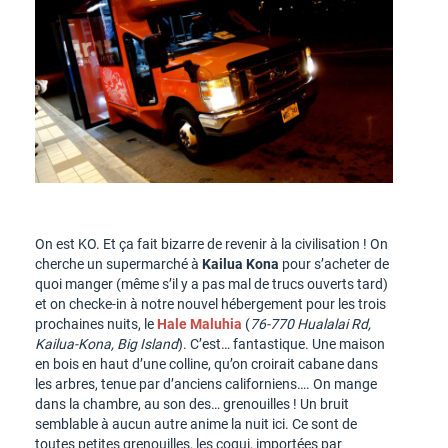
On est KO. Et ça fait bizarre de revenir à la civilisation ! On
cherche un supermarché à
Kailua Kona
pour s’acheter de
quoi manger (même s’il y a pas mal de trucs ouverts tard)
et on checke-in à notre nouvel hébergement pour les trois
prochaines nuits, le
Hale Maluhia
(
76-770 Hualalai Rd,
Kailua-Kona, Big Island
). C’est… fantastique. Une maison
en bois en haut d’une colline, qu’on croirait cabane dans
les arbres, tenue par d’anciens californiens…. On mange
dans la chambre, au son des… grenouilles ! Un bruit
semblable à aucun autre anime la nuit ici. Ce sont de
toutes petites grenouilles, les coqui, importées par