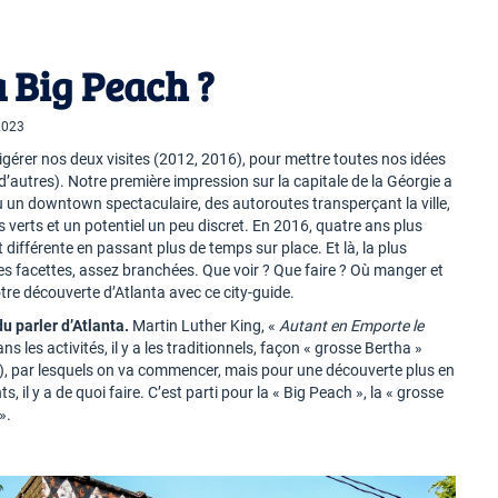
a Big Peach ?
 2023
gérer nos deux visites (2012, 2016), pour mettre toutes nos idées
d’autres). Notre première impression sur la capitale de la Géorgie a
vu un downtown spectaculaire, des autoroutes transperçant la ville,
erts et un potentiel un peu discret. En 2016, quatre ans plus
ifférente en passant plus de temps sur place. Et là, la plus
es facettes, assez branchées. Que voir ? Que faire ? Où manger et
otre découverte d’Atlanta avec ce city-guide.
u parler d’Atlanta.
Martin Luther King, «
Autant en Emporte le
s les activités, il y a les traditionnels, façon « grosse Bertha »
), par lesquels on va commencer, mais pour une découverte plus en
, il y a de quoi faire. C’est parti pour la « Big Peach », la « grosse
».