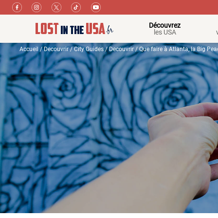
Découvrez
les USA
Accueil
/
Decouvrir
/
City Guides
/
Decouvrir
/ Que faire à Atlanta, la Big Pea