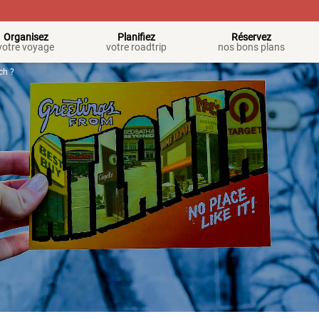
Organisez
Planifiez
Réservez
votre voyage
votre roadtrip
nos bons plans
ch ?