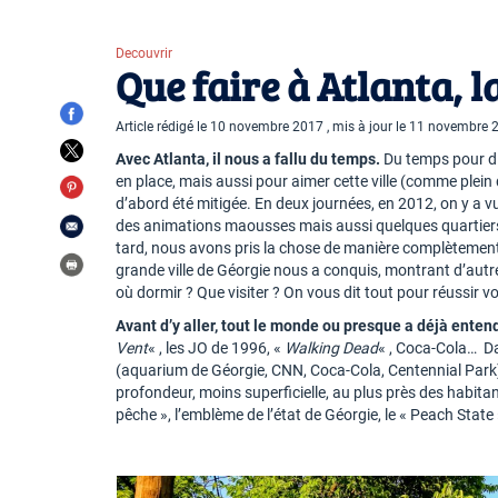
Decouvrir
Que faire à Atlanta, l
Article rédigé le 10 novembre 2017 , mis à jour le 11 novembre
Avec Atlanta, il nous a fallu du temps.
Du temps pour di
en place, mais aussi pour aimer cette ville (comme plein 
d’abord été mitigée. En deux journées, en 2012, on y a 
des animations maousses mais aussi quelques quartiers v
tard, nous avons pris la chose de manière complètement d
grande ville de Géorgie nous a conquis, montrant d’autr
où dormir ? Que visiter ? On vous dit tout pour réussir v
Avant d’y aller, tout le monde ou presque a déjà entend
Vent
« , les JO de 1996, «
Walking Dead
« , Coca-Cola… Dan
(aquarium de Géorgie, CNN, Coca-Cola, Centennial Park
profondeur, moins superficielle, au plus près des habitants
pêche », l’emblème de l’état de Géorgie, le « Peach State 