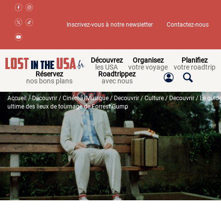
Inscrivez-vous à notre newsletter
Contactez-nous
Découvrez
Organisez
Planifiez
les USA
votre voyage
votre roadtrip
Réservez
Roadtrippez
nos bons plans
avec nous
Accueil
/
Decouvrir
/
Cinéma/Musique
/
Decouvrir
/
Culture
/
Decouvrir
/ Le guid
ultime des lieux de tournage de Forrest Gump