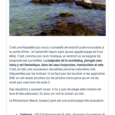
C'est une Roadette qui nous a conseillé cet endroit juste incroyable, à
la sortie d'Hilo : le Carlsmith beach park (aussi appelé plage de Four
Mile). C'est, comme son nom l'indique, un endroit où se baigner (la
baignade est surveillée).
La baignade (et le snorkeling, plongée avec
tuba) y est fantastique, dans les eaux turquoises, translucides et safe.
C'est, en fait, une succession de petites piscines naturelles, très
fréquentées par les tortues ! Il ne faut pas les toucher ni les approcher
(NB: on est assez proches sur les photos mais parce qu'on ne les
avait pas vues tout de suite !).
Des dauphins y passent aussi. Il n'y a pas de plage (des rochers de
lave et des pelouses). En plus, on voit le volcan au loin.
Le Richardson Beach (ocean) park est une autre plage très populaire.
L'adresse
:
1815 Kalanianaole St, Hilo.
Horaires d'ouverture: tlj