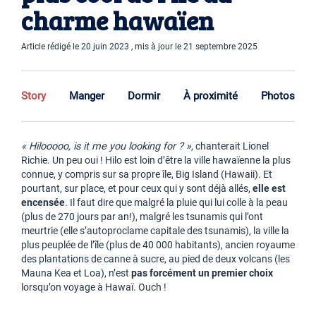
charme hawaïen
Article rédigé le 20 juin 2023 , mis à jour le 21 septembre 2025
Story
Manger
Dormir
À proximité
Photos
« Hilooooo, is it me you looking for ? »
, chanterait Lionel
Richie. Un peu oui ! Hilo est loin d’être la ville hawaïenne la plus
connue, y compris sur sa propre île, Big Island (Hawaii). Et
pourtant, sur place, et pour ceux qui y sont déjà allés,
elle est
encensée
. Il faut dire que malgré la pluie qui lui colle à la peau
(plus de 270 jours par an!), malgré les tsunamis qui l’ont
meurtrie (elle s’autoproclame capitale des tsunamis), la ville la
plus peuplée de l’île (plus de 40 000 habitants), ancien royaume
des plantations de canne à sucre, au pied de deux volcans (les
Mauna Kea et Loa), n’est
pas forcément un premier choix
lorsqu’on voyage à Hawaï. Ouch !