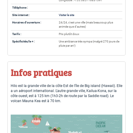
Longitude : -155.085716831397
Téléphone :
Site internet :
Visiter le site
Horaires d'ouverture :
24/24, c'est une ville (mais beaucoup plus
animée que d'autres)
Tarifs :
Prix plutôt doux
Spécificités/le + :
Une ambiance très sympa (malgré 270 jours de
pluie par an!)
Infos pratiques
Hilo est la grande ville de la côte Est de l'île de Big island (Hawaii). Elle
a un aéroport international. L'autre grande ville, Kailua-Kona, sur la
côte ouest, est à 125 km (1h3-2h de route par la Saddle road). Le
volcan Mauna Kea est à 70 km.