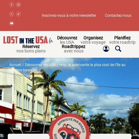
Inscrivez-vous à notre newsletter
Contactez-nous
Découvrez
Organisez
Planifiez
les USA
votre voyage
votre roadtrip
Réservez
Roadtrippez
nos bons plans
avec nous
Accueil
/
Découvrez les USA
/ Hilo, la survivante la plus cool de l’île au
charme hawaïen