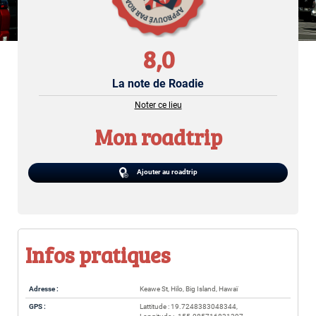
8,0
La note de Roadie
Noter ce lieu
Mon roadtrip
Ajouter au roadtrip
Infos pratiques
Adresse :
Keawe St, Hilo, Big Island, Hawaï
GPS :
Lattitude : 19.7248383048344,