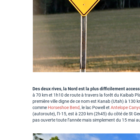
Des deux rives, la Nord est la plus difficilement access
à 70 km et 1h10 de route à travers la forêt du Kaibab Pl
première ville digne de ce nom est Kanab (Utah) à 130 km
comme
Horseshoe Bend
, le lac Powell et
Antelope Cany
(autoroute), l’I-15, est à 220 km (2h45) du côté de St Ge
pas ouverte toute l’année mais simplement du 15 mai au