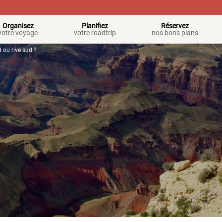
Organisez
Planifiez
Réservez
votre voyage
votre roadtrip
nos bons plans
 ou rive sud ?