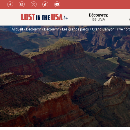
Découvrez
les USA
Accueil
/
Decouvrir
/
Decouvrir
/
Les grands parcs
/ Grand Canyon : rive nord