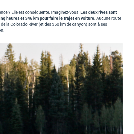
érence ? Elle est conséquente. Imaginez-vous.
Les deux rives sont
inq heures et 346 km pour faire le trajet en voiture.
Aucune route
 de la Colorado River (et des 350 km de canyon) sont à ses
on.