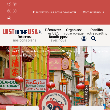
Inscrivez-vous à notre newsletter
Contactez-nous
Découvrez
Organisez
Planifiez
les USA
votre voyage
votre roadtrip
Réservez
Roadtrippez
nos bons plans
avec nous
Accueil
/
Découvrez les USA
/ Chinatown San Francisco, plus ancien quartier
chinois des Etats-Unis