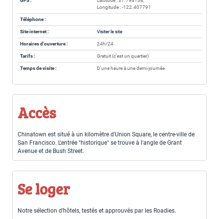
GPS :
Lattitude : 37.794138,
Longitude : -122.407791
Téléphone :
Site internet :
Visiter le site
Horaires d'ouverture :
24h/24
Tarifs :
Gratuit (c'est un quartier)
Temps de visite :
D'une heure à une demi-journée
Accès
Chinatown est situé à un kilomètre d'Union Square, le centre-ville de
San Francisco. L'entrée "historique" se trouve à l'angle de Grant
Avenue et de Bush Street.
Se loger
Notre sélection d’hôtels, testés et approuvés par les Roadies.