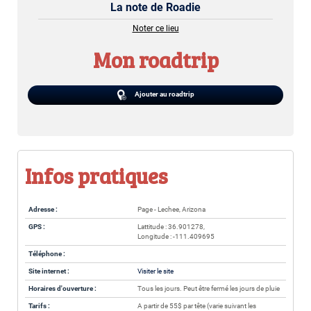
La note de Roadie
Noter ce lieu
Mon roadtrip
Ajouter au roadtrip
Infos pratiques
Adresse :
Page - Lechee, Arizona
GPS :
Lattitude : 36.901278,
Longitude : -111.409695
Téléphone :
Site internet :
Visiter le site
Horaires d'ouverture :
Tous les jours. Peut être fermé les jours de pluie
Tarifs :
A partir de 55$ par tête (varie suivant les