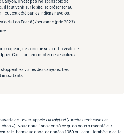
 Canyon, il n’est pas indispensable de
é. Il faut venir sur le site, se présenter au
. Tout est géré par les indiens navajos.
Navajo Nation Fee : 8$/personne (prix 2023).
eure
un chapeau, de la crème solaire. La visite de
Upper. Car il faut emprunter des escaliers
s stoppent les visites des canyons. Les
nt importants.
écouverte de Lower, appelé
Hazdistazí
(«
arches rocheuses en
bouchon »). Nous nous fions donc à ce qu’on nous a raconté sur
la centrale thermique dans les années 1950 qui serait tombé sur cette