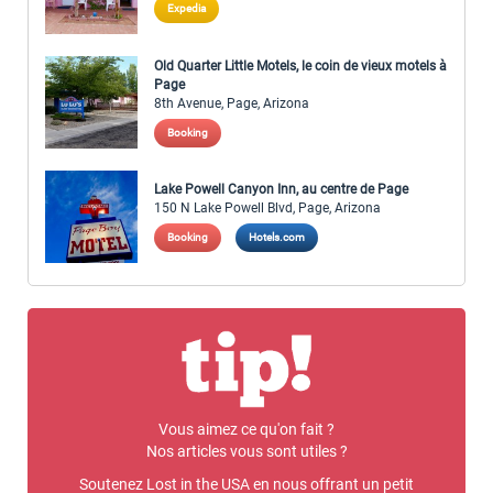
Expedia
Old Quarter Little Motels, le coin de vieux motels à
Page
8th Avenue, Page, Arizona
Booking
Lake Powell Canyon Inn, au centre de Page
150 N Lake Powell Blvd, Page, Arizona
Booking
Hotels.com
Vous aimez ce qu'on fait ?
Nos articles vous sont utiles ?
Soutenez Lost in the USA en nous offrant un petit