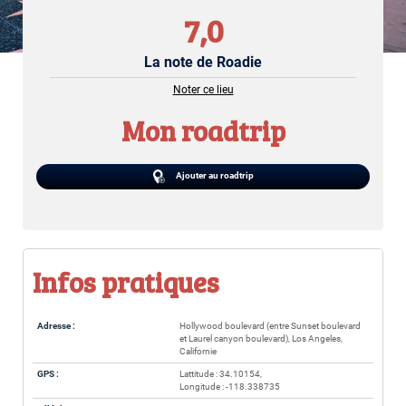
7,0
La note de Roadie
Noter ce lieu
Mon roadtrip
Ajouter au roadtrip
Infos pratiques
Adresse :
Hollywood boulevard (entre Sunset boulevard
et Laurel canyon boulevard), Los Angeles,
Californie
GPS :
Lattitude : 34.10154,
Longitude : -118.338735