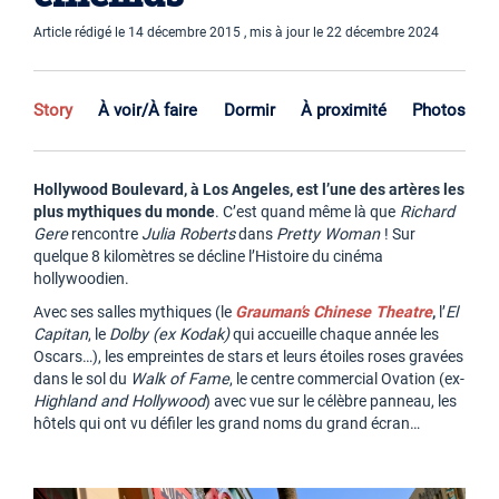
Article rédigé le 14 décembre 2015 , mis à jour le 22 décembre 2024
Story
À voir/À faire
Dormir
À proximité
Photos
Hollywood Boulevard, à Los Angeles, est l’une des artères les
plus mythiques du monde
. C’est quand même là que
Richard
Gere
rencontre
Julia Roberts
dans
Pretty Woman
! Sur
quelque 8 kilomètres se décline l’Histoire du cinéma
hollywoodien.
Avec ses salles mythiques (le
Grauman’s Chinese Theatre
,
l’
El
Capitan
, le
Dolby (ex Kodak)
qui accueille chaque année les
Oscars…), les empreintes de stars et leurs étoiles roses gravées
dans le sol du
Walk of Fame
, le centre commercial Ovation (ex-
Highland and Hollywood
) avec vue sur le célèbre panneau, les
hôtels qui ont vu défiler les grand noms du grand écran…