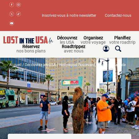
Inscrivez-vous à notre newsletter
Contactez-nous
Découvrez
Organisez
Planifiez
les USA
votre voyage
votre roadtrip
Réservez
Roadtrippez
nos bons plans
avec nous
Accueil
/
Découvrez les USA
/ Hollywood Boulevard, étoiles et stars de
cinémas