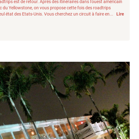
adtrips est de retour. Après des itinéraires dans l'ouest américain
c du Yellowstone, on vous propose cette fois des roadtrips
ul état des Etats-Unis. Vous cherchez un circuit à faire en...
Lire