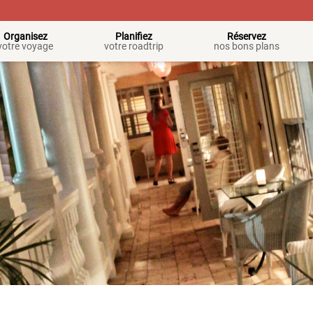
Organisez
Planifiez
Réservez
votre voyage
votre roadtrip
nos bons plans