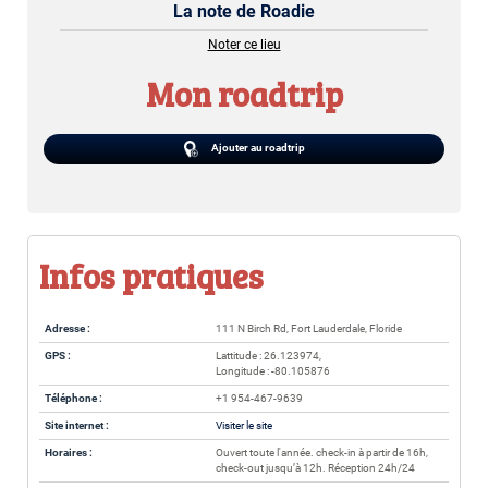
La note de Roadie
Noter ce lieu
Mon roadtrip
Ajouter au roadtrip
Infos pratiques
Adresse :
111 N Birch Rd, Fort Lauderdale, Floride
GPS :
Lattitude : 26.123974,
Longitude : -80.105876
Téléphone :
+1 954-467-9639
Site internet :
Visiter le site
Horaires :
Ouvert toute l'année. check-in à partir de 16h,
check-out jusqu’à 12h. Réception 24h/24