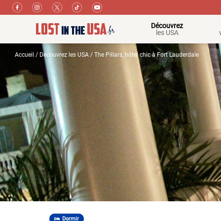
Découvrez
les USA
Accueil
/
Découvrez les USA
/ The Pillars, hôtel chic à Fort Lauderdale
Dormir