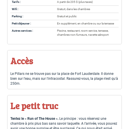
Tarifs :
A partir de 205 $ (plus taxes)
Wifi :
Gratuit, dans les chambres
Parking :
Gratuit et public
Petit déjeuner :
En supplément, en chambre ou sur la terrasse
Autres services :
Piscine, restaurant, room service, terrasse,
chambres non-fumeurs, navette aéroport
Accès
Le Pillars ne se trouve pas sur la place de Fort Lauderdale. Il donne
bien sur l'eau, mais sur l'intracostal. Rassurez-vous, la plage n'est qu'à
250m.
Le petit truc
Tentez le « Run of The House ».
Le principe : vous réservez une
chambre à prix plus bas sans savoir laquelle. A l’arrivée, vous pouvez
avoir une bonne surprise et être surclassé. Ce qui nous était arrivé.