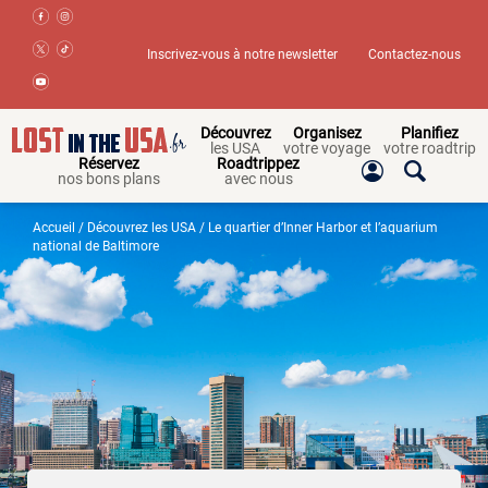
Inscrivez-vous à notre newsletter
Contactez-nous
Découvrez
Organisez
Planifiez
les USA
votre voyage
votre roadtrip
Réservez
Roadtrippez
nos bons plans
avec nous
Accueil
/
Découvrez les USA
/ Le quartier d’Inner Harbor et l’aquarium
national de Baltimore