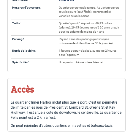
Site internet :
Visiter le site
Horaires d'ouverture :
Quartier ouvert tout le temps. Aquarium ouvert
tous les jours (sauf fériés). Horaires (très)
variables selon la saison
Tarifs :
Quartier "gratuit". Aquarium: 49,95 dollars
(adultes), 29,95 (jeunes jusqu'à 20 ans), gratuit
pour les enfants de moins de 4 ans
Parking :
Payant, dans des parkings publics (une
quinzaine de dollars l'heure, 30 la journée)
Durée de la visite :
1 heures pourune balade, au moins 2 heures
pour l'aquarium
Spécificités :
Un aquarium très réputé et bien fait
Accès
Le quartier d'Inner Harbor inclut plus que le port. C'est un périmètre
délimité par les rues de President St, Lombard St, Greene St et Key
Highway. Il est situé à côté du downtown, le centre-ville. Le quartier de
Fells point est à 2 km à l'est.
On peut rejoindre d'autres quartiers en navettes et bateaux-taxis