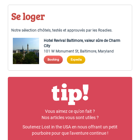
Se loger
Notre sélection d’hôtels, testés et approuvés par les Roadies.
Hotel Revival Baltimore, valeur sûre de Charm
City
101 W Monument St, Baltimore, Maryland
Booking
Expedia
Vous aimez ce qu'on fait ?
Nos articles vous sont utiles ?
Soutenez Lost in the USA en nous offrant un petit
pourboire pour que l'aventure continue !