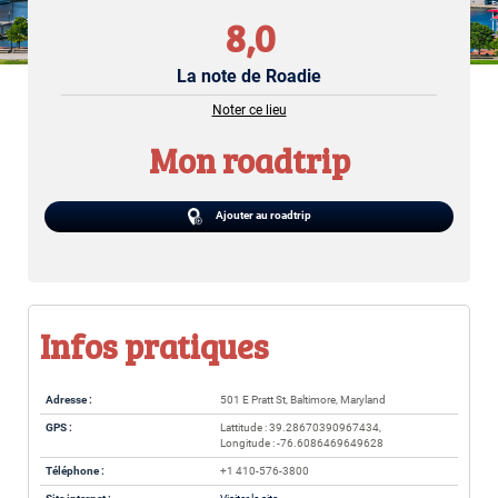
8,0
La note de Roadie
Noter ce lieu
Mon roadtrip
Ajouter au roadtrip
Infos pratiques
Adresse :
501 E Pratt St, Baltimore, Maryland
GPS :
Lattitude : 39.28670390967434,
Longitude : -76.6086469649628
Téléphone :
+1 410-576-3800