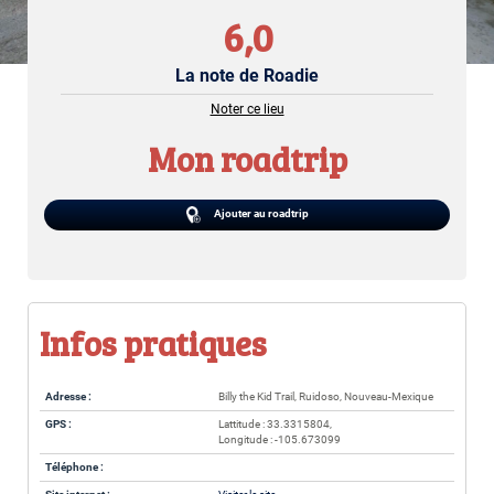
6,0
La note de Roadie
Noter ce lieu
Mon roadtrip
Ajouter au roadtrip
Infos pratiques
Adresse :
Billy the Kid Trail, Ruidoso, Nouveau-Mexique
GPS :
Lattitude : 33.3315804,
Longitude : -105.673099
Téléphone :