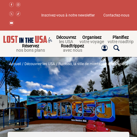
Inscrivez-vous à notre newsletter
Contactez-nous
Découvrez
Organisez
Planifiez
les USA
votre voyage
votre roadtrip
Réservez
Roadtrippez
nos bons plans
avec nous
Accueil
/
Découvrez les USA
/ Ruidoso, la ville de montagne aux wapitis