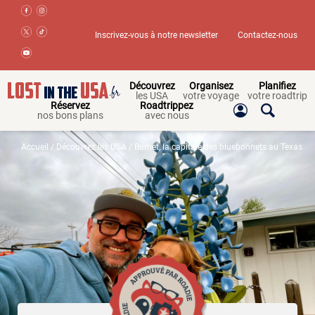
Inscrivez-vous à notre newsletter
Contactez-nous
Découvrez
Organisez
Planifiez
les USA
votre voyage
votre roadtrip
Réservez
Roadtrippez
nos bons plans
avec nous
Accueil
/
Découvrez les USA
/ Burnet, la capitale des bluebonnets au Texas