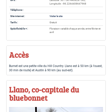
GPS :
Lattitude : 30.75874408287582,
Longitude : -98.2264408647968
Téléphone :
Site internet :
Visiter le site
Tarifs :
Gratuit
Spécificité/le + :
Floraison variable chaque année, entre février et
avril
Accès
Burnet est une petite ville du Hill Country. Llano est à 50 km (à l'ouest,
30 min de route) et Austin à 90 km (au sud-est).
Llano, co-capitale du
bluebonnet