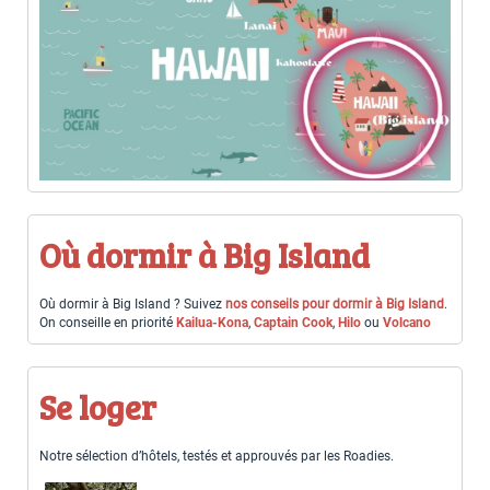
Où dormir à Big Island
Où dormir à Big Island ? Suivez
nos conseils pour dormir à Big Island
.
On conseille en priorité
Kailua-Kona
,
Captain Cook
,
Hilo
ou
Volcano
Se loger
Notre sélection d’hôtels, testés et approuvés par les Roadies.