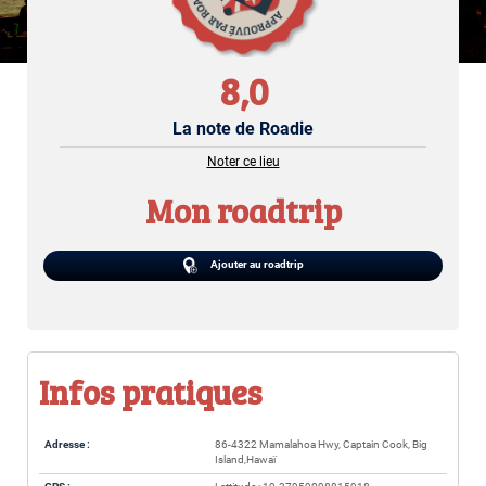
8,0
La note de Roadie
Noter ce lieu
Mon roadtrip
Ajouter au roadtrip
Infos pratiques
Adresse :
86-4322 Mamalahoa Hwy, Captain Cook, Big
Island,Hawaï