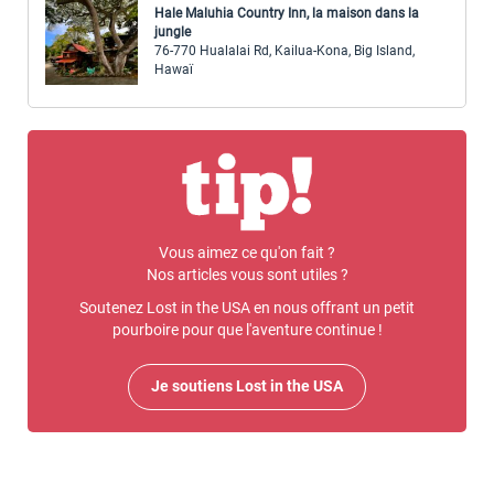
Hale Maluhia Country Inn, la maison dans la
jungle
76-770 Hualalai Rd, Kailua-Kona, Big Island,
Hawaï
Vous aimez ce qu'on fait ?
Nos articles vous sont utiles ?
Soutenez Lost in the USA en nous offrant un petit
pourboire pour que l'aventure continue !
Je soutiens Lost in the USA