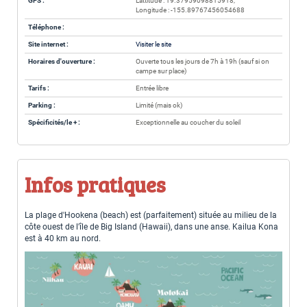
GPS :
Lattitude : 19.37959098815918,
Longitude : -155.89767456054688
Téléphone :
Site internet :
Visiter le site
Horaires d'ouverture :
Ouverte tous les jours de 7h à 19h (sauf si on
campe sur place)
Tarifs :
Entrée libre
Parking :
Limité (mais ok)
Spécificités/le + :
Exceptionnelle au coucher du soleil
Infos pratiques
La plage d'Hookena (beach) est (parfaitement) située au milieu de la
côte ouest de l'île de Big Island (Hawaii), dans une anse. Kailua Kona
est à 40 km au nord.