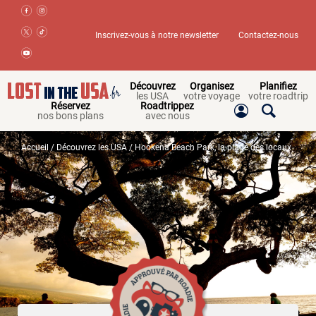
Inscrivez-vous à notre newsletter
Contactez-nous
Découvrez
Organisez
Planifiez
les USA
votre voyage
votre roadtrip
Réservez
Roadtrippez
nos bons plans
avec nous
Accueil
/
Découvrez les USA
/ Hookena Beach Park, la plage des locaux