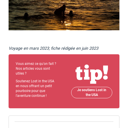
Voyage en mars 2023; fiche rédigée en juin 2023
Vous aimez ce qu'on fait ?
Nos articles vous sont
utiles ?
Soutenez Lost in the USA
en nous offrant un petit
Je soutiens Lost in
pourboire pour que
the USA
l'aventure continue !