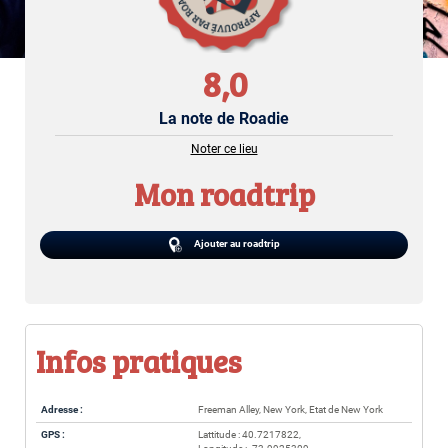
8,0
La note de Roadie
Noter ce lieu
Mon roadtrip
Ajouter au roadtrip
Infos pratiques
Adresse :
Freeman Alley, New York, Etat de New York
GPS :
Lattitude : 40.7217822,