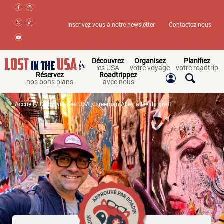
Inscrivez-vous à notre newsletter
Contactez-nous
Découvrez
Organisez
Planifiez
les USA
votre voyage
votre roadtrip
Réservez
Roadtrippez
nos bons plans
avec nous
Accueil
/
Découvrez les USA
/ Freeman Alley, allée du graff