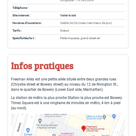
Longitude : -73.9925309
Téléphone :
Site internet :
Visiter le site
Horaires d'ouverture :
Visible 24/24 (mais c'est mieux de jour)
Tarifs :
Gratuit
Spécificités/le + :
Petite impasse, grand street art
Infos pratiques
Freeman Alley est une petite allée située entre deux grandes rues
(Chrystie street et Bowery street) au niveau du 12 de Rivington St.,
dans le quartier de Bowery (Lower East side, Manhattan).
La station de métro la plus proche Station la plus proche est Bowery.
Times Square est à une vingtaine de minutes en métro, 4 km à pied
(au nord).