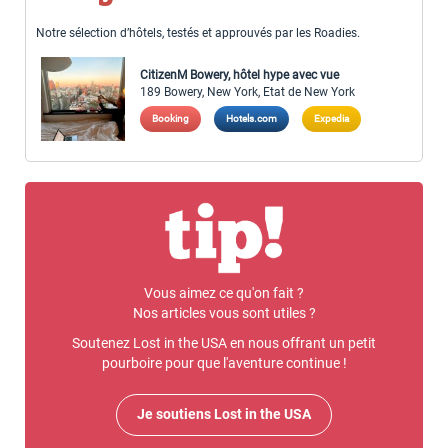
Notre sélection d’hôtels, testés et approuvés par les Roadies.
CitizenM Bowery, hôtel hype avec vue
189 Bowery, New York, Etat de New York
Booking
Hotels.com
Expedia
Vous aimez ce qu'on fait ?
Nos articles vous sont utiles ?
Soutenez Lost in the USA en nous offrant un petit
pourboire pour que l'aventure continue !
Je soutiens Lost in the USA