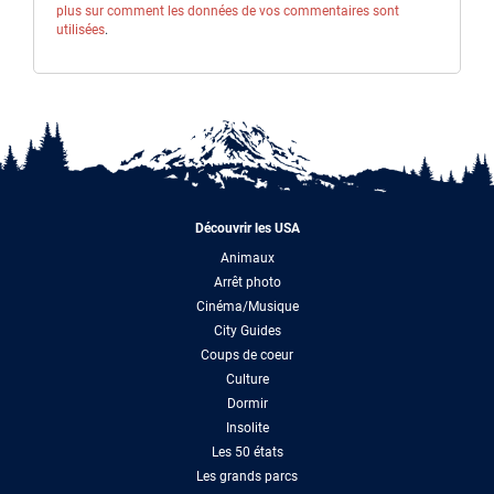
plus sur comment les données de vos commentaires sont
utilisées
.
Découvrir les USA
Animaux
Arrêt photo
Cinéma/Musique
City Guides
Coups de coeur
Culture
Dormir
Insolite
Les 50 états
Les grands parcs