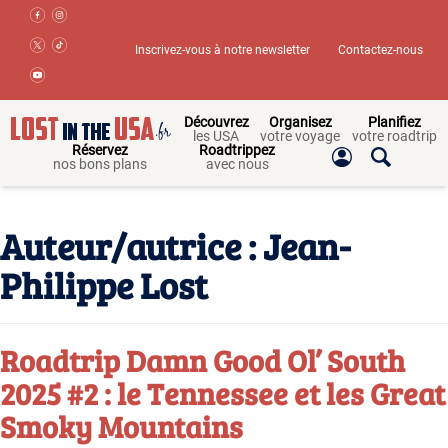
Inscrivez-vous à notre newsletter
Contactez-nous
Découvrez
Organisez
Planifiez
les USA
votre voyage
votre roadtrip
Réservez
Roadtrippez
nos bons plans
avec nous
Auteur/autrice :
Jean-
Philippe Lost
Roadtrip Damn Good Ol’ South
2025 #2 : le Tennessee et les Great
Smoky Mountains