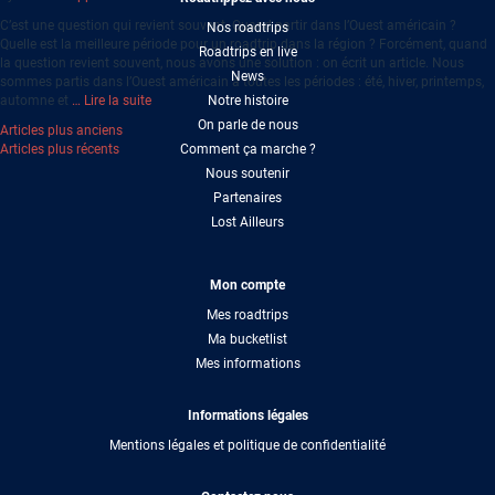
C’est une question qui revient souvent. Quand partir dans l’Ouest américain ?
Nos roadtrips
Quelle est la meilleure période pour un roadtrip dans la région ? Forcément, quand
Roadtrips en live
la question revient souvent, nous avons une solution : on écrit un article. Nous
News
sommes partis dans l’Ouest américain à toutes les périodes : été, hiver, printemps,
automne et
… Lire la suite
Notre histoire
On parle de nous
NAVIGATION
Articles plus anciens
Articles plus récents
Comment ça marche ?
DES
Nous soutenir
ARTICLES
Partenaires
Lost Ailleurs
Mon compte
Mes roadtrips
Ma bucketlist
Mes informations
Informations légales
Mentions légales et politique de confidentialité