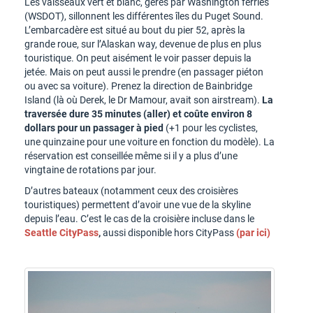
Les vaisseaux vert et blanc, gérés par Washington ferries
(WSDOT), sillonnent les différentes îles du Puget Sound.
L’embarcadère est situé au bout du pier 52, après la
grande roue, sur l’Alaskan way, devenue de plus en plus
touristique. On peut aisément le voir passer depuis la
jetée. Mais on peut aussi le prendre (en passager piéton
ou avec sa voiture). Prenez la direction de Bainbridge
Island (là où Derek, le Dr Mamour, avait son airstream).
La
traversée dure 35 minutes (aller) et coûte environ 8
dollars pour un passager à pied
(+1 pour les cyclistes,
une quinzaine pour une voiture en fonction du modèle). La
réservation est conseillée même si il y a plus d’une
vingtaine de rotations par jour.
D’autres bateaux (notamment ceux des croisières
touristiques) permettent d’avoir une vue de la skyline
depuis l’eau. C’est le cas de la croisière incluse dans le
Seattle CityPass
,
aussi disponible hors CityPass
(par ici)