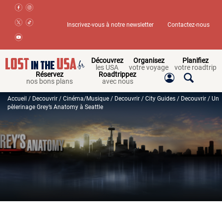
Inscrivez-vous à notre newsletter
Contactez-nous
Découvrez
Organisez
Planifiez
les USA
votre voyage
votre roadtrip
Réservez
Roadtrippez
nos bons plans
avec nous
Accueil
/
Decouvrir
/
Cinéma/Musique
/
Decouvrir
/
City Guides
/
Decouvrir
/ Un
pèlerinage Grey’s Anatomy à Seattle