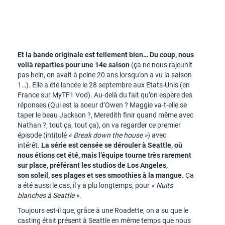
Et la bande originale est tellement bien… Du coup, nous
voilà reparties pour une 14e saison
(ça ne nous rajeunit
pas hein, on avait à peine 20 ans lorsqu’on a vu la saison
1…). Elle a été lancée le 28 septembre aux Etats-Unis (en
France sur MyTF1 Vod). Au-delà du fait qu’on espère des
réponses (Qui est la soeur d’Owen ? Maggie va-t-elle se
taper le beau Jackson ?, Meredith finir quand même avec
Nathan ?, tout ça, tout ça), on va regarder ce premier
épisode (intitulé
« Break down the house »
) avec
intérêt.
La série est censée se dérouler à Seattle, où
nous étions cet été, mais l’équipe tourne très rarement
sur place, préférant les studios de Los Angeles,
son soleil, ses plages et ses smoothies à la mangue.
Ça
a été aussi le cas, il y a plu longtemps, pour
« Nuits
blanches à Seattle ».
Toujours est-il que, grâce à une Roadette, on a su que le
casting était présent à Seattle en même temps que nous