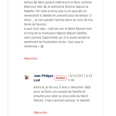
temps 😀 Mais quand même pris le ferry comme
Mamour hein 😀 et admiré la Skyline depuis la
Needle ! On s’est promis que si on pouvait on
reviendrait à Seattle en prenant plus de temps 🙂
Alors … je vais garder l’article dans un coin de ma
barre de favoris.
à part tout cela : c’est de voir le Mont Rainier tout
le long de la route puis depuis depuis Seattle,
sans jamais l’approcher, qui m’a aussi laissé ce
sentiment de frustration et de « faut que tu
reviennes » 😀
Répondre
Jean-Philippe
13/10/2017 à 23
Auteur
Lost
h 08
Alors là, je dis oui, il faut y retourner. Déjà
pour se faire une rasade de Seattle et
ensuite pour aller au plus près du Mont
Rainier. C’est vraiment sympa ! A bientôt
Répondre