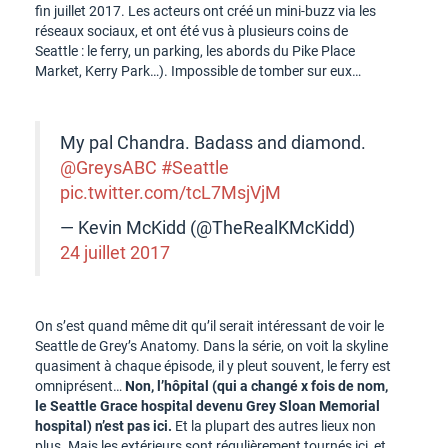
fin juillet 2017. Les acteurs ont créé un mini-buzz via les
réseaux sociaux, et ont été vus à plusieurs coins de
Seattle : le ferry, un parking, les abords du Pike Place
Market, Kerry Park…). Impossible de tomber sur eux…
My pal Chandra. Badass and diamond.
@GreysABC
#Seattle
pic.twitter.com/tcL7MsjVjM
— Kevin McKidd (@TheRealKMcKidd)
24 juillet 2017
On s’est quand même dit qu’il serait intéressant de voir le
Seattle de Grey’s Anatomy. Dans la série, on voit la skyline
quasiment à chaque épisode, il y pleut souvent, le ferry est
omniprésent…
Non, l’hôpital (qui a changé x fois de nom,
le Seattle Grace hospital devenu Grey Sloan Memorial
hospital) n’est pas ici.
Et la plupart des autres lieux non
plus. Mais les extérieurs sont régulièrement tournés ici, et