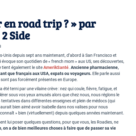
en road trip ? » par
 2 Side
3
ats-Unis depuis sept ans maintenant, d’abord à San Francisco et
ui évoque son quotidien de « french mom » aux US, ses découvertes,
 tient également le site
AmerikSanté
.
Ancienne pharmacienne,
 tant que français aux USA, expats ou voyageurs.
Elle parle aussi
ne sont pas forcément présentes en Europe.
 été terni par une vilaine crève : nez qui coule, fièvre, fatigue, et
érer sous vos yeux amusés alors que chez nous, nous réglons le
 tentatives dans différentes enseignes et plein de médocs (qui
aurait bien aimé avoir Isabelle dans nos valises pour nous
 « connaît » bien (virtuellement) depuis quelques années maintenant.
nt lui poser quelques questions, pour que vous, les Roadies, ne
p, on a de bien meilleures choses à faire que de passer sa vie