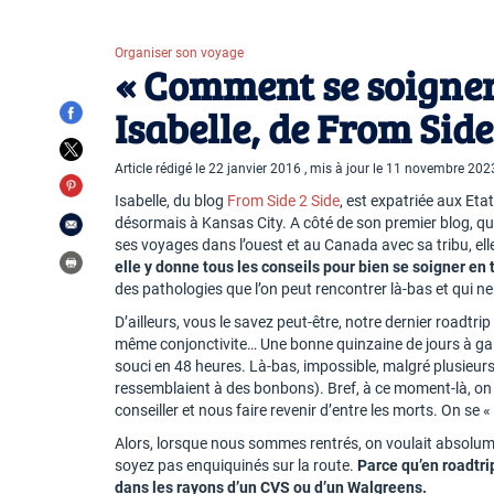
Organiser son voyage
« Comment se soigner 
Isabelle, de From Side
Article rédigé le 22 janvier 2016 , mis à jour le 11 novembre 202
Isabelle, du blog
From Side 2 Side
, est expatriée aux Et
désormais à Kansas City. A côté de son premier blog, q
ses voyages dans l’ouest et au Canada avec sa tribu, elle
elle y donne tous les conseils pour bien se soigner en
des pathologies que l’on peut rencontrer là-bas et qui 
D’ailleurs, vous le savez peut-être, notre dernier roadtrip a
même conjonctivite… Une bonne quinzaine de jours à gal
souci en 48 heures. Là-bas, impossible, malgré plusieurs
ressemblaient à des bonbons). Bref, à ce moment-là, on 
conseiller et nous faire revenir d’entre les morts. On se
Alors, lorsque nous sommes rentrés, on voulait absolume
soyez pas enquiquinés sur la route.
Parce qu’en roadtri
dans les rayons d’un CVS ou d’un Walgreens.