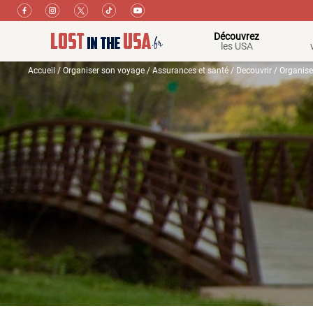
Découvrez
les USA
Accueil
/
Organiser son voyage
/
Assurances et santé
/
Decouvrir
/
Organise