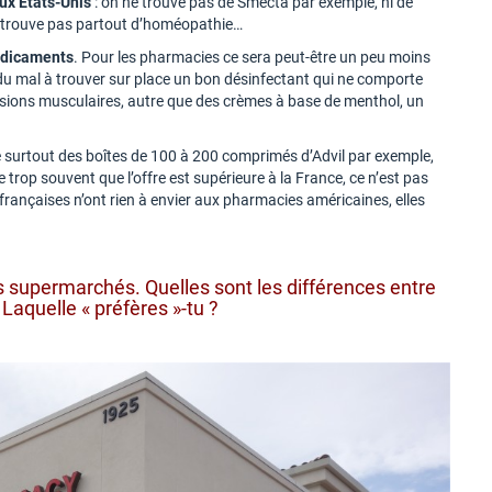
aux Etats-Unis
: on ne trouve pas de Smecta par exemple, ni de
ne trouve pas partout d’homéopathie…
édicaments
. Pour les pharmacies ce sera peut-être un peu moins
z du mal à trouver sur place un bon désinfectant qui ne comporte
sions musculaires, autre que des crèmes à base de menthol, un
e surtout des boîtes de 100 à 200 comprimés d’Advil par exemple,
trop souvent que l’offre est supérieure à la France, ce n’est pas
 françaises n’ont rien à envier aux pharmacies américaines, elles
s supermarchés. Quelles sont les différences entre
Laquelle « préfères »-tu ?