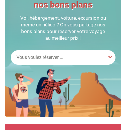
nos bons plans
Vol, hébergement, voiture, excursion ou
même un hélico ? On vous partage nos
bons plans pour réserver votre voyage
au meilleur prix !
Vous voulez réserver ...