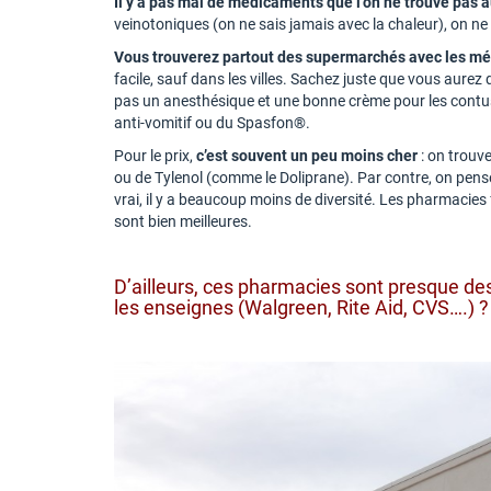
Il y a pas mal de médicaments que l’on ne trouve pas 
veinotoniques (on ne sais jamais avec la chaleur), on 
Vous trouverez partout des supermarchés avec les m
facile, sauf dans les villes. Sachez juste que vous aure
pas un anesthésique et une bonne crème pour les contu
anti-vomitif ou du Spasfon®.
Pour le prix,
c’est souvent un peu moins cher
: on trouv
ou de Tylenol (comme le Doliprane). Par contre, on pense 
vrai, il y a beaucoup moins de diversité. Les pharmacies
sont bien meilleures.
D’ailleurs, ces pharmacies sont presque de
les enseignes (Walgreen, Rite Aid, CVS….) ? 