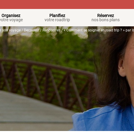
Organisez
Planifiez
Réservez
votre voyage
votre roadtrip
nos bons plans
r son voyage
/
Decouvrir
/
Rencontres
/ « Comment se soigner en road trip ? » par I