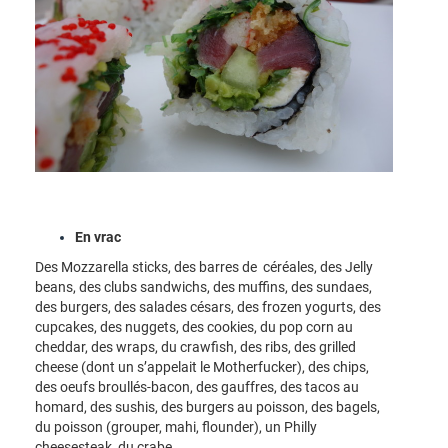
En vrac
Des Mozzarella sticks, des barres de céréales, des Jelly
beans, des clubs sandwichs, des muffins, des sundaes,
des burgers, des salades césars, des frozen yogurts, des
cupcakes, des nuggets, des cookies, du pop corn au
cheddar, des wraps, du crawfish, des ribs, des grilled
cheese (dont un s’appelait le Motherfucker), des chips,
des oeufs broullés-bacon, des gauffres, des tacos au
homard, des sushis, des burgers au poisson, des bagels,
du poisson (grouper, mahi, flounder), un Philly
cheesesteak, du crabe…