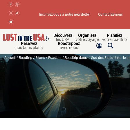
Inscrivez-vous à notre newsletter
Contactez-nous
Découvrez
Organisez
Planifiez
les USA
votre voyage
votre roadtrip
Réservez
Roadtrippez
nos bons plans
avec nous
Accueil
/
Roadtrip
/
Bilans
/
Roadtrip
/ Roadtrip dans le Sud des Etats-Unis : le bi