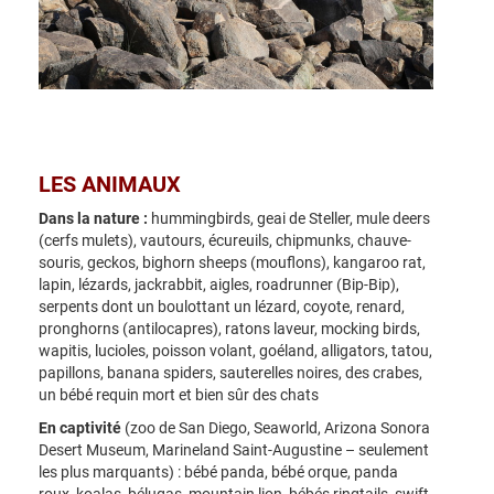
LES ANIMAUX
Dans la nature :
hummingbirds, geai de Steller, mule deers
(cerfs mulets), vautours, écureuils, chipmunks, chauve-
souris, geckos, bighorn sheeps (mouflons), kangaroo rat,
lapin, lézards, jackrabbit, aigles, roadrunner (Bip-Bip),
serpents dont un boulottant un lézard, coyote, renard,
pronghorns (antilocapres), ratons laveur, mocking birds,
wapitis, lucioles, poisson volant, goéland, alligators, tatou,
papillons, banana spiders, sauterelles noires, des crabes,
un bébé requin mort et bien sûr des chats
En captivité
(zoo de San Diego, Seaworld, Arizona Sonora
Desert Museum, Marineland Saint-Augustine – seulement
les plus marquants) : bébé panda, bébé orque, panda