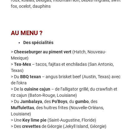
roux, koalas, bélugas, mountain lion, bébés ringtails, swift
fox, ocelot, dauphins
AU MENU ?
Des spécialités
>
Cheeseburger au piment vert
(Hatch, Nouveau-
Mexique)
>
Tex-Mex
– tacos, fajitas et enchiladas (San Antonio,
Texas)
> Du
BBQ texan
– angus brisket beef (Austin, Texas) avec
de l’okra
> De la
cuisine cajun
– de l’alligator grillé, du crawfish et
riz cajun (Baton-Rouge, Louisiane)
> Du
Jambalaya
, des
Po’Boys
, du
gumbo
, des
Muffulettas
, des huitres frites (Nouvelle-Orléans,
Louisiane)
> Une
Key lime pie
(Saint-Augustine, Floride)
> Des
crevettes
de Géorgie (Jekyll Island, Géorgie)