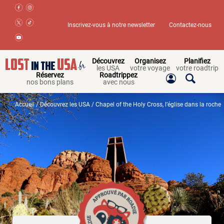
Inscrivez-vous à notre newsletter
Contactez-nous
Découvrez
Organisez
Planifiez
les USA
votre voyage
votre roadtrip
Réservez
Roadtrippez
nos bons plans
avec nous
Accueil
/
Découvrez les USA
/ Chapel of the Holy Cross, l’église dans la roche