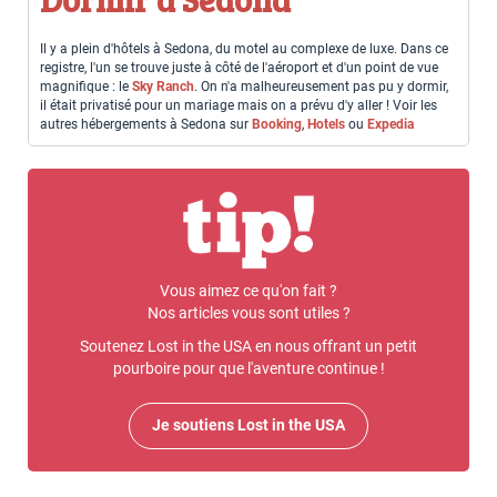
Il y a plein d'hôtels à Sedona, du motel au complexe de luxe. Dans ce
registre, l'un se trouve juste à côté de l'aéroport et d'un point de vue
magnifique : le
Sky Ranch
. On n'a malheureusement pas pu y dormir,
il était privatisé pour un mariage mais on a prévu d'y aller ! Voir les
autres hébergements à Sedona sur
Booking
,
Hotels
ou
Expedia
Vous aimez ce qu'on fait ?
Nos articles vous sont utiles ?
Soutenez Lost in the USA en nous offrant un petit
pourboire pour que l'aventure continue !
Je soutiens Lost in the USA