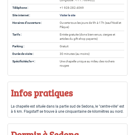
Longitude : -111.7669022
Téléphone :
+1 928-282-4069
Site internet :
Visiter le site
Horaires d'ouverture :
Ouverte tous les jours de 9h à 17h (sauf Noël et
Pâque)
Tarifs :
Entrée gratuite (dons bienvenus, cierges et
articles du gift-shop payants)
Parking :
Gratuit
Durée de visite :
30 minutes (au moins)
Spécificités/le + :
Une chapelle unique au milieu des rochers
rouges
Infos pratiques
La chapelle est située dans la partie sud de Sedona, le "centre-ville" est
à 6 km. Flagstaff se trouve à une cinquantaine de kilomètres au nord.
Dormir à Sedona