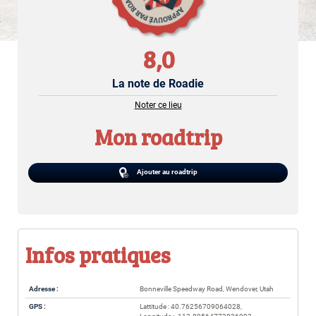
8,0
La note de Roadie
Noter ce lieu
Mon roadtrip
Ajouter au roadtrip
Infos pratiques
Adresse :
Bonneville Speedway Road, Wendover, Utah
GPS :
Lattitude : 40.76256709064028,