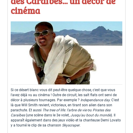
des Caraïbes... un décor de
cinéma
Si ce désert blanc vous dit peut-être quelque chose, c'est que vous
l'avez déjà vu au cinéma ! Outre de circuit, les salt flats ont servi de
décor à plusieurs tournages. Par exemple ?
Independance day.
C'est
là que Will Smith revient, victorieux, en tirant son alien dans son
parachute. Et aussi
The tree of life: l'arbre de vie
ou
Pirates des
Caraïbes
(une scène dans le 3e volet,
Jusqu'au bout du monde
). Il
apparaît également dans des jeux vidéo et la chanteuse Demi Lovato
y a tourné le clip de sa chanson
Skyscraper
.