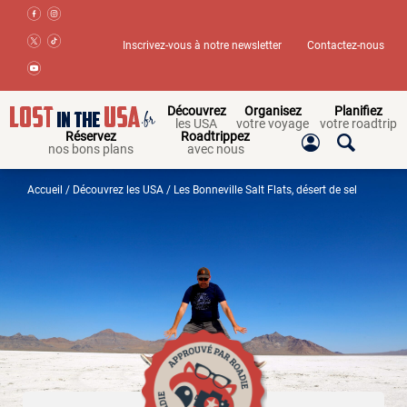
Inscrivez-vous à notre newsletter
Contactez-nous
Découvrez
Organisez
Planifiez
les USA
votre voyage
votre roadtrip
Réservez
Roadtrippez
nos bons plans
avec nous
Accueil
/
Découvrez les USA
/ Les Bonneville Salt Flats, désert de sel