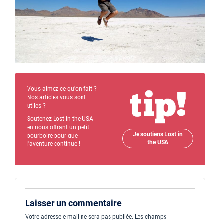
Vous aimez ce qu'on fait ?
Nos articles vous sont
utiles ?
Soutenez Lost in the USA
en nous offrant un petit
Je soutiens Lost in
pourboire pour que
the USA
l'aventure continue !
Laisser un commentaire
Votre adresse e-mail ne sera pas publiée.
Les champs