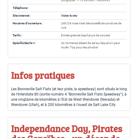
Longitude : -113.89564773836993
Téléphone :
Site internet :
Visiter le site
Horaires d'ouverture :
24h/24 mais il est déconseillé de conduire de
nuit
Tarifs :
Entrée gratuite (sauf jours de course)
Spécificités/le + :
Un immense désert de sel sur lequel on peut
rouler. Top pour les photos!
Infos pratiques
Les Bonneville Salt Flats (et leur piste, la speedway) sont situés le long
de l'Interstate 80 (sortie numéro 4 "Bonneville Salt Flats Speedway"), à
une vingtaine de kilomètres à l'Est de West Wendover (Nevada) et
Wendover (Utah), et à 200 kilomètres à l'ouest de Salt Lake City.
Independance Day, Pirates