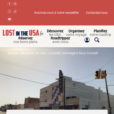
Inscrivez-vous à notre newsletter
Contactez-nous
Découvrez
Organisez
Planifiez
les USA
votre voyage
votre roadtrip
Réservez
Roadtrippez
nos bons plans
avec nous
Accueil
/
Découvrez les USA
/ Crockett, hommage à Davy Crockett