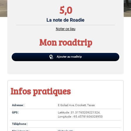
5,0
La note de Roadie
Noter ce lieu
Mon roadtrip
Ajouter au roadtrip
Infos pratiques
Adresse :
E Goliad Ave, Crockett, Texas
GPS :
Lattitude : 31.31765209221324,
Longitude : -95.45781606328953
Téléphone :