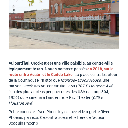
Aujourd’hui, Crockett est une ville paisible, au centre-ville
typiquement texan.
Nous y sommes passés
en 2018, sur la
route entre Austin et le Caddo Lake
. La place centrale autour
de la Courthouse, l’historique
Monroe
–
Crook House
, une
maison Greek Revival construite 1854 (
707 E Houston Ave
),
l’un des plus anciens périphériques des USA (la Loop 304,
1956) ou le cinéma à l’ancienne, le Ritz Theater (
620 E
Houston Ave
).
Petite curiosité : Rain Phoenix y est née et le regretté River
Phoenix y a vécu. Ce sont la soeur et le frère de l’acteur
Joaquin Phoenix.