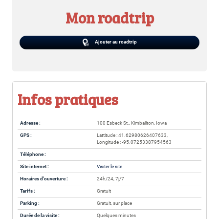
Mon roadtrip
Ajouter au roadtrip
Infos pratiques
Adresse :
100 Esbeck St., Kimballton, Iowa
GPS :
Lattitude : 41.62980626407633,
Longitude : -95.07253387954563
Téléphone :
Site internet :
Visiter le site
Horaires d'ouverture :
24h/24, 7j/7
Tarifs :
Gratuit
Parking :
Gratuit, sur place
Durée de la visite :
Quelques minutes