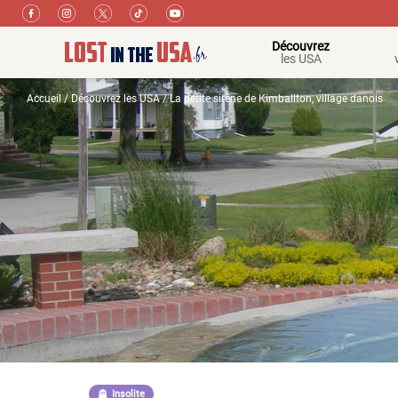
Découvrez
les USA
Accueil
/
Découvrez les USA
/ La petite sirène de Kimballton, village danois
Insolite