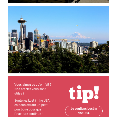
Vous aimez ce qu'on fait ?
Nos articles vous sont
utiles ?
Soutenez Lost in the USA
en nous offrant un petit
Je soutiens Lost in
pourboire pour que
the USA
l'aventure continue !