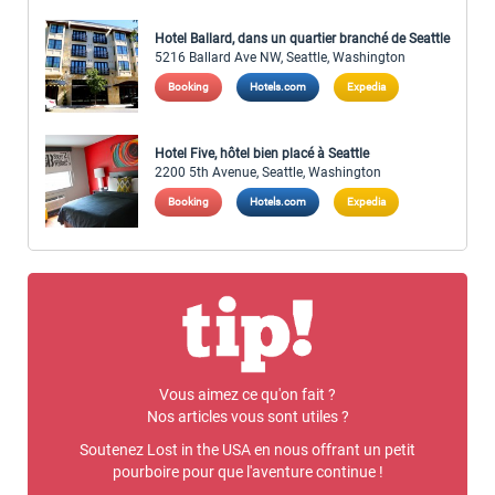
Hotel Ballard, dans un quartier branché de Seattle
5216 Ballard Ave NW, Seattle, Washington
Booking
Hotels.com
Expedia
Hotel Five, hôtel bien placé à Seattle
2200 5th Avenue, Seattle, Washington
Booking
Hotels.com
Expedia
Vous aimez ce qu'on fait ?
Nos articles vous sont utiles ?
Soutenez Lost in the USA en nous offrant un petit
pourboire pour que l'aventure continue !