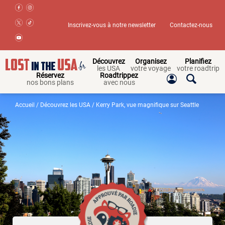
Inscrivez-vous à notre newsletter
Contactez-nous
Découvrez
Organisez
Planifiez
les USA
votre voyage
votre roadtrip
Réservez
Roadtrippez
nos bons plans
avec nous
Accueil
/
Découvrez les USA
/ Kerry Park, vue magnifique sur Seattle