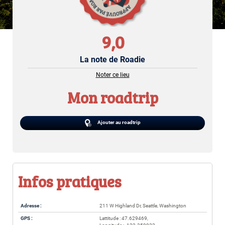
9,0
La note de Roadie
Noter ce lieu
Mon roadtrip
Ajouter au roadtrip
Infos pratiques
Adresse :
211 W Highland Dr, Seattle, Washington
GPS :
Lattitude : 47.629469,