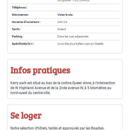
Longitude : -122.359922
Téléphone :
Site internet :
Visiter le site
Horaires d'ouverture :
24h/24
Tarifs :
Gratuit
Parking :
Dans les rues adjacentes
Spécificités/le + :
L'une des plus belles vues sur Seattle
Infos pratiques
Kerry park est situé au bas de la colline Queen Anne, à l'intersection
de W Highland Avenue et de la 2nde avenue W, à 5 kilomètres au
nord-ouest du centre-ville.
Se loger
Notre sélection d’hôtels, testés et approuvés par les Roadies.